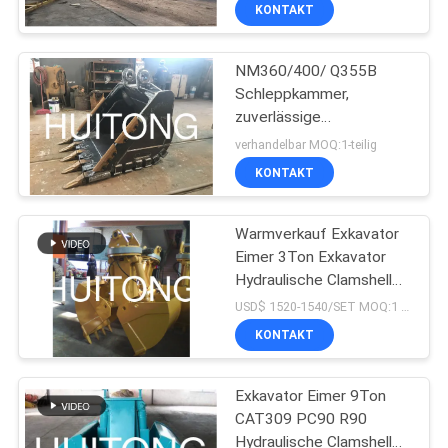
demolition excavator
WERKSBESICHTIGUNG
KONTAKT
NM360/400/ Q355B
QUALITÄTSKONTROLLE
Schleppkammer,
zuverlässige
NEUIGKEITEN
Schleppkammerbehälter
verhandelbar MOQ:1-teilig
KONTAKT
BITTE UM
EIN
Warmverkauf Exkavator
Eimer 3Ton Exkavator
ANGEBOT
Hydraulische Clamshell
Eimer kundenspezifische
USD$ 1520-1540/SET MOQ:1 Satz
Kapazität mit Fabrik
SEITENVERZEICHNIS
KONTAKT
Direktverkauf Preis
DATENSCHUTZ-
Exkavator Eimer 9Ton
CAT309 PC90 R90
BESTIMMUNGEN
Hydraulische Clamshell