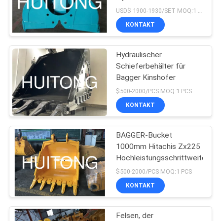
Eimer mit individueller
USD$ 1900-1930/SET MOQ:1 Satz
Kapazität
KONTAKT
Hydraulischer
Schieferbehälter für
Bagger Kinshofer
$500-2000/PCS MOQ:1 PCS
KONTAKT
BAGGER-Bucket
1000mm Hitachis Zx225
Hochleistungsschrittweite
$500-2000/PCS MOQ:1 PCS
KONTAKT
Felsen, der