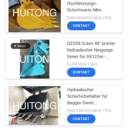
Hochleistungs-
Schrittweite Mini
Excavator Buckets
$500-2000/PCS MOQ:1 PCS
800mm gräbt
KONTAKT
Q355B 3cbm 48" breiter
hydraulischer Neigungs-
Eimer für SK125sr-
Bagger
$1350 MOQ:1 Satz
KONTAKT
Hydraulischer
Schieferbehälter für
Bagger Owen
Schieferbehälter
$500-2000/PCS MOQ:1 PCS
KONTAKT