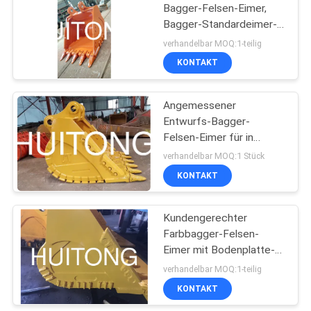
Bagger-Felsen-Eimer,
Bagger-Standardeimer-
Orangen-Farbe
verhandelbar MOQ:1-teilig
KONTAKT
Angemessener
Entwurfs-Bagger-
Felsen-Eimer für in
hohem Grade
verhandelbar MOQ:1 Stück
abschleifende
KONTAKT
Anwendungen
Kundengerechter
Farbbagger-Felsen-
Eimer mit Bodenplatte-
Versammlung auf
verhandelbar MOQ:1-teilig
Unterseite
KONTAKT