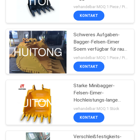
Standard
verhandelbar MOQ:1 Piece / Pieces
KONTAKT
Schweres Aufgaben-
Bagger-Felsen-Eimer
Soem verfügbar für raue
Arbeitsbedingungen
verhandelbar MOQ:1 Piece / Pieces
KONTAKT
Starke Minibagger-
Felsen-Eimer-
Hochleistungs-lange
Haltbarkeit für LG6250E
verhandelbar MOQ:1 Stück
KONTAKT
Verschleißfestigkeits-