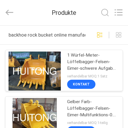
Guangzhou
Huitong
Machinery
Produkte
Co.,
Ltd..
All
Rights
Reserved.
ZU
backhoe rock bucket online manufacture
HAUSE
1 Würfel-Meter-
PRODUKTE
Löffelbagger-Felsen-
Eimer-schwere Aufgabe
VR-
Goood-Extraabnutzungs-
verhandelbar MOQ:1 Satz
beständige Leistung
SHOW
KONTAKT
Gelber Farb-
ÜBER
Löffelbagger-Felsen-
UNS
Eimer-Multifunktions-0.8-
7 Kubikmeter-Kapazität
verhandelbar MOQ:1-teilig