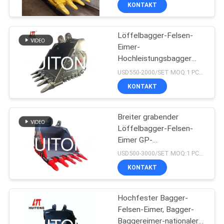
WERKSBESICHTIGUNG
KONTAKT
Löffelbagger-Felsen-
QUALITÄTSKONTROLLE
Eimer-
Hochleistungsbagger
NEUIGKEITEN
Bucket Pc220 Zx220
USD550-2000/SET MOQ:1 PCS/SET
KONTAKT
BITTE UM
EIN
Breiter grabender
Löffelbagger-Felsen-
ANGEBOT
Eimer GP-
Hochleistungsbagger-
USD500-3000/SET MOQ:1 PCS/SET
Bucket Q355B
SEITENVERZEICHNIS
KONTAKT
DATENSCHUTZ-
Hochfester Bagger-
Felsen-Eimer, Bagger-
BESTIMMUNGEN
Baggereimer-nationaler