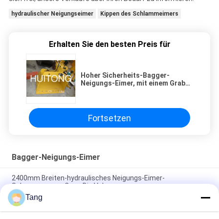
hydraulischer Neigungseimer
Kippen des Schlammeimers
Erhalten Sie den besten Preis für
Hoher Sicherheits-Bagger-
Neigungs-Eimer, mit einem Graben
umgebende Eimer-lange Service-
Lebenszeit kippend
Fortsetzen
Bagger-Neigungs-Eimer
2400mm Breiten-hydraulisches Neigungs-Eimer-
Schwarzwasser Carry Big Volume
Tang
Hochfeste Legierungs-Bagger-Tilt Bucket With-Doppelt-
Schneiden