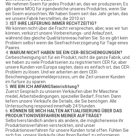
Wir nehmen Soem für jedes Produkt an, das wir produzieren; Es
gibt keine MOQ für irgendwelche unseres Produktes, wenn Sie
ein Soem wünschten; Wir haben Soem seit das Jahr getan, das
wir unsere Fabrik herstellten, die 2010 ist
3.
IST IHRE LIEFERUNG IMMER RECHTZEITIG?
Wir können nicht über die Fracht versprechen, aber, was wir tun
können, verkürzt unsere Vorbereitungs- und Anlaufzeit,
während das gleiche Qualitätsniveau halten Sie. So es gibt kein
Problem selbst wenn die Seefrachtverzögerung für Tage eines
Paares.
4.
WARUM NICHT HABEN SIE EIN CER-BESCHEINIGUNGEN?
Cerbescheinigung ist für ein Produkt, nicht die ganze Fabrik, und
wir haben zu viele Produktserien zu registriertem CER für, aber
unsere Kunden von Europa sagten, dass es einfach ist, das CER-
Problem zu lösen. Und wir arbeiten an dem CER-
Bescheinigungsanmeldeprozess, um die Zeit unserer Kunden
im furture zu sparen.
5.
WIE BIN ICH ANFANGSeinrichtung?
Zuerst Gespräch zu unseren Verkäufen über Ihr Maschine
medel, Arbeitsbedingungen, spezieller Bedarf, Fristen. Dann
liefern unsere Verkäufe die Details, die Sie benötigen. Alle
Untersuchung responed innerhalb 24 Stunden.
6.
KÖNNEN SIE MICH HALTEN AKTUALISIERUNG ÜBER DAS
PRODUKTIONSVERFAHREN MEINER AUFTRÄGE?
Selbstverständlich anders als andere, die möglicherweise ihr
Produktionsverfahren versteckten, sind unser
Produktionsverfahren für unsere Kunden total offen. Fühlen Sie
sich frei, unsere Verkäufe über Ihren Bedarf zu informieren.