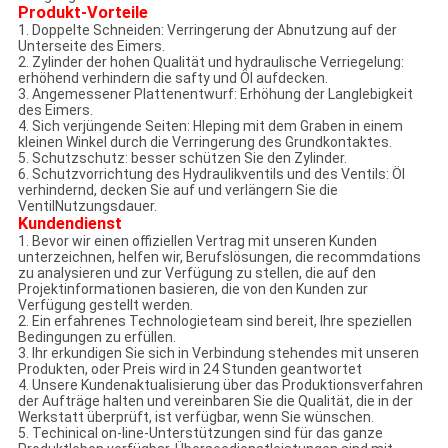
Produkt-Vorteile
1. Doppelte Schneiden: Verringerung der Abnutzung auf der
Unterseite des Eimers.
2. Zylinder der hohen Qualität und hydraulische Verriegelung:
erhöhend verhindern die safty und Öl aufdecken.
3. Angemessener Plattenentwurf: Erhöhung der Langlebigkeit
des Eimers.
4. Sich verjüngende Seiten: Hleping mit dem Graben in einem
kleinen Winkel durch die Verringerung des Grundkontaktes.
5. Schutzschutz: besser schützen Sie den Zylinder.
6. Schutzvorrichtung des Hydraulikventils und des Ventils: Öl
verhindernd, decken Sie auf und verlängern Sie die
VentilNutzungsdauer.
Kundendienst
1. Bevor wir einen offiziellen Vertrag mit unseren Kunden
unterzeichnen, helfen wir, Berufslösungen, die recommdations
zu analysieren und zur Verfügung zu stellen, die auf den
Projektinformationen basieren, die von den Kunden zur
Verfügung gestellt werden.
2. Ein erfahrenes Technologieteam sind bereit, Ihre speziellen
Bedingungen zu erfüllen.
3. Ihr erkundigen Sie sich in Verbindung stehendes mit unseren
Produkten, oder Preis wird in 24 Stunden geantwortet
4. Unsere Kundenaktualisierung über das Produktionsverfahren
der Aufträge halten und vereinbaren Sie die Qualität, die in der
Werkstatt überprüft, ist verfügbar, wenn Sie wünschen.
5. Techinical on-line-Unterstützungen sind für das ganze