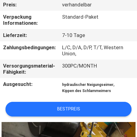
WERKSBESICHTIGUNG
Preis:
verhandelbar
Verpackung
Standard-Paket
QUALITÄTSKONTROLLE
Informationen:
Lieferzeit:
7-10 Tage
NEUIGKEITEN
Zahlungsbedingungen:
L/C, D/A, D/P, T/T, Western
Union,
BITTE UM
Versorgungsmaterial-
300PC/MONTH
EIN
Fähigkeit:
ANGEBOT
Ausgesucht:
,
hydraulischer Neigungseimer
Kippen des Schlammeimers
SEITENVERZEICHNIS
BESTPREIS
DATENSCHUTZ-
BESTIMMUNGEN