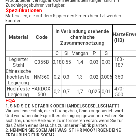
Produktleben verfügbar. Überseedienstleistungen sind mit
Zuschlagsgebühren verfügbar.
Spezifikationen
Materialien, die auf dem Kippen des Eimers benutzt werden
konnten
In Verbindung stehende
Härte
Erw
Material
Code
chemische
(HB)
Zusammensetzung
C
Si
Mangan
P
S
Legierter
163-
Q355B
0,18
0,55
1,4
0,03
0,03
Stahl
187
Chinesische
hochfeste
NM360
0,2
0,3
1,3
0,02
0,006
360
Legierung
Hochfeste
HARDOX-
470-
0,2
0,7
1,7
0,025
0,01
Legierung
500
500
FQA
1.
SIND SIE EINE FABRIK ODER HANDELSGESELLSCHAFT?
Wir sind eine Fabrik, die in Guangzhou, China angesiedelt wird.
Und wir haben die Exportbescheinigung gewonnen. Fühlen Sie
sich frei, unsere Verkäufe zu informieren voran, wenn Sie für
das Zahlen eines Besuchs zu unserer Fabrik planten.
2.
NEHMEN SIE SOEM AN? WAS IST IHR MOQ? IRGENDEINE
ERFAHRUNG FÜR SOEM?