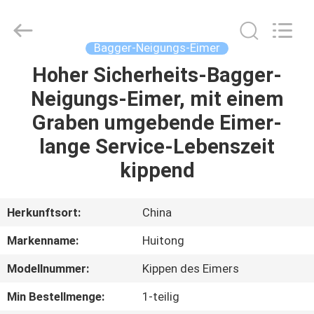
Guangzhou
Huitong
Machinery
Co.,
Ltd..
Bagger-Neigungs-Eimer
All
Rights
Reserved.
Hoher Sicherheits-Bagger-
ZU
Neigungs-Eimer, mit einem
HAUSE
Graben umgebende Eimer-
PRODUKTE
lange Service-Lebenszeit
kippend
VR-
SHOW
Herkunftsort:
China
Markenname:
Huitong
ÜBER
Modellnummer:
Kippen des Eimers
UNS
Min Bestellmenge:
1-teilig