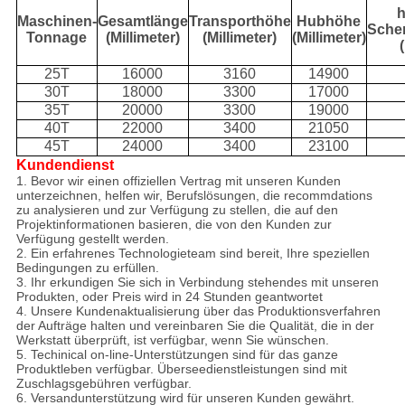
h
Maschinen-
Gesamtlänge
Transporthöhe
Hubhöhe
Sche
Tonnage
(Millimeter)
(Millimeter)
(Millimeter)
25T
16000
3160
14900
30T
18000
3300
17000
35T
20000
3300
19000
40T
22000
3400
21050
45T
24000
3400
23100
Kundendienst
1. Bevor wir einen offiziellen Vertrag mit unseren Kunden
unterzeichnen, helfen wir, Berufslösungen, die recommdations
zu analysieren und zur Verfügung zu stellen, die auf den
Projektinformationen basieren, die von den Kunden zur
Verfügung gestellt werden.
2. Ein erfahrenes Technologieteam sind bereit, Ihre speziellen
Bedingungen zu erfüllen.
3. Ihr erkundigen Sie sich in Verbindung stehendes mit unseren
Produkten, oder Preis wird in 24 Stunden geantwortet
4. Unsere Kundenaktualisierung über das Produktionsverfahren
der Aufträge halten und vereinbaren Sie die Qualität, die in der
Werkstatt überprüft, ist verfügbar, wenn Sie wünschen.
5. Techinical on-line-Unterstützungen sind für das ganze
Produktleben verfügbar. Überseedienstleistungen sind mit
Zuschlagsgebühren verfügbar.
6. Versandunterstützung wird für unseren Kunden gewährt.