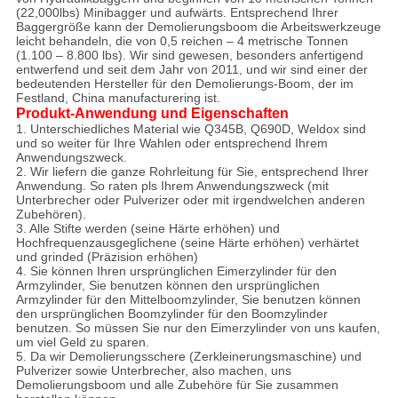
(22,000lbs) Minibagger und aufwärts. Entsprechend Ihrer
Baggergröße kann der Demolierungsboom die Arbeitswerkzeuge
leicht behandeln, die von 0,5 reichen – 4 metrische Tonnen
(1.100 – 8.800 lbs). Wir sind gewesen, besonders anfertigend
entwerfend und seit dem Jahr von 2011, und wir sind einer der
bedeutenden Hersteller für den Demolierungs-Boom, der im
Festland, China manufacturering ist.
Produkt-Anwendung und Eigenschaften
1. Unterschiedliches Material wie Q345B, Q690D, Weldox sind
und so weiter für Ihre Wahlen oder entsprechend Ihrem
Anwendungszweck.
2. Wir liefern die ganze Rohrleitung für Sie, entsprechend Ihrer
Anwendung. So raten pls Ihrem Anwendungszweck (mit
Unterbrecher oder Pulverizer oder mit irgendwelchen anderen
Zubehören).
3. Alle Stifte werden (seine Härte erhöhen) und
Hochfrequenzausgeglichene (seine Härte erhöhen) verhärtet
und grinded (Präzision erhöhen)
4. Sie können Ihren ursprünglichen Eimerzylinder für den
Armzylinder, Sie benutzen können den ursprünglichen
Armzylinder für den Mittelboomzylinder, Sie benutzen können
den ursprünglichen Boomzylinder für den Boomzylinder
benutzen. So müssen Sie nur den Eimerzylinder von uns kaufen,
um viel Geld zu sparen.
5. Da wir Demolierungsschere (Zerkleinerungsmaschine) und
Pulverizer sowie Unterbrecher, also machen, uns
Demolierungsboom und alle Zubehöre für Sie zusammen