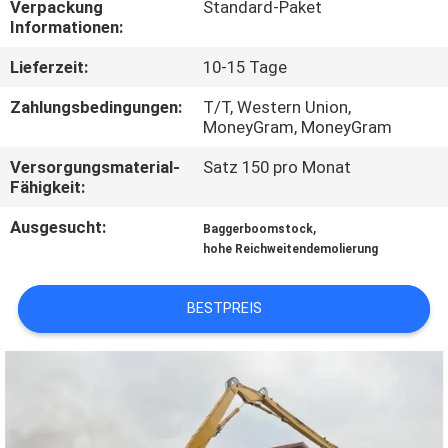
Verpackung
Standard-Paket
WERKSBESICHTIGUNG
Informationen:
Lieferzeit:
10-15 Tage
QUALITÄTSKONTROLLE
Zahlungsbedingungen:
T/T, Western Union,
MoneyGram, MoneyGram
NEUIGKEITEN
Versorgungsmaterial-
Satz 150 pro Monat
Fähigkeit:
BITTE UM
Ausgesucht:
,
Baggerboomstock
EIN
hohe Reichweitendemolierung
ANGEBOT
BESTPREIS
SEITENVERZEICHNIS
DATENSCHUTZ-
BESTIMMUNGEN