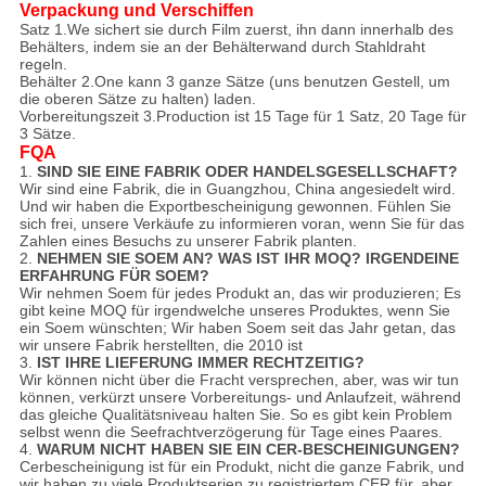
Verpackung und Verschiffen
Satz 1.We sichert sie durch Film zuerst, ihn dann innerhalb des
Behälters, indem sie an der Behälterwand durch Stahldraht
regeln.
Behälter 2.One kann 3 ganze Sätze (uns benutzen Gestell, um
die oberen Sätze zu halten) laden.
Vorbereitungszeit 3.Production ist 15 Tage für 1 Satz, 20 Tage für
3 Sätze.
FQA
1.
SIND SIE EINE FABRIK ODER HANDELSGESELLSCHAFT?
Wir sind eine Fabrik, die in Guangzhou, China angesiedelt wird.
Und wir haben die Exportbescheinigung gewonnen. Fühlen Sie
sich frei, unsere Verkäufe zu informieren voran, wenn Sie für das
Zahlen eines Besuchs zu unserer Fabrik planten.
2.
NEHMEN SIE SOEM AN? WAS IST IHR MOQ? IRGENDEINE
ERFAHRUNG FÜR SOEM?
Wir nehmen Soem für jedes Produkt an, das wir produzieren; Es
gibt keine MOQ für irgendwelche unseres Produktes, wenn Sie
ein Soem wünschten; Wir haben Soem seit das Jahr getan, das
wir unsere Fabrik herstellten, die 2010 ist
3.
IST IHRE LIEFERUNG IMMER RECHTZEITIG?
Wir können nicht über die Fracht versprechen, aber, was wir tun
können, verkürzt unsere Vorbereitungs- und Anlaufzeit, während
das gleiche Qualitätsniveau halten Sie. So es gibt kein Problem
selbst wenn die Seefrachtverzögerung für Tage eines Paares.
4.
WARUM NICHT HABEN SIE EIN CER-BESCHEINIGUNGEN?
Cerbescheinigung ist für ein Produkt, nicht die ganze Fabrik, und
wir haben zu viele Produktserien zu registriertem CER für, aber