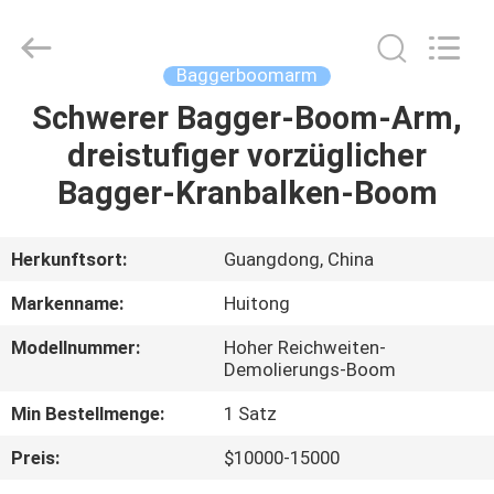
Guangzhou
Huitong
Machinery
Co.,
Ltd..
Baggerboomarm
All
Rights
Reserved.
Schwerer Bagger-Boom-Arm,
ZU
dreistufiger vorzüglicher
HAUSE
Bagger-Kranbalken-Boom
PRODUKTE
Herkunftsort:
Guangdong, China
VR-
Markenname:
Huitong
SHOW
Modellnummer:
Hoher Reichweiten-
Demolierungs-Boom
ÜBER
Min Bestellmenge:
1 Satz
UNS
Preis:
$10000-15000