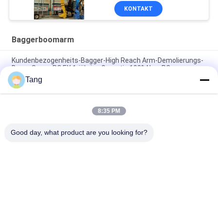
KONTAKT
Baggerboomarm
Kundenbezogenheits-Bagger-High Reach Arm-Demolierungs-
Boom Soem-PC EX 1-jährige Garantie 100%New PC
Tang
Boom der Bau-Zubehör-langen Strecke für Stapel-treibende
Spundwand
8:35 PM
Boom-Arm der Kundenbezogenheits-langen Strecke für
Kettenbagger
Good day, what product are you looking for?
Beliebte Kategorien
Alle
Bagger-Felsen-Eimer
Hochleistungsbaggereimer
Bagger-Skelett-
Boom Der 