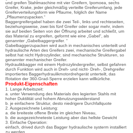
und greifen Stahlmaschine mit vier Greifern, Ipomoea, sechs
Greifer, Krake, jeder gleichmäßig verteilte Greiferumfang, jede
Greiferverteilungsform wie Pflaume, folglich der Name
„Pflaumenzupacken.“
Baggergreifergabel haben die zwei Teil-, links und rechteseiten,
beziehungsweise, zwei bis fünf Greifer oder sogar mehr, indem
sie auf beiden Seiten von der Öffnung arbeitet und schließt, um
das Material zu ergreifen, geformt wie eine „Gabel“, als
genannter „Gabelbaggergreifer. “
Gabelbaggerzupacken wird auch in mechanisches unterteilt und
hydraulische Arten des Greifers zwei, mechanische Greifergabel
selbst hat nicht Hydrozylinder, sind mechanische Strukturen, so
genannter mechanischer Greifer.
Hydraulikbagger mit einem Hydrozylindergreifer, selbst gefahren
durch Funktion wird auch in Dreh- und nicht- Dreh-, Drehgreifer
importiertes Baggerhydraulikmotordrehgerät unterteilt, das
Rotation der 360-Grad-Sperre erzielen kann willkürliche.
Produkt-Eigenschaften
1. Lange Arbeitszeit:
a. unter Verwendung des Materials des legierten Stahls mit
hoher Duktilität und hohem Abnutzungswiderstand
b. je einfachere Struktur, desto niedrigere Durchfallquote
2. Ausgezeichnete Leistung:
a. die breiteste offene Breite im gleichen Niveau,
b. die ausgezeichneteste Leistung aber das hellste Gewicht
3. Einfache Operation:
einfach, drived durch das Bagger hydraulische systerm installiert
zu werden