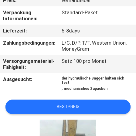
Preis:
verhandelbar
WERKSBESICHTIGUNG
Verpackung
Standard-Paket
Informationen:
QUALITÄTSKONTROLLE
Lieferzeit:
5-8days
NEUIGKEITEN
Zahlungsbedingungen:
L/C, D/P, T/T, Western Union,
MoneyGram
BITTE UM
Versorgungsmaterial-
Satz 100 pro Monat
Fähigkeit:
EIN
Ausgesucht:
der hydraulische Bagger halten sich
ANGEBOT
fest
,
mechanisches Zupacken
SEITENVERZEICHNIS
BESTPREIS
DATENSCHUTZ-
BESTIMMUNGEN