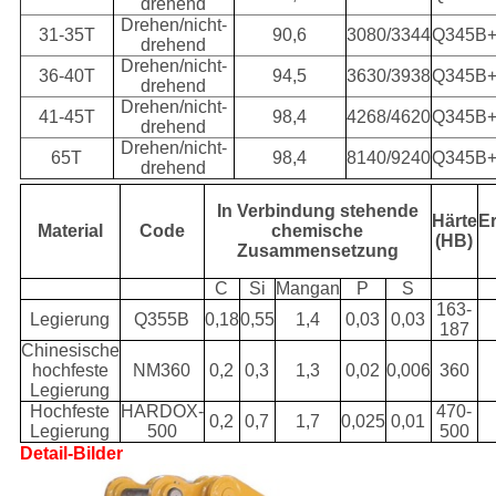
drehend
Drehen/nicht-
31-35T
90,6
3080/3344
Q345B
drehend
Drehen/nicht-
36-40T
94,5
3630/3938
Q345B
drehend
Drehen/nicht-
41-45T
98,4
4268/4620
Q345B
drehend
Drehen/nicht-
65T
98,4
8140/9240
Q345B
drehend
In Verbindung stehende
Härte
E
Material
Code
chemische
(HB)
Zusammensetzung
C
Si
Mangan
P
S
163-
Legierung
Q355B
0,18
0,55
1,4
0,03
0,03
187
Chinesische
hochfeste
NM360
0,2
0,3
1,3
0,02
0,006
360
Legierung
Hochfeste
HARDOX-
470-
0,2
0,7
1,7
0,025
0,01
Legierung
500
500
Detail-Bilder