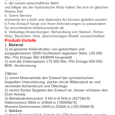
4. die meiste wirtschaftliche Wahl:
viel billiger als der hydraulische Klotz halten Sie sich im gleichen
Niveau fest
5. Soem-Service:
drehende Art a.both und stationäre Art können geliefert werden
b.Free-Entwurf hängt von Ihren Anforderungen zu passendem
für verschiedene Arbeitszustände ab
6. Vielseitige Anwendungen: Behandlung von Steinen, Rohre,
Klotz, Bauhölzer, Holz, überschüssiges Metall, auswechselbar
Produkt-Vorteile
1.
Material
:
1) ist gesamte Kieferstruktur von gelöschtem und
ausgeglichenem Q690 hochfestem legiertem Stahl, 130.000
Min.-P/in Ertrags 360-440BHN hergestellt.
2) sind die Zinkenspitzen 175.000 Min.-P/in Ertrags 450-550
BHN. Verchromung.
2.Motor:
1) nimmt Motorantrieb den Entwurf der symmetrischen
doppelten Unterstützung, starker shcok Widerstand an und
vermeidet Achsenbruch und Ölleckage.
2) nimmt Sockel Siegelart den Entwurf an, besser schützen den
Dreh-Antrieb.
3) Abtriebsdrehmoment: 4 kN.m-8.5kN.m (6272lbf.ft)
Haltemoment 38kN.m-105kN.m (78000lbf.ft)
Moment-Drehmoment 26kN.m-203kN.m (150,000lbf.ft)
3.
Stärken
:
1) lösen Siegelart Dreh-Antrieb das Ölleckageproblem, nur das