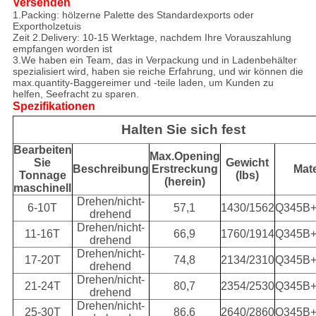
Versenden
1.Packing: hölzerne Palette des Standardexports oder
Exportholzetuis
Zeit 2.Delivery: 10-15 Werktage, nachdem Ihre Vorauszahlung
empfangen worden ist
3.We haben ein Team, das in Verpackung und in Ladenbehälter
spezialisiert wird, haben sie reiche Erfahrung, und wir können die
max.quantity-Baggereimer und -teile laden, um Kunden zu
helfen, Seefracht zu sparen.
Spezifikationen
Halten Sie sich fest
Bearbeiten
Max.Opening
Sie
Gewicht
Beschreibung
Erstreckung
Mate
Tonnage
(lbs)
(herein)
maschinell
Drehen/nicht-
6-10T
57,1
1430/1562
Q345B
drehend
Drehen/nicht-
11-16T
66,9
1760/1914
Q345B
drehend
Drehen/nicht-
17-20T
74,8
2134/2310
Q345B
drehend
Drehen/nicht-
21-24T
80,7
2354/2530
Q345B
drehend
Drehen/nicht-
25-30T
86,6
2640/2860
Q345B