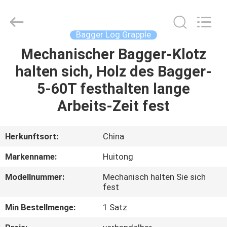
Guangzhou
Huitong
Machinery
Co.,
Ltd..
Bagger Log Grapple
All
Rights
Reserved.
Mechanischer Bagger-Klotz
ZU
halten sich, Holz des Bagger-
HAUSE
5-60T festhalten lange
PRODUKTE
Arbeits-Zeit fest
VR-
Herkunftsort:
China
SHOW
Markenname:
Huitong
Modellnummer:
Mechanisch halten Sie sich
ÜBER
fest
UNS
Min Bestellmenge:
1 Satz