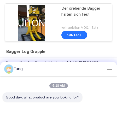
Der drehende Bagger
halten sich fest
verhandelbar MOQ:1 Satz
KONTAKT
Bagger Log Grapple
Bagger-Rotating Grapple Mechanical-Art SH240 Q690D
Tang
1-10 Tonnen des Bagger-Rotating Grapple For Volvo EC80
EC100
6:18 AM
Das gelbe Bagger-Drehen Q345B 50t hydraulisch halten sich
fest
Good day, what product are you looking for?
Beliebte Kategorien
Alle