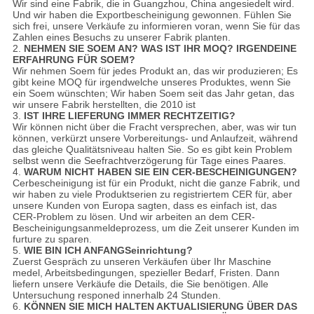
Wir sind eine Fabrik, die in Guangzhou, China angesiedelt wird.
Und wir haben die Exportbescheinigung gewonnen. Fühlen Sie
sich frei, unsere Verkäufe zu informieren voran, wenn Sie für das
Zahlen eines Besuchs zu unserer Fabrik planten.
2.
NEHMEN SIE SOEM AN? WAS IST IHR MOQ? IRGENDEINE
ERFAHRUNG FÜR SOEM?
Wir nehmen Soem für jedes Produkt an, das wir produzieren; Es
gibt keine MOQ für irgendwelche unseres Produktes, wenn Sie
ein Soem wünschten; Wir haben Soem seit das Jahr getan, das
wir unsere Fabrik herstellten, die 2010 ist
3.
IST IHRE LIEFERUNG IMMER RECHTZEITIG?
Wir können nicht über die Fracht versprechen, aber, was wir tun
können, verkürzt unsere Vorbereitungs- und Anlaufzeit, während
das gleiche Qualitätsniveau halten Sie. So es gibt kein Problem
selbst wenn die Seefrachtverzögerung für Tage eines Paares.
4.
WARUM NICHT HABEN SIE EIN CER-BESCHEINIGUNGEN?
Cerbescheinigung ist für ein Produkt, nicht die ganze Fabrik, und
wir haben zu viele Produktserien zu registriertem CER für, aber
unsere Kunden von Europa sagten, dass es einfach ist, das
CER-Problem zu lösen. Und wir arbeiten an dem CER-
Bescheinigungsanmeldeprozess, um die Zeit unserer Kunden im
furture zu sparen.
5.
WIE BIN ICH ANFANGSeinrichtung?
Zuerst Gespräch zu unseren Verkäufen über Ihr Maschine
medel, Arbeitsbedingungen, spezieller Bedarf, Fristen. Dann
liefern unsere Verkäufe die Details, die Sie benötigen. Alle
Untersuchung responed innerhalb 24 Stunden.
6.
KÖNNEN SIE MICH HALTEN AKTUALISIERUNG ÜBER DAS