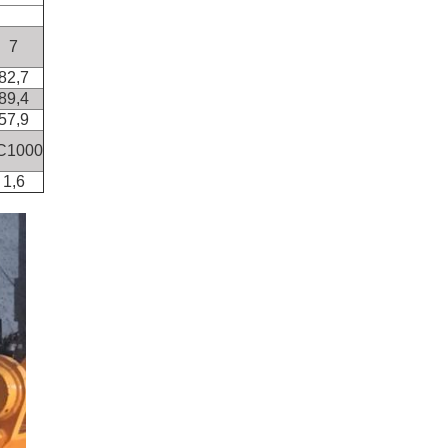
7
82,7
89,4
57,9
C1000
1,6