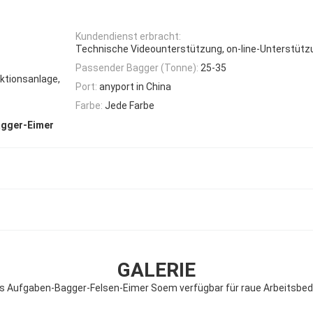
Kundendienst erbracht:
Technische Videounterstützung, on-line-Unterstütz
Passender Bagger (Tonne):
25-35
ktionsanlage,
Port:
anyport in China
Farbe:
Jede Farbe
agger-Eimer
GALERIE
 Aufgaben-Bagger-Felsen-Eimer Soem verfügbar für raue Arbeitsbe