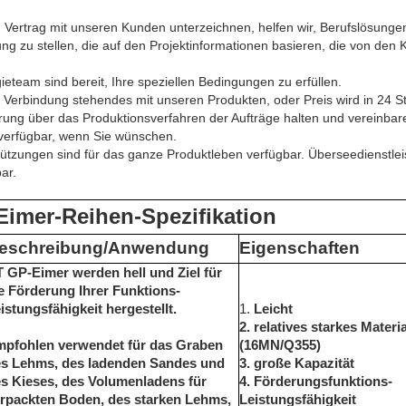
len Vertrag mit unseren Kunden unterzeichnen, helfen wir, Berufslösung
ng zu stellen, die auf den Projektinformationen basieren, die von den
ieteam sind bereit, Ihre speziellen Bedingungen zu erfüllen.
in Verbindung stehendes mit unseren Produkten, oder Preis wird in 24 
ung über das Produktionsverfahren der Aufträge halten und vereinbaren 
t verfügbar, wenn Sie wünschen.
stützungen sind für das ganze Produktleben verfügbar. Überseedienstlei
ar.
Eimer-Reihen-Spezifikation
eschreibung/Anwendung
Eigenschaften
 GP-Eimer werden hell und Ziel für
e Förderung Ihrer Funktions-
istungsfähigkeit hergestellt.
1.
Leicht
2. relatives starkes Materia
pfohlen verwendet für das Graben
(16MN/Q355)
s Lehms, des ladenden Sandes und
3. große Kapazität
s Kieses, des Volumenladens für
4. Förderungsfunktions-
rpackten Boden, des starken Lehms,
Leistungsfähigkeit