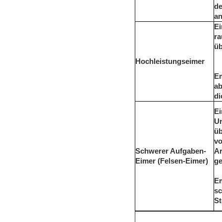
de
an
Ei
ra
üb
Hochleistungseimer
E
ab
di
Ei
Un
üb
vo
Schwerer Aufgaben-
Ar
Eimer (Felsen-Eimer)
ge
E
sc
St