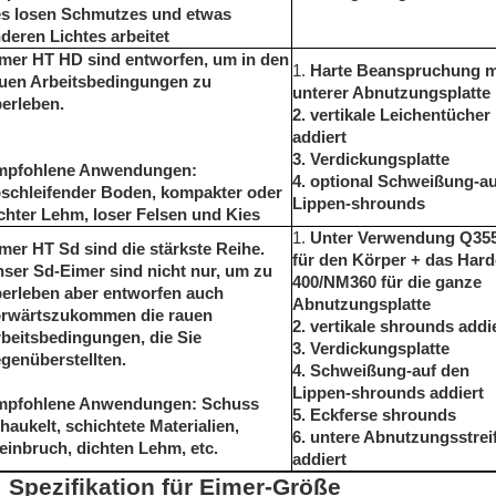
s losen Schmutzes und etwas
deren Lichtes arbeitet
mer HT HD sind entworfen, um in den
1.
Harte Beanspruchung m
uen Arbeitsbedingungen zu
unterer Abnutzungsplatte
erleben.
2. vertikale Leichentücher
addiert
3. Verdickungsplatte
mpfohlene Anwendungen:
4. optional Schweißung-au
schleifender Boden, kompakter oder
Lippen-shrounds
chter Lehm, loser Felsen und Kies
1.
Unter Verwendung Q35
mer HT Sd sind die stärkste Reihe.
für den Körper + das Har
ser Sd-Eimer sind nicht nur, um zu
400/NM360 für die ganze
erleben aber entworfen auch
Abnutzungsplatte
rwärtszukommen die rauen
2. vertikale shrounds addi
beitsbedingungen, die Sie
3. Verdickungsplatte
genüberstellten.
4. Schweißung-auf den
Lippen-shrounds addiert
mpfohlene Anwendungen: Schuss
5. Eckferse shrounds
haukelt, schichtete Materialien,
6. untere Abnutzungsstrei
einbruch, dichten Lehm, etc.
addiert
Spezifikation für Eimer-Größe