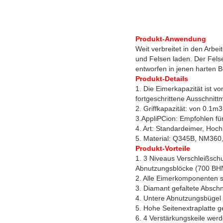
Produkt-Anwendung
Weit verbreitet in den Arb
und Felsen laden. Der Felse
entworfen in jenen harten
Produkt-Details
1. Die Eimerkapazität ist
fortgeschrittene Ausschnit
2. Griffkapazität: von 0.1
3.AppliPCion: Empfohlen fü
4. Art: Standardeimer, Hoc
5. Material: Q345B, NM360
Produkt-Vorteile
1. 3 Niveaus Verschleißsch
Abnutzungsblöcke (700 BHN)
2. Alle Eimerkomponenten 
3. Diamant gefaltete Abschn
4. Untere Abnutzungsbügel
5. Hohe Seitenextraplatte 
6. 4 Verstärkungskeile werd