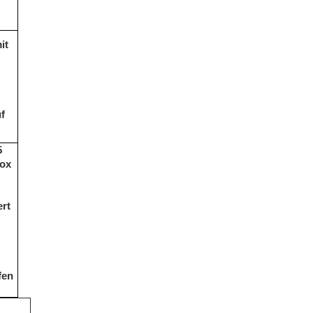
it
f
5
dox
ert
fen