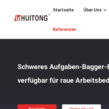
Startseite
Über Uns
Startseite
/
Produkte
/
Bagger-Felsen-Eimer
/
Schweres
Referenzen
Schweres Aufgaben-Bagger-
verfügbar für raue Arbeitsbe
Bestpreis
Mailen Sie Uns