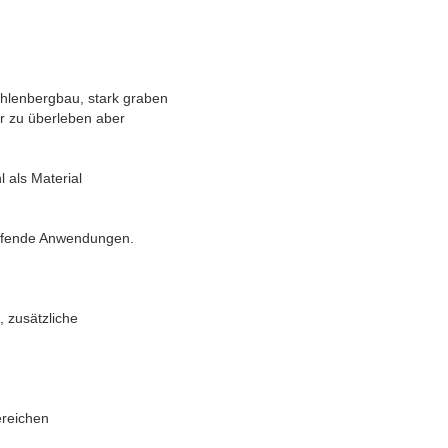
ohlenbergbau, stark graben
ur zu überleben aber
als Material
eifende Anwendungen.
 zusätzliche
ereichen