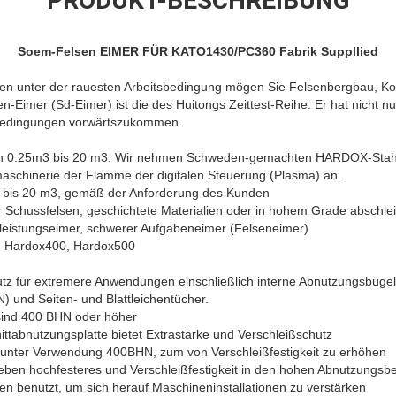
PRODUKT-BESCHREIBUNG
Soem-Felsen EIMER FÜR KATO1430/PC360 Fabrik Suppllied
eiten unter der rauesten Arbeitsbedingung mögen Sie Felsenbergbau, K
n-Eimer (Sd-Eimer) ist die des Huitongs Zeittest-Reihe. Er hat
nicht n
 Bedingungen vorwärtszukommen.
 von 0.25m3 bis 20 m3. Wir nehmen Schweden-gemachten HARDOX-Stahl 
tmaschinerie der Flamme der digitalen Steuerung (Plasma) an.
m3 bis 20 m3, gemäß der Anforderung des Kunden
r Schussfelsen, geschichtete Materialien oder in hohem Grade abschl
hleistungseimer, schwerer Aufgabeneimer (Felseneimer)
, Hardox400, Hardox500
utz für extremere Anwendungen einschließlich interne Abnutzungsbügel,
 und Seiten- und Blattleichentücher.
sind 400 BHN oder höher
ittabnutzungsplatte bietet Extrastärke und Verschleißschutz
 unter Verwendung 400BHN, zum von Verschleißfestigkeit zu erhöhen
geben hochfesteres und Verschleißfestigkeit in den hohen Abnutzungsb
en benutzt, um sich herauf Maschineninstallationen zu verstärken