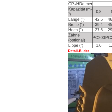
GP-/HDeimer
Kapazität (m-
0,8
³)
Länge (")
42,5
46
Breite (")
39,4
45
Hoch (")
27,6
29
Zähne
PC200
PC
(optional)
Lippe (")
1,6
1
Detail-Bilder