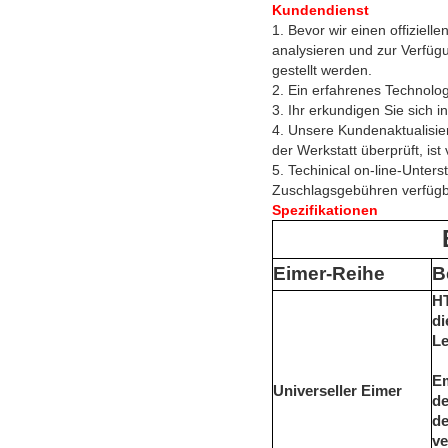
Kundendienst
1. Bevor wir einen offiziel
analysieren und zur Verfügu
gestellt werden.
2. Ein erfahrenes Technolog
3. Ihr erkundigen Sie sich 
4. Unsere Kundenaktualisier
der Werkstatt überprüft, is
5. Techinical on-line-Unter
Zuschlagsgebühren verfügb
Spezifikationen
Eimer-Reihe
B
HT
di
Le
Em
Universeller Eimer
de
de
ve