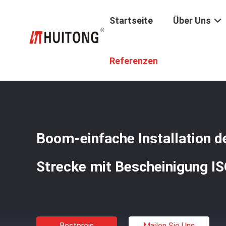
Startseite
Über Uns
Startseite
/
Produkte
/
Boom Der Baggerlangen Strecke
Referenzen
Boom-einfache Installation d
Strecke mit Bescheinigung I
Bestpreis
Mailen Sie Uns