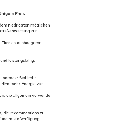
ähigem Preis
 dem niedrigsten möglichen 
straßenwartung zur 
s Flusses ausbaggernd,
und leistungsfähig,
as normale Stahlrohr
tellen mehr Energie zur
en, die allgemein verwendet
en, die recommdations zu
 Kunden zur Verfügung