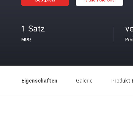
1 Satz
v
MOQ
Pre
Eigenschaften
Galerie
Produkt-