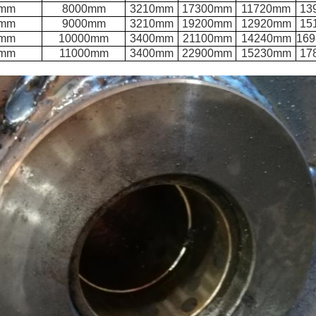
0mm
8000mm
3210mm
17300mm
11720mm
13
0mm
9000mm
3210mm
19200mm
12920mm
15
0mm
10000mm
3400mm
21100mm
14240mm
16
0mm
11000mm
3400mm
22900mm
15230mm
17