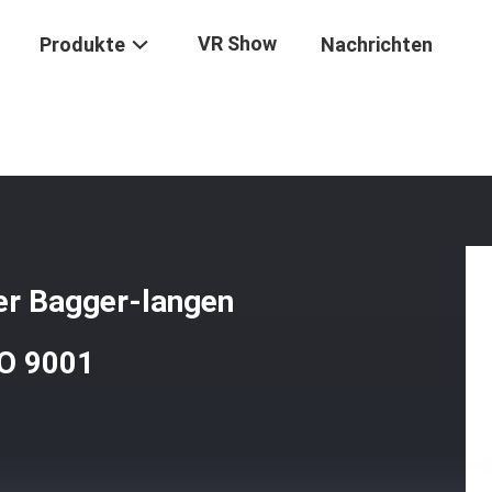
VR Show
Produkte
Nachrichten
/
Boom-Einfache Installation Der Bagger-Langen Strecke Mit Beschei
er Bagger-langen
SO 9001