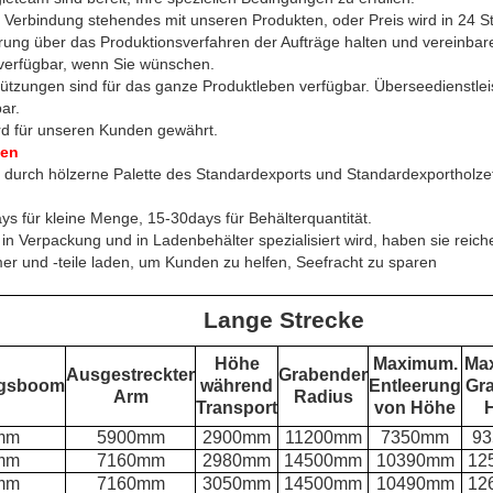
in Verbindung stehendes mit unseren Produkten, oder Preis wird in 24 
ung über das Produktionsverfahren der Aufträge halten und vereinbaren 
t verfügbar, wenn Sie wünschen.
stützungen sind für das ganze Produktleben verfügbar. Überseedienstlei
ar.
rd für unseren Kunden gewährt.
fen
 durch hölzerne Palette des Standardexports und Standardexportholzetu
days für kleine Menge, 15-30days für Behälterquantität.
in Verpackung und in Ladenbehälter spezialisiert wird, haben sie reic
 und -teile laden, um Kunden zu helfen, Seefracht zu sparen
Lange Strecke
Höhe
Maximum.
Ma
Ausgestreckter
Grabender
ngsboom
während
Entleerung
Gr
Arm
Radius
Transport
von Höhe
mm
5900mm
2900mm
11200mm
7350mm
9
mm
7160mm
2980mm
14500mm
10390mm
12
mm
7160mm
3050mm
14500mm
10490mm
12