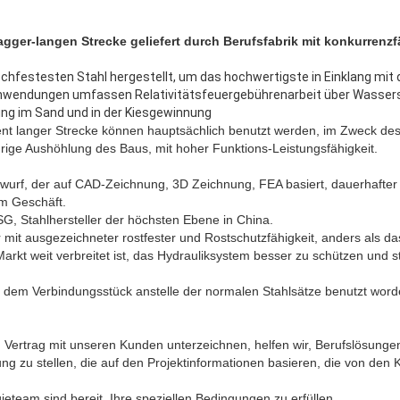
gger-langen Strecke geliefert durch Berufsfabrik mit konkurrenzf
ochfestesten Stahl hergestellt, um das hochwertigste in Einklang mit
Anwendungen umfassen Relativitätsfeuergebührenarbeit über Wasser
ung im Sand und in der Kiesgewinnung
 langer Strecke können hauptsächlich benutzt werden, im Zweck de
ige Aushöhlung des Baus, mit hoher Funktions-Leistungsfähigkeit.
twurf, der auf CAD-Zeichnung, 3D Zeichnung, FEA basiert, dauerhafter 
em Geschäft.
G, Stahlhersteller der höchsten Ebene in China.
r mit ausgezeichneter rostfester und Rostschutzfähigkeit, anders als d
arkt weit verbreitet ist, das Hydrauliksystem besser zu schützen und s
f dem Verbindungsstück anstelle der normalen Stahlsätze benutzt word
len Vertrag mit unseren Kunden unterzeichnen, helfen wir, Berufslösung
ng zu stellen, die auf den Projektinformationen basieren, die von den
ieteam sind bereit, Ihre speziellen Bedingungen zu erfüllen.