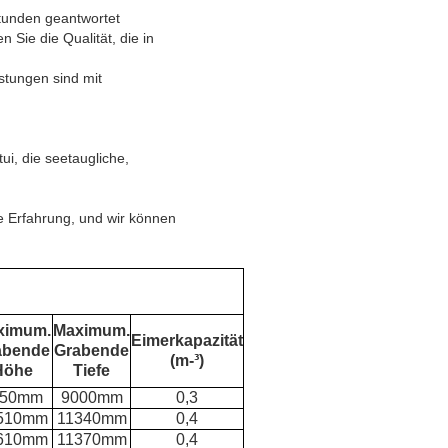
Stunden geantwortet
Sie die Qualität, die in
stungen sind mit
i, die seetaugliche,
he Erfahrung, und wir können
ximum.
Maximum.
Eimerkapazität
abende
Grabende
(m-³)
Höhe
Tiefe
350mm
9000mm
0,3
510mm
11340mm
0,4
610mm
11370mm
0,4