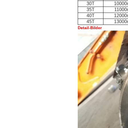
30T
1000
35T
1100
40T
1200
45T
1300
Detail-Bilder