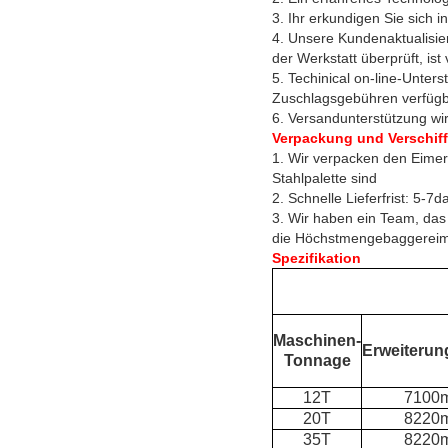
3. Ihr erkundigen Sie sich 
4. Unsere Kundenaktualisier
der Werkstatt überprüft, is
5. Techinical on-line-Unter
Zuschlagsgebühren verfügb
6. Versandunterstützung wi
Verpackung und Verschif
1. Wir verpacken den Eimer
Stahlpalette sind
2. Schnelle Lieferfrist: 5-7
3. Wir haben ein Team, das 
die Höchstmengebaggereimer
Spezifikation
Maschinen-
Erweiteru
Tonnage
12T
7100
20T
8220
35T
8220