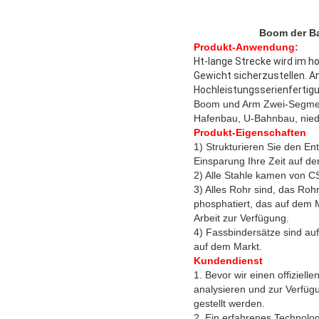
Boom der Ba
Produkt-Anwendung:
Ht-lange Strecke wird im h
Gewicht sicherzustellen. 
Hochleistungsserienfertig
Boom und Arm Zwei-Segment
Hafenbau, U-Bahnbau, niedr
Produkt-Eigenschaften
1) Strukturieren Sie den En
Einsparung Ihre Zeit auf d
2) Alle Stahle kamen von CS
3) Alles Rohr sind, das Roh
phosphatiert, das auf dem M
Arbeit zur Verfügung.
4) Fassbindersätze sind au
auf dem Markt.
Kundendienst
1. Bevor wir einen offiziel
analysieren und zur Verfügu
gestellt werden.
2. Ein erfahrenes Technolog