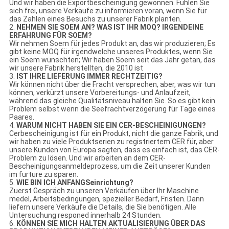
Und wir haben die Exportbescheinigung gewonnen. Fühlen Sie
sich frei, unsere Verkäufe zu informieren voran, wenn Sie für
das Zahlen eines Besuchs zu unserer Fabrik planten.
2.
NEHMEN SIE SOEM AN? WAS IST IHR MOQ? IRGENDEINE
ERFAHRUNG FÜR SOEM?
Wir nehmen Soem für jedes Produkt an, das wir produzieren; Es
gibt keine MOQ für irgendwelche unseres Produktes, wenn Sie
ein Soem wünschten; Wir haben Soem seit das Jahr getan, das
wir unsere Fabrik herstellten, die 2010 ist
3.
IST IHRE LIEFERUNG IMMER RECHTZEITIG?
Wir können nicht über die Fracht versprechen, aber, was wir tun
können, verkürzt unsere Vorbereitungs- und Anlaufzeit,
während das gleiche Qualitätsniveau halten Sie. So es gibt kein
Problem selbst wenn die Seefrachtverzögerung für Tage eines
Paares.
4.
WARUM NICHT HABEN SIE EIN CER-BESCHEINIGUNGEN?
Cerbescheinigung ist für ein Produkt, nicht die ganze Fabrik, und
wir haben zu viele Produktserien zu registriertem CER für, aber
unsere Kunden von Europa sagten, dass es einfach ist, das CER-
Problem zu lösen. Und wir arbeiten an dem CER-
Bescheinigungsanmeldeprozess, um die Zeit unserer Kunden
im furture zu sparen.
5.
WIE BIN ICH ANFANGSeinrichtung?
Zuerst Gespräch zu unseren Verkäufen über Ihr Maschine
medel, Arbeitsbedingungen, spezieller Bedarf, Fristen. Dann
liefern unsere Verkäufe die Details, die Sie benötigen. Alle
Untersuchung responed innerhalb 24 Stunden.
6.
KÖNNEN SIE MICH HALTEN AKTUALISIERUNG ÜBER DAS