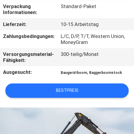
WERKSBESICHTIGUNG
Verpackung
Standard-Paket
Informationen:
QUALITÄTSKONTROLLE
Lieferzeit:
10-15 Arbeitstag
Zahlungsbedingungen:
L/C, D/P, T/T, Western Union,
NEUIGKEITEN
MoneyGram
Versorgungsmaterial-
300-teilig/Monat
BITTE UM
Fähigkeit:
EIN
Ausgesucht:
,
Baugerätboom
Baggerboomstock
ANGEBOT
BESTPREIS
SEITENVERZEICHNIS
DATENSCHUTZ-
BESTIMMUNGEN