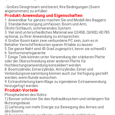
- Großes Designteam sind bereit, Ihre Bedingungen (Soem
angenommen) zu erfüllen
Produkt-Anwendung und Eigenschaften
1. Anwendbar für ganzes machen Sie und Modell des Baggers.
2. Standardversorgung umfassen: Boom und Arm,
Ölrohr/Schlauch, schmierendes System.
3. Viel sind unterschiedliches Material wie Q345B, Q690D, HD785
optional, zu Ihrer Anwendung zu entsprechen.
4. Großer Boom kann zwei verbundene PC sein, zum es in
Behälter Verschiffenkosten sparen fittable zu lassen.
5. Die ganze Naht sind 45 Grad zugespitzt, bevor sie schweißt.
6. Sechsmonatsgarantie
7. Einige Teile können unter Verwendung der stärkeren Platte
oder der Überschneidung einer anderen Platte für
Hochleistungsanwendung konsolidiert werden.
8. Boomzylinder, Eimerzylinder, Armzylinder, Eimer und
Verbindungsversammlung können auch zur Verfügung gestellt
werden, wenn Kunde wünschen.
9. Extrarohrleitung kann Klage zu irgendeiner Extraanwendung
hinzugefügt werden.
Produkt-Vorteile
Phosphatieren des Rohrs:
1) Besser schützen Sie das Hydrauliksystem und verlängern Sie
Nutzungsdauer.
2) Lieferung von mehr Energie zur Bewegung des Armes und
des Booms