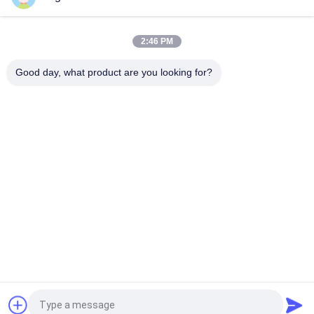
Boom der Bau-Zubehör-langen Strecke für Stapel-treibende
Spundwand
2:46 PM
Boom-Arm der Kundenbezogenheits-langen Strecke für
Kettenbagger
Good day, what product are you looking for?
Beliebte Kategorien
Alle
Bagger-Felsen-Eimer
Hochleistungsbaggereimer
Bagger-Skelett-
Boom Der 
Eimer
Baggerlangen 
Strecke
Ausgrabungsmaschine 
Bagger General 
Flachmaschine
Purpose Bucket
Bagger-Mit Einem 
Bagger-Neigungs-
Graben Umgebender 
Eimer
Eimer
Fordern Sie ein Angebot