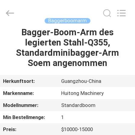
Guangzhou
Huitong
Machinery
Co.,
Ltd..
Baggerboomarm
All
Rights
Reserved.
Bagger-Boom-Arm des
ZU
legierten Stahl-Q355,
HAUSE
Standardminibagger-Arm
PRODUKTE
Soem angenommen
VR-
Herkunftsort:
Guangzhou-China
SHOW
Markenname:
Huitong Machinery
Modellnummer:
Standardboom
ÜBER
Min Bestellmenge:
1
UNS
Preis:
$10000-15000