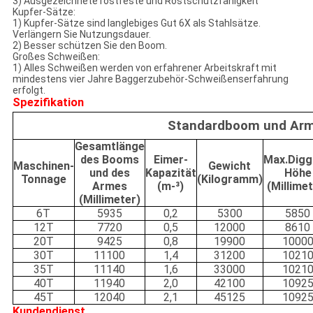
3)
Ausgezeichnete rostfeste und Rostschutzfähigkeit
Kupfer-Sätze:
1) Kupfer-Sätze sind langlebiges Gut 6X als Stahlsätze.
Verlängern Sie Nutzungsdauer.
2) Besser schützen Sie den Boom.
Großes Schweißen:
1)
Alles Schweißen werden von erfahrener Arbeitskraft mit
mindestens vier Jahre Baggerzubehör-Schweißenserfahrung
erfolgt.
Spezifikation
Standardboom und Ar
Gesamtlänge
des Booms
Eimer-
Max.Digg
Maschinen-
Gewicht
und des
Kapazität
Höhe
Tonnage
(Kilogramm)
Armes
(m-³)
(Millime
(Millimeter)
6T
5935
0,2
5300
5850
12T
7720
0,5
12000
8610
20T
9425
0,8
19900
1000
30T
11100
1,4
31200
1021
35T
11140
1,6
33000
1021
40T
11940
2,0
42100
1092
45T
12040
2,1
45125
1092
Kundendienst