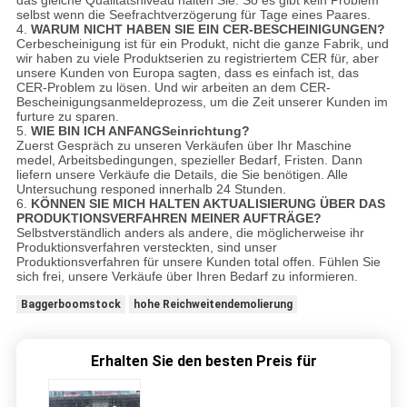
das gleiche Qualitätsniveau halten Sie. So es gibt kein Problem
selbst wenn die Seefrachtverzögerung für Tage eines Paares.
4.
WARUM NICHT HABEN SIE EIN CER-BESCHEINIGUNGEN?
Cerbescheinigung ist für ein Produkt, nicht die ganze Fabrik, und
wir haben zu viele Produktserien zu registriertem CER für, aber
unsere Kunden von Europa sagten, dass es einfach ist, das
CER-Problem zu lösen. Und wir arbeiten an dem CER-
Bescheinigungsanmeldeprozess, um die Zeit unserer Kunden im
furture zu sparen.
5.
WIE BIN ICH ANFANGSeinrichtung?
Zuerst Gespräch zu unseren Verkäufen über Ihr Maschine
medel, Arbeitsbedingungen, spezieller Bedarf, Fristen. Dann
liefern unsere Verkäufe die Details, die Sie benötigen. Alle
Untersuchung responed innerhalb 24 Stunden.
6.
KÖNNEN SIE MICH HALTEN AKTUALISIERUNG ÜBER DAS
PRODUKTIONSVERFAHREN MEINER AUFTRÄGE?
Selbstverständlich anders als andere, die möglicherweise ihr
Produktionsverfahren versteckten, sind unser
Produktionsverfahren für unsere Kunden total offen. Fühlen Sie
sich frei, unsere Verkäufe über Ihren Bedarf zu informieren.
Baggerboomstock
hohe Reichweitendemolierung
Erhalten Sie den besten Preis für