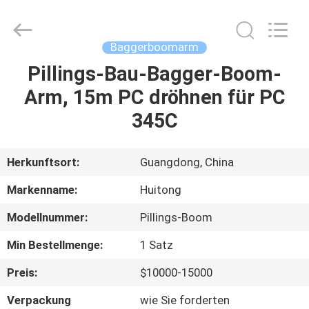
Guangzhou
Huitong
Machinery
Co.,
Ltd..
Baggerboomarm
All
Rights
Reserved.
Pillings-Bau-Bagger-Boom-
ZU
Arm, 15m PC dröhnen für PC
HAUSE
345C
PRODUKTE
Herkunftsort:
Guangdong, China
VR-
Markenname:
Huitong
SHOW
Modellnummer:
Pillings-Boom
Min Bestellmenge:
1 Satz
ÜBER
UNS
Preis:
$10000-15000
Verpackung
wie Sie forderten