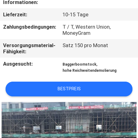
Informationen:
WERKSBESICHTIGUNG
Lieferzeit:
10-15 Tage
QUALITÄTSKONTROLLE
Zahlungsbedingungen:
T / T, Western Union,
MoneyGram
NEUIGKEITEN
Versorgungsmaterial-
Satz 150 pro Monat
Fähigkeit:
BITTE UM
Ausgesucht:
,
Baggerboomstock
hohe Reichweitendemolierung
EIN
ANGEBOT
BESTPREIS
SEITENVERZEICHNIS
DATENSCHUTZ-
BESTIMMUNGEN