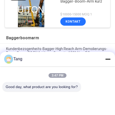
Bagger-Boom-Arm kurz
$10000-15000 MOQ:1
KONTAKT
Baggerboomarm
Kundenbezogenheits-Bagger-High Reach Arm-Demolierungs-
Boom Soem-PC EX 1-jährige Garantie 100%New PC
Tang
Boom der Bau-Zubehör-langen Strecke für Stapel-treibende
Spundwand
3:47 PM
Boom-Arm der Kundenbezogenheits-langen Strecke für
Kettenbagger
Good day, what product are you looking for?
Beliebte Kategorien
Alle
Bagger-Felsen-Eimer
Hochleistungsbaggereimer