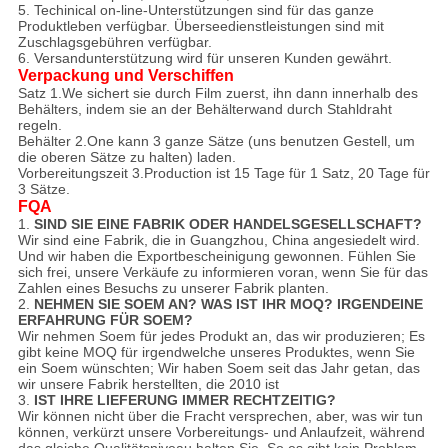
5. Techinical on-line-Unterstützungen sind für das ganze
Produktleben verfügbar. Überseedienstleistungen sind mit
Zuschlagsgebühren verfügbar.
6. Versandunterstützung wird für unseren Kunden gewährt.
Verpackung und Verschiffen
Satz 1.We sichert sie durch Film zuerst, ihn dann innerhalb des
Behälters, indem sie an der Behälterwand durch Stahldraht
regeln.
Behälter 2.One kann 3 ganze Sätze (uns benutzen Gestell, um
die oberen Sätze zu halten) laden.
Vorbereitungszeit 3.Production ist 15 Tage für 1 Satz, 20 Tage für
3 Sätze.
FQA
1.
SIND SIE EINE FABRIK ODER HANDELSGESELLSCHAFT?
Wir sind eine Fabrik, die in Guangzhou, China angesiedelt wird.
Und wir haben die Exportbescheinigung gewonnen. Fühlen Sie
sich frei, unsere Verkäufe zu informieren voran, wenn Sie für das
Zahlen eines Besuchs zu unserer Fabrik planten.
2.
NEHMEN SIE SOEM AN? WAS IST IHR MOQ? IRGENDEINE
ERFAHRUNG FÜR SOEM?
Wir nehmen Soem für jedes Produkt an, das wir produzieren; Es
gibt keine MOQ für irgendwelche unseres Produktes, wenn Sie
ein Soem wünschten; Wir haben Soem seit das Jahr getan, das
wir unsere Fabrik herstellten, die 2010 ist
3.
IST IHRE LIEFERUNG IMMER RECHTZEITIG?
Wir können nicht über die Fracht versprechen, aber, was wir tun
können, verkürzt unsere Vorbereitungs- und Anlaufzeit, während