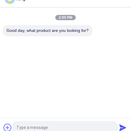
Boom der Bau-Zubehör-langen Strecke für Stapel-treibende
Spundwand
2:00 PM
Boom-Arm der Kundenbezogenheits-langen Strecke für
Kettenbagger
Good day, what product are you looking for?
Beliebte Kategorien
Alle
Bagger-Felsen-Eimer
Hochleistungsbaggereimer
Bagger-Skelett-
Boom Der 
Eimer
Baggerlangen 
Strecke
Ausgrabungsmaschine 
Bagger General 
Flachmaschine
Purpose Bucket
Bagger-Mit Einem 
Bagger-Neigungs-
Graben Umgebender 
Eimer
Eimer
Fordern Sie ein Angebot