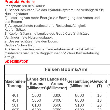
Produkt-Vorteile
Phosphatieren des Rohrs:
1) Besser schützen Sie das Hydrauliksystem und verlängern Sie
Nutzungsdauer.
2) Lieferung von mehr Energie zur Bewegung des Armes und
des Booms
3)
Ausgezeichnete rostfeste und Rostschutzfähigkeit
Kupfer-Sätze:
1) Kupfer-Sätze sind langlebiges Gut 6X als Stahlsätze.
Verlängern Sie Nutzungsdauer.
2) Besser schützen Sie den Boom.
Großes Schweißen:
1)
Alles Schweißen werden von erfahrener Arbeitskraft mit
mindestens vier Jahre Baggerzubehör-Schweißenserfahrung
erfolgt.
Spezifikation
Felsen Boom&Arm
Länge des
Länge des
Maschinen-
Gesamtlänge
Gewicht
Booms
Armes
Tonnage
(Millimeter)
(T)
(
(Millimeter)
(Millimeter)
40T
5600
3300
8600
16
45T
5850
3400
8800
18
50T
6100
3500
9100
20