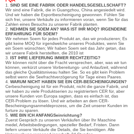
1.
SIND SIE EINE FABRIK ODER HANDELSGESELLSCHAFT?
Wir sind eine Fabrik, die in Guangzhou, China angesiedelt wird.
Und wir haben die Exportbescheinigung gewonnen. Fühlen Sie
sich frei, unsere Verkäufe zu informieren voran, wenn Sie für das
Zahlen eines Besuchs zu unserer Fabrik planten.
2.
NEHMEN SIE SOEM AN? WAS IST IHR MOQ? IRGENDEINE
ERFAHRUNG FÜR SOEM?
Wir nehmen Soem für jedes Produkt an, das wir produzieren; Es
gibt keine MOQ für irgendwelche unseres Produktes, wenn Sie
ein Soem wünschten; Wir haben Soem seit das Jahr getan, das
wir unsere Fabrik herstellten, die 2010 ist
3.
IST IHRE LIEFERUNG IMMER RECHTZEITIG?
Wir können nicht über die Fracht versprechen, aber, was wir tun
können, verkürzt unsere Vorbereitungs- und Anlaufzeit, während
das gleiche Qualitätsniveau halten Sie. So es gibt kein Problem
selbst wenn die Seefrachtverzögerung für Tage eines Paares.
4.
WARUM NICHT HABEN SIE EIN CER-BESCHEINIGUNGEN?
Cerbescheinigung ist für ein Produkt, nicht die ganze Fabrik, und
wir haben zu viele Produktserien zu registriertem CER für, aber
unsere Kunden von Europa sagten, dass es einfach ist, das
CER-Problem zu lösen. Und wir arbeiten an dem CER-
Bescheinigungsanmeldeprozess, um die Zeit unserer Kunden im
furture zu sparen.
5.
WIE BIN ICH ANFANGSeinrichtung?
Zuerst Gespräch zu unseren Verkäufen über Ihr Maschine
medel, Arbeitsbedingungen, spezieller Bedarf, Fristen. Dann
liefern unsere Verkäufe die Details, die Sie benötigen. Alle