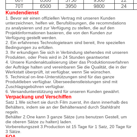
60T
6300
3750
9500
22
70T
6500
3950
9800
24
Kundendienst
1. Bevor wir einen offiziellen Vertrag mit unseren Kunden
unterzeichnen, helfen wir, Berufslösungen, die recommdations
zu analysieren und zur Verfügung zu stellen, die auf den
Projektinformationen basieren, die von den Kunden zur
Verfügung gestellt werden.
2. Ein erfahrenes Technologieteam sind bereit, Ihre speziellen
Bedingungen zu erfüllen.
3. Ihr erkundigen Sie sich in Verbindung stehendes mit unseren
Produkten, oder Preis wird in 24 Stunden geantwortet
4. Unsere Kundenaktualisierung über das Produktionsverfahren
der Aufträge halten und vereinbaren Sie die Qualität, die in der
Werkstatt überprüft, ist verfügbar, wenn Sie wünschen.
5. Techinical on-line-Unterstützungen sind für das ganze
Produktleben verfügbar. Überseedienstleistungen sind mit
Zuschlagsgebühren verfügbar.
6. Versandunterstützung wird für unseren Kunden gewährt.
Verpackung und Verschiffen
Satz 1.We sichert sie durch Film zuerst, ihn dann innerhalb des
Behälters, indem sie an der Behälterwand durch Stahldraht
regeln.
Behälter 2.One kann 3 ganze Sätze (uns benutzen Gestell, um
die oberen Sätze zu halten) laden.
Vorbereitungszeit 3.Production ist 15 Tage für 1 Satz, 20 Tage für
3 Sätze.
FQA