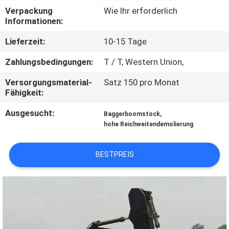
WERKSBESICHTIGUNG
Verpackung
Wie Ihr erforderlich
Informationen:
QUALITÄTSKONTROLLE
Lieferzeit:
10-15 Tage
Zahlungsbedingungen:
T / T, Western Union,
NEUIGKEITEN
Versorgungsmaterial-
Satz 150 pro Monat
Fähigkeit:
BITTE UM
Ausgesucht:
,
Baggerboomstock
EIN
hohe Reichweitendemolierung
ANGEBOT
BESTPREIS
SEITENVERZEICHNIS
DATENSCHUTZ-
BESTIMMUNGEN