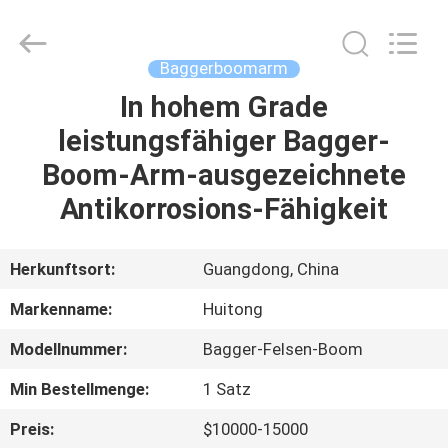
Guangzhou
Huitong
Machinery
Co.,
Ltd..
Baggerboomarm
All
Rights
Reserved.
In hohem Grade
ZU
leistungsfähiger Bagger-
HAUSE
Boom-Arm-ausgezeichnete
PRODUKTE
Antikorrosions-Fähigkeit
VR-
Herkunftsort:
Guangdong, China
SHOW
Markenname:
Huitong
Modellnummer:
Bagger-Felsen-Boom
ÜBER
Min Bestellmenge:
1 Satz
UNS
Preis:
$10000-15000