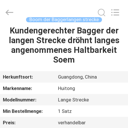
Guangzhou
Huitong
Machinery
Co.,
Ltd..
Boom der Baggerlangen strecke
All
Rights
Reserved.
Kundengerechter Bagger der
ZU
langen Strecke dröhnt langes
HAUSE
angenommenes Haltbarkeit
PRODUKTE
Soem
VR-
Herkunftsort:
Guangdong, China
SHOW
Markenname:
Huitong
Modellnummer:
Lange Strecke
ÜBER
Min Bestellmenge:
1 Satz
UNS
Preis:
verhandelbar