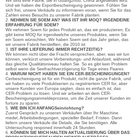
Wir sind eine Fabrik, die in Guangzhou, China angesiedelt wird.
Und wir haben die Exportbescheinigung gewonnen. Fühlen Sie
sich frei, unsere Verkäufe zu informieren voran, wenn Sie für das
Zahlen eines Besuchs zu unserer Fabrik planten.
2.
NEHMEN SIE SOEM AN? WAS IST IHR MOQ? IRGENDEINE
ERFAHRUNG FÜR SOEM?
Wir nehmen Soem für jedes Produkt an, das wir produzieren; Es
gibt keine MOQ für irgendwelche unseres Produktes, wenn Sie
ein Soem wünschten; Wir haben Soem seit das Jahr getan, das
wir unsere Fabrik herstellten, die 2010 ist
3.
IST IHRE LIEFERUNG IMMER RECHTZEITIG?
Wir können nicht über die Fracht versprechen, aber, was wir tun
können, verkürzt unsere Vorbereitungs- und Anlaufzeit, während
das gleiche Qualitätsniveau halten Sie. So es gibt kein Problem
selbst wenn die Seefrachtverzögerung für Tage eines Paares.
4.
WARUM NICHT HABEN SIE EIN CER-BESCHEINIGUNGEN?
Cerbescheinigung ist für ein Produkt, nicht die ganze Fabrik, und
wir haben zu viele Produktserien zu registriertem CER für, aber
unsere Kunden von Europa sagten, dass es einfach ist, das
CER-Problem zu lösen. Und wir arbeiten an dem CER-
Bescheinigungsanmeldeprozess, um die Zeit unserer Kunden im
furture zu sparen.
5.
WIE BIN ICH ANFANGSeinrichtung?
Zuerst Gespräch zu unseren Verkäufen über Ihr Maschine
medel, Arbeitsbedingungen, spezieller Bedarf, Fristen. Dann
liefern unsere Verkäufe die Details, die Sie benötigen. Alle
Untersuchung responed innerhalb 24 Stunden.
6.
KÖNNEN SIE MICH HALTEN AKTUALISIERUNG ÜBER DAS