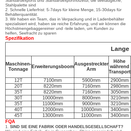
Standardexports und Standardexportholzetui, die seetaugliche,
Stahlpalette sind
2. Schnelle Lieferfrist: 5-7days für kleine Menge, 15-30days für
Behälterquantität.
3. Wir haben ein Team, das in Verpackung und in Ladenbehälter
spezialisiert wird, haben sie reiche Erfahrung, und wir können die
Höchstmengebaggereimer und -teile laden, um Kunden zu
helfen, Seefracht zu sparen
Spezifikation
Lange 
Höhe
Maschinen-
Ausgestreckter
Erweiterungsboom
während
Tonnage
Arm
Transport
12T
7100mm
5900mm
2900mm
20T
8220mm
7160mm
2980mm
35T
8220mm
7160mm
3050mm
30T
10000mm
8000mm
3210mm
35T
11000mm
9000mm
3210mm
40T
12000mm
10000mm
3400mm
45T
13000mm
11000mm
3400mm
FQA
1.
SIND SIE EINE FABRIK ODER HANDELSGESELLSCHAFT?