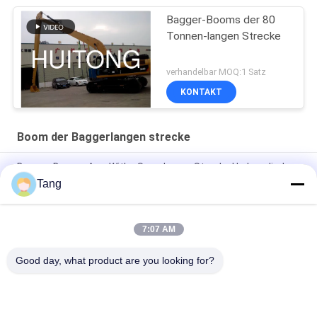
Bagger-Booms der 80
Tonnen-langen Strecke
verhandelbar MOQ:1 Satz
KONTAKT
Boom der Baggerlangen strecke
Bagger-Booms Arm Withs Sany-langer Strecke Hydrozylinder
Tang
Schöpflöffel-lange Strecke verlängerte 10 Ton Excavator
Boom Arm
7:07 AM
Bagger Booms For HD450 HD550 HD820 der langen Strecke
HD785
Good day, what product are you looking for?
Beliebte Kategorien
Alle