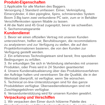
Produkt-Eigenschaften
1.Applicable für alle Marken des Baggers.
Versorgung 2.Standard umfassen: Eimer, Verknüpfung,
Eimerzylinder, 4 ölen pipingline, 6pins, schmierendes System
Boom 3.Big kann zwei verbundene PC sein, zum er in Behälter
Verschiffenkosten sparen fittable zu lassen.
4.All die Naht sind 45 Grad zugespitzt, bevor sie schweißen.
5. Sechsmonatsgarantie
Kundendienst
1. Bevor wir einen offiziellen Vertrag mit unseren Kunden
unterzeichnen, helfen wir, Berufslösungen, die recommdations
zu analysieren und zur Verfügung zu stellen, die auf den
Projektinformationen basieren, die von den Kunden zur
Verfügung gestellt werden.
2. Ein erfahrenes Technologieteam sind bereit, Ihre speziellen
Bedingungen zu erfüllen.
3. Ihr erkundigen Sie sich in Verbindung stehendes mit unseren
Produkten, oder Preis wird in 24 Stunden geantwortet
4. Unsere Kundenaktualisierung über das Produktionsverfahren
der Aufträge halten und vereinbaren Sie die Qualität, die in der
Werkstatt überprüft, ist verfügbar, wenn Sie wünschen.
5. Techinical on-line-Unterstützungen sind für das ganze
Produktleben verfügbar. Überseedienstleistungen sind mit
Zuschlagsgebühren verfügbar.
6. Versandunterstützung wird für unseren Kunden gewährt.
Verpackung und Verschiffen
1. Wir verpacken den Eimer durch hölzerne Palette des