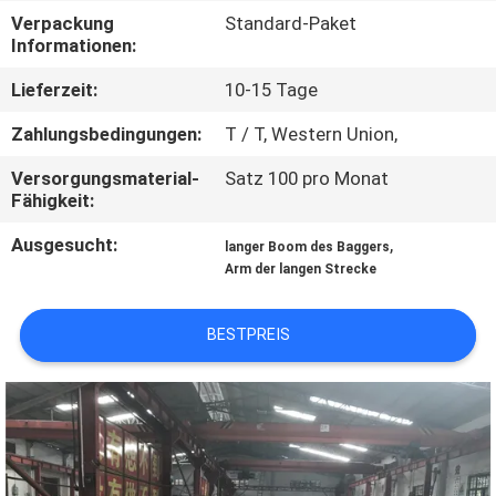
WERKSBESICHTIGUNG
Verpackung
Standard-Paket
Informationen:
QUALITÄTSKONTROLLE
Lieferzeit:
10-15 Tage
Zahlungsbedingungen:
T / T, Western Union,
NEUIGKEITEN
Versorgungsmaterial-
Satz 100 pro Monat
Fähigkeit:
BITTE UM
Ausgesucht:
,
langer Boom des Baggers
EIN
Arm der langen Strecke
ANGEBOT
BESTPREIS
SEITENVERZEICHNIS
DATENSCHUTZ-
BESTIMMUNGEN