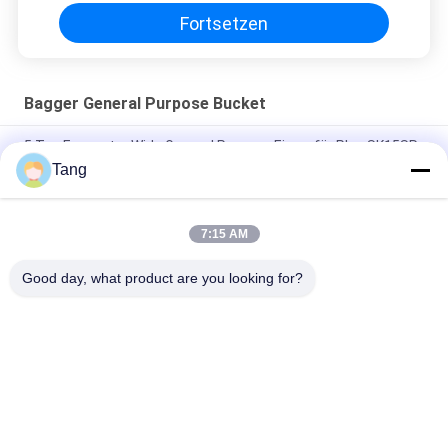
Fortsetzen
Bagger General Purpose Bucket
5 Ton Excavator Wide General Purpose Eimer für Plus SK15SR
EC950E CX500D DX65-9C
Tang
Bagger Earth Moving Bucket 4 Zoll-1 für Hyundai R50 - R300
7:15 AM
Kundengebundener universeller Eimer NM400 für 120 Ton
Excavator
Good day, what product are you looking for?
Beliebte Kategorien
Alle
Bagger-Felsen-Eimer
Hochleistungsbaggereimer
Bagger-Skelett-
Boom Der 