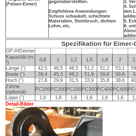
gegenüberstellten.
3. Ve
(Felsen-Eimer)
4. Sc
Empfohlene Anwendungen:
den L
Schuss schaukelt, schichtete
addie
Materialien, Steinbruch, dichten
5. Ec
Lehm, etc.
6. un
Abnut
addie
Spezifikation für Eimer
GP-/HDeimer
Kapazität (m-
0,8
1
1,2
1,5
1,8
2
2
³)
Länge (")
42,5
46,5
46,5
51,2
51,2
53,1
59
Breite (")
39,4
45,3
49,2
51,9
59,8
59,8
6
Hoch (")
27,6
29,9
31,5
33,9
35,8
38,6
40
Zähne
PC200
PC200
PC200
PC300
PC400
PC400
PC
(optional)
Lippe (")
1,6
1,6
1,6
1,6
1,6
1,6
1
Detail-Bilder