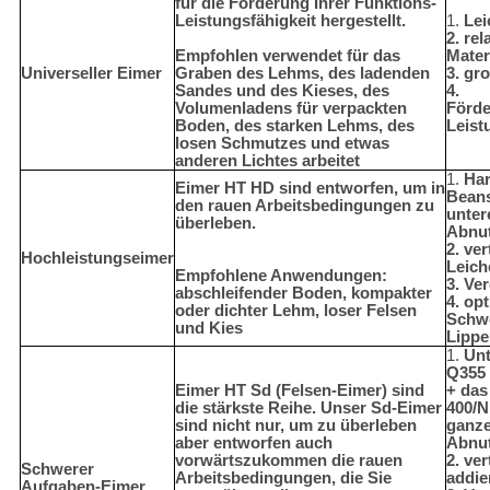
für die Förderung Ihrer Funktions-
Leistungsfähigkeit hergestellt.
1.
Lei
2. rel
Empfohlen verwendet für das
Mater
Universeller Eimer
Graben des Lehms, des ladenden
3. gr
Sandes und des Kieses, des
4.
Volumenladens für verpackten
Förde
Boden, des starken Lehms, des
Leist
losen Schmutzes und etwas
anderen Lichtes arbeitet
1.
Har
Eimer HT HD sind entworfen, um in
Bean
den rauen Arbeitsbedingungen zu
unter
überleben.
Abnut
2. ver
Hochleistungseimer
Leich
Empfohlene Anwendungen:
3. Ve
abschleifender Boden, kompakter
4. opt
oder dichter Lehm, loser Felsen
Schw
und Kies
Lippe
1.
Un
Q355 
Eimer HT Sd (Felsen-Eimer) sind
+ das
die stärkste Reihe. Unser Sd-Eimer
400/N
sind nicht nur, um zu überleben
ganz
aber entworfen auch
Abnut
vorwärtszukommen die rauen
2. ve
Schwerer
Arbeitsbedingungen, die Sie
addie
Aufgaben-Eimer