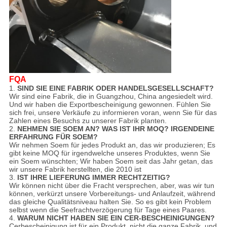
FQA
1.
SIND SIE EINE FABRIK ODER HANDELSGESELLSCHAFT?
Wir sind eine Fabrik, die in Guangzhou, China angesiedelt wird.
Und wir haben die Exportbescheinigung gewonnen. Fühlen Sie
sich frei, unsere Verkäufe zu informieren voran, wenn Sie für das
Zahlen eines Besuchs zu unserer Fabrik planten.
2.
NEHMEN SIE SOEM AN? WAS IST IHR MOQ? IRGENDEINE
ERFAHRUNG FÜR SOEM?
Wir nehmen Soem für jedes Produkt an, das wir produzieren; Es
gibt keine MOQ für irgendwelche unseres Produktes, wenn Sie
ein Soem wünschten; Wir haben Soem seit das Jahr getan, das
wir unsere Fabrik herstellten, die 2010 ist
3.
IST IHRE LIEFERUNG IMMER RECHTZEITIG?
Wir können nicht über die Fracht versprechen, aber, was wir tun
können, verkürzt unsere Vorbereitungs- und Anlaufzeit, während
das gleiche Qualitätsniveau halten Sie. So es gibt kein Problem
selbst wenn die Seefrachtverzögerung für Tage eines Paares.
4.
WARUM NICHT HABEN SIE EIN CER-BESCHEINIGUNGEN?
Cerbescheinigung ist für ein Produkt, nicht die ganze Fabrik, und