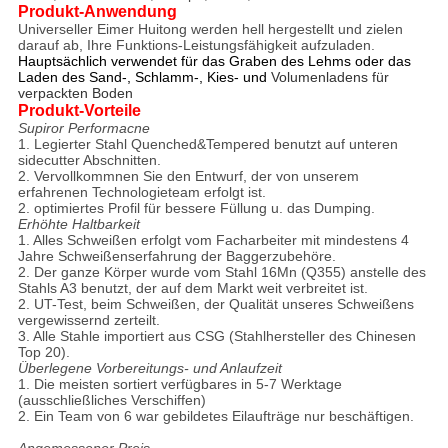
Produkt-Anwendung
Universeller Eimer Huitong werden hell hergestellt und zielen
darauf ab, Ihre Funktions-Leistungsfähigkeit aufzuladen.
Hauptsächlich verwendet für das Graben des Lehms oder das
Laden des Sand-, Schlamm-, Kies- und
Volumenladens für
verpackten Boden
Produkt-Vorteile
Supiror Performacne
1. Legierter Stahl Quenched&Tempered benutzt auf unteren
sidecutter Abschnitten.
2. Vervollkommnen Sie den Entwurf, der von unserem
erfahrenen Technologieteam erfolgt ist.
2. optimiertes Profil für bessere Füllung u. das Dumping.
Erhöhte Haltbarkeit
1. Alles Schweißen erfolgt vom Facharbeiter mit mindestens 4
Jahre Schweißenserfahrung der Baggerzubehöre.
2. Der ganze Körper wurde vom Stahl 16Mn (Q355) anstelle des
Stahls A3 benutzt, der auf dem Markt weit verbreitet ist.
2. UT-Test, beim Schweißen, der Qualität unseres Schweißens
vergewissernd zerteilt.
3. Alle Stahle importiert aus CSG (Stahlhersteller des Chinesen
Top 20).
Überlegene Vorbereitungs- und Anlaufzeit
1. Die meisten sortiert verfügbares in 5-7 Werktage
(ausschließliches Verschiffen)
2. Ein Team von 6 war gebildetes Eilaufträge nur beschäftigen.