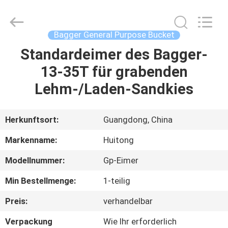
Guangzhou
Huitong
Machinery
Co.,
Ltd..
Bagger General Purpose Bucket
All
Rights
Reserved.
Standardeimer des Bagger-
ZU
13-35T für grabenden
HAUSE
Lehm-/Laden-Sandkies
PRODUKTE
Herkunftsort:
Guangdong, China
VR-
Markenname:
Huitong
SHOW
Modellnummer:
Gp-Eimer
Min Bestellmenge:
1-teilig
ÜBER
UNS
Preis:
verhandelbar
Verpackung
Wie Ihr erforderlich