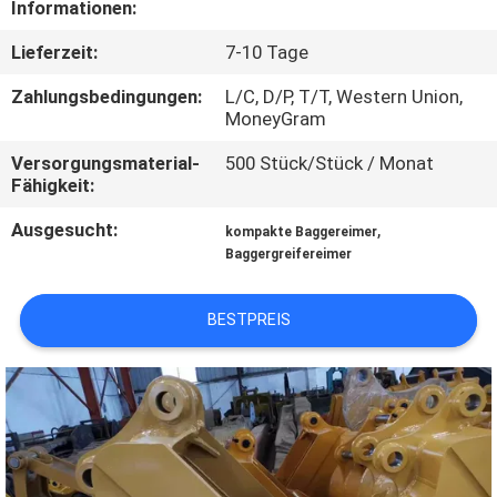
Informationen:
WERKSBESICHTIGUNG
Lieferzeit:
7-10 Tage
QUALITÄTSKONTROLLE
Zahlungsbedingungen:
L/C, D/P, T/T, Western Union,
MoneyGram
NEUIGKEITEN
Versorgungsmaterial-
500 Stück/Stück / Monat
Fähigkeit:
BITTE UM
Ausgesucht:
,
kompakte Baggereimer
Baggergreifereimer
EIN
ANGEBOT
BESTPREIS
SEITENVERZEICHNIS
DATENSCHUTZ-
BESTIMMUNGEN