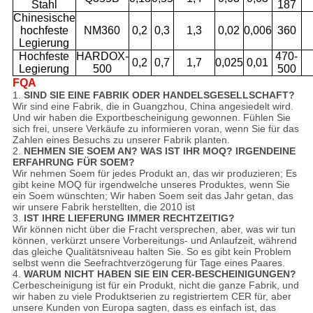
Stahl
187
Chinesische
hochfeste
NM360
0,2
0,3
1,3
0,02
0,006
360
Legierung
Hochfeste
HARDOX-
470-
0,2
0,7
1,7
0,025
0,01
Legierung
500
500
FQA
1.
SIND SIE EINE FABRIK ODER HANDELSGESELLSCHAFT?
Wir sind eine Fabrik, die in Guangzhou, China angesiedelt wird.
Und wir haben die Exportbescheinigung gewonnen. Fühlen Sie
sich frei, unsere Verkäufe zu informieren voran, wenn Sie für das
Zahlen eines Besuchs zu unserer Fabrik planten.
2.
NEHMEN SIE SOEM AN? WAS IST IHR MOQ? IRGENDEINE
ERFAHRUNG FÜR SOEM?
Wir nehmen Soem für jedes Produkt an, das wir produzieren; Es
gibt keine MOQ für irgendwelche unseres Produktes, wenn Sie
ein Soem wünschten; Wir haben Soem seit das Jahr getan, das
wir unsere Fabrik herstellten, die 2010 ist
3.
IST IHRE LIEFERUNG IMMER RECHTZEITIG?
Wir können nicht über die Fracht versprechen, aber, was wir tun
können, verkürzt unsere Vorbereitungs- und Anlaufzeit, während
das gleiche Qualitätsniveau halten Sie. So es gibt kein Problem
selbst wenn die Seefrachtverzögerung für Tage eines Paares.
4.
WARUM NICHT HABEN SIE EIN CER-BESCHEINIGUNGEN?
Cerbescheinigung ist für ein Produkt, nicht die ganze Fabrik, und
wir haben zu viele Produktserien zu registriertem CER für, aber
unsere Kunden von Europa sagten, dass es einfach ist, das