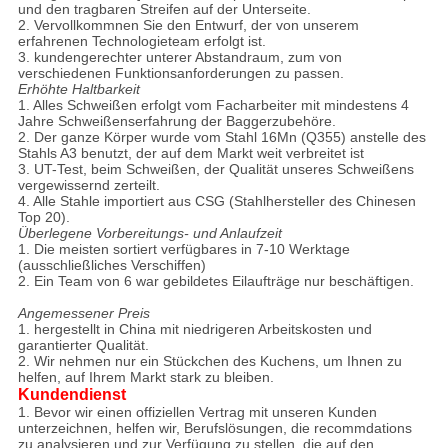
und den tragbaren Streifen auf der Unterseite.
2. Vervollkommnen Sie den Entwurf, der von unserem
erfahrenen Technologieteam erfolgt ist.
3. kundengerechter unterer Abstandraum, zum von
verschiedenen Funktionsanforderungen zu passen.
Erhöhte Haltbarkeit
1. Alles Schweißen erfolgt vom Facharbeiter mit mindestens 4
Jahre Schweißenserfahrung der Baggerzubehöre.
2. Der ganze Körper wurde vom Stahl 16Mn (Q355) anstelle des
Stahls A3 benutzt, der auf dem Markt weit verbreitet ist
3. UT-Test, beim Schweißen, der Qualität unseres Schweißens
vergewissernd zerteilt.
4. Alle Stahle importiert aus CSG (Stahlhersteller des Chinesen
Top 20).
Überlegene Vorbereitungs- und Anlaufzeit
1. Die meisten sortiert verfügbares in 7-10 Werktage
(ausschließliches Verschiffen)
2. Ein Team von 6 war gebildetes Eilaufträge nur beschäftigen.
Angemessener Preis
1. hergestellt in China mit niedrigeren Arbeitskosten und
garantierter Qualität.
2. Wir nehmen nur ein Stückchen des Kuchens, um Ihnen zu
helfen, auf Ihrem Markt stark zu bleiben.
Kundendienst
1. Bevor wir einen offiziellen Vertrag mit unseren Kunden
unterzeichnen, helfen wir, Berufslösungen, die recommdations
zu analysieren und zur Verfügung zu stellen, die auf den