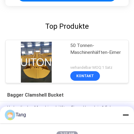
Top Produkte
50 Tonnen-
Maschinenhälften-Eimer
verhandelbar MOQ:1 Satz
KONTAKT
Bagger Clamshell Bucket
Hydraulischer Maschinenhälften-Eimer Hyundais 1.5cbm
Q355B für Bagger
Tang
PC160lc-Bagger Clamshell Bucket For, das Sand entladend
lädt