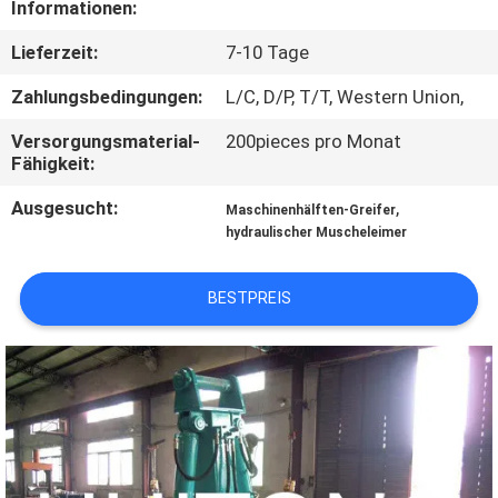
Informationen:
WERKSBESICHTIGUNG
Lieferzeit:
7-10 Tage
QUALITÄTSKONTROLLE
Zahlungsbedingungen:
L/C, D/P, T/T, Western Union,
Versorgungsmaterial-
200pieces pro Monat
NEUIGKEITEN
Fähigkeit:
Ausgesucht:
,
Maschinenhälften-Greifer
BITTE UM
hydraulischer Muscheleimer
EIN
ANGEBOT
BESTPREIS
SEITENVERZEICHNIS
DATENSCHUTZ-
BESTIMMUNGEN