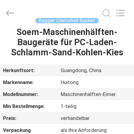
Guangzhou
Huitong
Machinery
Co.,
Ltd..
Bagger Clamshell Bucket
All
Rights
Reserved.
Soem-Maschinenhälften-
ZU
Baugeräte für PC-Laden-
HAUSE
Schlamm-Sand-Kohlen-Kies
PRODUKTE
Herkunftsort:
Guangdong, China
VR-
Markenname:
Huitong
SHOW
Modellnummer:
Maschinenhälften-Eimer
Min Bestellmenge:
1-teilig
ÜBER
UNS
Preis:
verhandelbar
Verpackung
als Ihre Anforderung