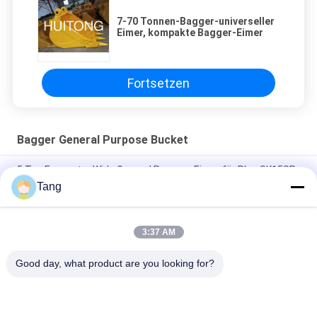
7-70 Tonnen-Bagger-universeller
Eimer, kompakte Bagger-Eimer
Fortsetzen
Bagger General Purpose Bucket
5 Ton Excavator Wide General Purpose Eimer für Plus SK15SR
EC950E CX500D DX65-9C
Tang
Bagger Earth Moving Bucket 4 Zoll-1 für Hyundai R50 - R300
3:37 AM
Kundengebundener universeller Eimer NM400 für 120 Ton
Excavator
Good day, what product are you looking for?
Beliebte Kategorien
Alle