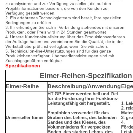
zu analysieren und zur Verfügung zu stellen, die auf den
Projektinformationen basieren, die von den Kunden zur
Verfügung gestellt werden.
2. Ein erfahrenes Technologieteam sind bereit, Ihre speziellen
Bedingungen zu erfüllen.
3. Ihr erkundigen Sie sich in Verbindung stehendes mit unseren
Produkten, oder Preis wird in 24 Stunden geantwortet
4. Unsere Kundenaktualisierung über das Produktionsverfahren
der Aufträge halten und vereinbaren Sie die Qualität, die in der
Werkstatt überprüft, ist verfügbar, wenn Sie wünschen.
5. Techinical on-line-Unterstützungen sind für das ganze
Produktleben verfügbar. Überseedienstleistungen sind mit
Zuschlagsgebühren verfügbar.
Spezifikationen
Eimer-Reihen-Spezifikation
Eimer-Reihe
Beschreibung/Anwendung
Eig
HT GP-Eimer werden hell und Ziel
für die Förderung Ihrer Funktions-
Leistungsfähigkeit hergestellt.
1.
Lei
2. rel
Empfohlen verwendet für das
Mater
Universeller Eimer
Graben des Lehms, des ladenden
3. gr
Sandes und des Kieses, des
4.
Volumenladens für verpackten
Förde
Boden, des starken Lehms, des
Leist