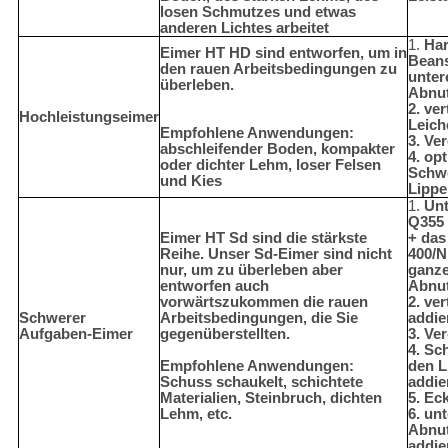
losen Schmutzes und etwas
anderen Lichtes arbeitet
1.
Har
Eimer HT HD sind entworfen, um in
Bean
den rauen Arbeitsbedingungen zu
unter
überleben.
Abnut
2. ver
Hochleistungseimer
Leich
Empfohlene Anwendungen:
3. Ve
abschleifender Boden, kompakter
4. opt
oder dichter Lehm, loser Felsen
Schw
und Kies
Lippe
1.
Un
Q355 
Eimer HT Sd sind die stärkste
+ das
Reihe. Unser Sd-Eimer sind nicht
400/N
nur, um zu überleben aber
ganz
entworfen auch
Abnut
vorwärtszukommen die rauen
2. ve
Schwerer
Arbeitsbedingungen, die Sie
addie
Aufgaben-Eimer
gegenüberstellten.
3. Ve
4. Sc
Empfohlene Anwendungen:
den L
Schuss schaukelt, schichtete
addie
Materialien, Steinbruch, dichten
5. Ec
Lehm, etc.
6. un
Abnut
addie