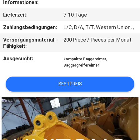
Informationen:
WERKSBESICHTIGUNG
Lieferzeit:
7-10 Tage
QUALITÄTSKONTROLLE
Zahlungsbedingungen:
L/C, D/A, T/T, Western Union, ,
Versorgungsmaterial-
200 Piece / Pieces per Monat
NEUIGKEITEN
Fähigkeit:
Ausgesucht:
,
kompakte Baggereimer
BITTE UM
Baggergreifereimer
EIN
ANGEBOT
BESTPREIS
SEITENVERZEICHNIS
DATENSCHUTZ-
BESTIMMUNGEN