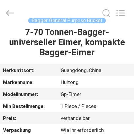
Guangzhou
Huitong
Machinery
Co.,
Ltd..
Bagger General Purpose Bucket
All
Rights
Reserved.
7-70 Tonnen-Bagger-
ZU
universeller Eimer, kompakte
HAUSE
Bagger-Eimer
PRODUKTE
Herkunftsort:
Guangdong, China
VR-
Markenname:
Huitong
SHOW
Modellnummer:
Gp-Eimer
Min Bestellmenge:
1 Piece / Pieces
ÜBER
UNS
Preis:
verhandelbar
Verpackung
Wie Ihr erforderlich