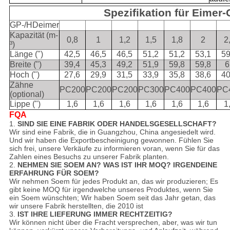
Spezifikation für Eimer
GP-/HDeimer
Kapazität (m-
0,8
1
1,2
1,5
1,8
2
2
³)
Länge (")
42,5
46,5
46,5
51,2
51,2
53,1
59
Breite (")
39,4
45,3
49,2
51,9
59,8
59,8
6
Hoch (")
27,6
29,9
31,5
33,9
35,8
38,6
40
Zähne
PC200
PC200
PC200
PC300
PC400
PC400
PC
(optional)
Lippe (")
1,6
1,6
1,6
1,6
1,6
1,6
1
FQA
1.
SIND SIE EINE FABRIK ODER HANDELSGESELLSCHAFT?
Wir sind eine Fabrik, die in Guangzhou, China angesiedelt wird.
Und wir haben die Exportbescheinigung gewonnen. Fühlen Sie
sich frei, unsere Verkäufe zu informieren voran, wenn Sie für das
Zahlen eines Besuchs zu unserer Fabrik planten.
2.
NEHMEN SIE SOEM AN? WAS IST IHR MOQ? IRGENDEINE
ERFAHRUNG FÜR SOEM?
Wir nehmen Soem für jedes Produkt an, das wir produzieren; Es
gibt keine MOQ für irgendwelche unseres Produktes, wenn Sie
ein Soem wünschten; Wir haben Soem seit das Jahr getan, das
wir unsere Fabrik herstellten, die 2010 ist
3.
IST IHRE LIEFERUNG IMMER RECHTZEITIG?
Wir können nicht über die Fracht versprechen, aber, was wir tun