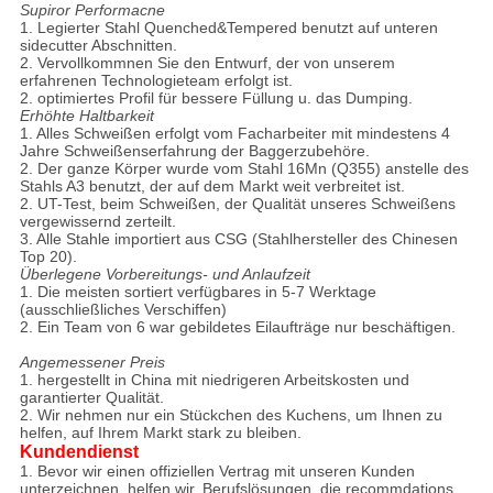
Supiror Performacne
1. Legierter Stahl Quenched&Tempered benutzt auf unteren
sidecutter Abschnitten.
2. Vervollkommnen Sie den Entwurf, der von unserem
erfahrenen Technologieteam erfolgt ist.
2. optimiertes Profil für bessere Füllung u. das Dumping.
Erhöhte Haltbarkeit
1. Alles Schweißen erfolgt vom Facharbeiter mit mindestens 4
Jahre Schweißenserfahrung der Baggerzubehöre.
2. Der ganze Körper wurde vom Stahl 16Mn (Q355) anstelle des
Stahls A3 benutzt, der auf dem Markt weit verbreitet ist.
2. UT-Test, beim Schweißen, der Qualität unseres Schweißens
vergewissernd zerteilt.
3. Alle Stahle importiert aus CSG (Stahlhersteller des Chinesen
Top 20).
Überlegene Vorbereitungs- und Anlaufzeit
1. Die meisten sortiert verfügbares in 5-7 Werktage
(ausschließliches Verschiffen)
2. Ein Team von 6 war gebildetes Eilaufträge nur beschäftigen.
Angemessener Preis
1. hergestellt in China mit niedrigeren Arbeitskosten und
garantierter Qualität.
2. Wir nehmen nur ein Stückchen des Kuchens, um Ihnen zu
helfen, auf Ihrem Markt stark zu bleiben.
Kundendienst
1. Bevor wir einen offiziellen Vertrag mit unseren Kunden
unterzeichnen, helfen wir, Berufslösungen, die recommdations