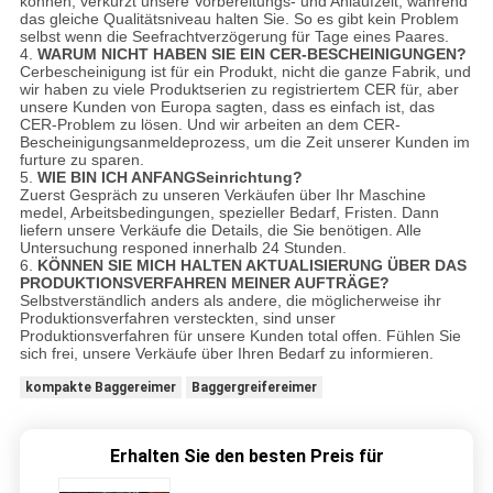
können, verkürzt unsere Vorbereitungs- und Anlaufzeit, während
das gleiche Qualitätsniveau halten Sie. So es gibt kein Problem
selbst wenn die Seefrachtverzögerung für Tage eines Paares.
4.
WARUM NICHT HABEN SIE EIN CER-BESCHEINIGUNGEN?
Cerbescheinigung ist für ein Produkt, nicht die ganze Fabrik, und
wir haben zu viele Produktserien zu registriertem CER für, aber
unsere Kunden von Europa sagten, dass es einfach ist, das
CER-Problem zu lösen. Und wir arbeiten an dem CER-
Bescheinigungsanmeldeprozess, um die Zeit unserer Kunden im
furture zu sparen.
5.
WIE BIN ICH ANFANGSeinrichtung?
Zuerst Gespräch zu unseren Verkäufen über Ihr Maschine
medel, Arbeitsbedingungen, spezieller Bedarf, Fristen. Dann
liefern unsere Verkäufe die Details, die Sie benötigen. Alle
Untersuchung responed innerhalb 24 Stunden.
6.
KÖNNEN SIE MICH HALTEN AKTUALISIERUNG ÜBER DAS
PRODUKTIONSVERFAHREN MEINER AUFTRÄGE?
Selbstverständlich anders als andere, die möglicherweise ihr
Produktionsverfahren versteckten, sind unser
Produktionsverfahren für unsere Kunden total offen. Fühlen Sie
sich frei, unsere Verkäufe über Ihren Bedarf zu informieren.
kompakte Baggereimer
Baggergreifereimer
Erhalten Sie den besten Preis für