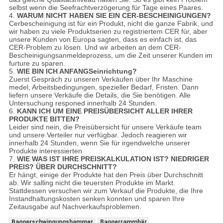
selbst wenn die Seefrachtverzögerung für Tage eines Paares.
4.
WARUM NICHT HABEN SIE EIN CER-BESCHEINIGUNGEN?
Cerbescheinigung ist für ein Produkt, nicht die ganze Fabrik, und
wir haben zu viele Produktserien zu registriertem CER für, aber
unsere Kunden von Europa sagten, dass es einfach ist, das
CER-Problem zu lösen. Und wir arbeiten an dem CER-
Bescheinigungsanmeldeprozess, um die Zeit unserer Kunden im
furture zu sparen.
5.
WIE BIN ICH ANFANGSeinrichtung?
Zuerst Gespräch zu unseren Verkäufen über Ihr Maschine
medel, Arbeitsbedingungen, spezieller Bedarf, Fristen. Dann
liefern unsere Verkäufe die Details, die Sie benötigen. Alle
Untersuchung responed innerhalb 24 Stunden.
6.
KANN ICH UM EINE PREISÜBERSICHT ALLER IHRER
PRODUKTE BITTEN?
Leider sind nein, die Preisübersicht für unsere Verkäufe team
und unsere Verteiler nur verfügbar. Jedoch reagieren wir
innerhalb 24 Stunden, wenn Sie für irgendwelche unserer
Produkte interessierten
7.
WIE WAS IST IHRE PREISKALKULATION IST? NIEDRIGER
PREIS? ÜBER DURCHSCHNITT?
Er hängt, einige der Produkte hat den Preis über Durchschnitt
ab. Wir salling nicht die teuersten Produkte im Markt.
Stattdessen versuchen wir zum Verkauf die Produkte, die Ihre
Instandhaltungskosten senken konnten und sparen Ihre
Zeitausgabe auf Nachverkaufsproblemen.
Baggerschwingungshammer
Baggerrammbär