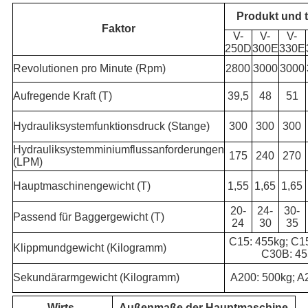
Produkt und 
Faktor
V-
V-
V-
250D
300E
330E
Revolutionen pro Minute (Rpm)
2800
3000
3000
Aufregende Kraft (T)
39,5
48
51
Hydrauliksystemfunktionsdruck (Stange)
300
300
300
Hydrauliksystemminiumflussanforderungen
175
240
270
(LPM)
Hauptmaschinengewicht (T)
1,55
1,65
1,65
20-
24-
30-
Passend für Baggergewicht (T)
24
30
35
C15: 455kg; C1
Klippmundgewicht (Kilogramm)
C30B: 45
Sekundärarmgewicht (Kilogramm)
A200: 500kg; A
Wirts-
Außenmaße der Hauptmaschine