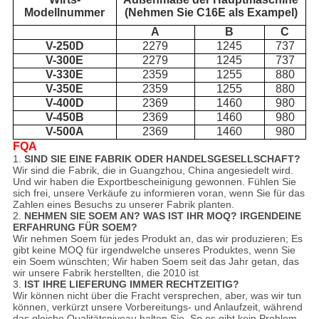
Modellnummer
(Nehmen Sie C16E als Exampel)
A
B
C
V-250D
2279
1245
737
V-300E
2279
1245
737
V-330E
2359
1255
880
V-350E
2359
1255
880
V-400D
2369
1460
980
V-450B
2369
1460
980
V-500A
2369
1460
980
FQA
1.
SIND SIE EINE FABRIK ODER HANDELSGESELLSCHAFT?
Wir sind die Fabrik, die in Guangzhou, China angesiedelt wird.
Und wir haben die Exportbescheinigung gewonnen. Fühlen Sie
sich frei, unsere Verkäufe zu informieren voran, wenn Sie für das
Zahlen eines Besuchs zu unserer Fabrik planten.
2.
NEHMEN SIE SOEM AN? WAS IST IHR MOQ? IRGENDEINE
ERFAHRUNG FÜR SOEM?
Wir nehmen Soem für jedes Produkt an, das wir produzieren; Es
gibt keine MOQ für irgendwelche unseres Produktes, wenn Sie
ein Soem wünschten; Wir haben Soem seit das Jahr getan, das
wir unsere Fabrik herstellten, die 2010 ist
3.
IST IHRE LIEFERUNG IMMER RECHTZEITIG?
Wir können nicht über die Fracht versprechen, aber, was wir tun
können, verkürzt unsere Vorbereitungs- und Anlaufzeit, während
das gleiche Qualitätsniveau halten Sie. So es gibt kein Problem