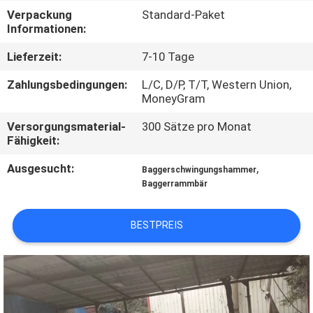
WERKSBESICHTIGUNG
Verpackung
Standard-Paket
Informationen:
QUALITÄTSKONTROLLE
Lieferzeit:
7-10 Tage
Zahlungsbedingungen:
L/C, D/P, T/T, Western Union,
NEUIGKEITEN
MoneyGram
Versorgungsmaterial-
300 Sätze pro Monat
BITTE UM
Fähigkeit:
EIN
Ausgesucht:
,
Baggerschwingungshammer
Baggerrammbär
ANGEBOT
BESTPREIS
SEITENVERZEICHNIS
DATENSCHUTZ-
BESTIMMUNGEN