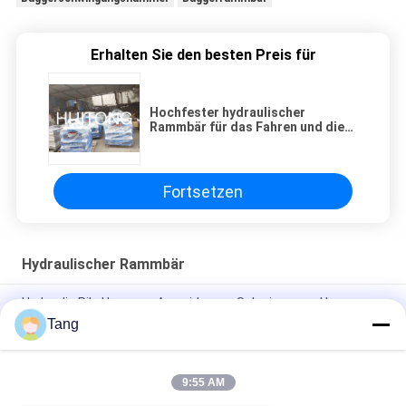
Erhalten Sie den besten Preis für
Hochfester hydraulischer
Rammbär für das Fahren und die
Extrahierung von verschiedenen
Form-Stapel
Fortsetzen
Hydraulischer Rammbär
Hydraulic Pile Hammer-Auswirkungs-Schwingungs-Hammer
des Bagger-20T
Tang
10m/min Bagger Vibration Pile Hammer für Volvo EC300
EC400
9:55 AM
Bagger Hydraulic Pile Hammer PCs PC330 für Bau