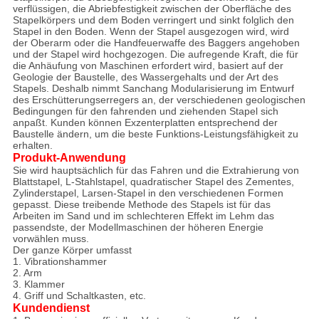
verflüssigen, die Abriebfestigkeit zwischen der Oberfläche des
Stapelkörpers und dem Boden verringert und sinkt folglich den
Stapel in den Boden. Wenn der Stapel ausgezogen wird, wird
der Oberarm oder die Handfeuerwaffe des Baggers angehoben
und der Stapel wird hochgezogen. Die aufregende Kraft, die für
die Anhäufung von Maschinen erfordert wird, basiert auf der
Geologie der Baustelle, des Wassergehalts und der Art des
Stapels. Deshalb nimmt Sanchang Modularisierung im Entwurf
des Erschütterungserregers an, der verschiedenen geologischen
Bedingungen für den fahrenden und ziehenden Stapel sich
anpaßt. Kunden können Exzenterplatten entsprechend der
Baustelle ändern, um die beste Funktions-Leistungsfähigkeit zu
erhalten.
Produkt-Anwendung
Sie wird hauptsächlich für das Fahren und die Extrahierung von
Blattstapel, L-Stahlstapel, quadratischer Stapel des Zementes,
Zylinderstapel, Larsen-Stapel in den verschiedenen Formen
gepasst. Diese treibende Methode des Stapels ist für das
Arbeiten im Sand und im schlechteren Effekt im Lehm das
passendste, der Modellmaschinen der höheren Energie
vorwählen muss.
Der ganze Körper umfasst
1. Vibrationshammer
2. Arm
3. Klammer
4. Griff und Schaltkasten, etc.
Kundendienst