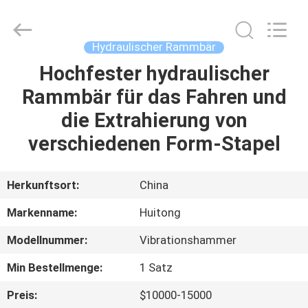
Guangzhou
Huitong
Machinery
Co.,
Ltd..
Hydraulischer Rammbär
All
Rights
Reserved.
Hochfester hydraulischer
ZU
Rammbär für das Fahren und
HAUSE
die Extrahierung von
PRODUKTE
verschiedenen Form-Stapel
VR-
Herkunftsort:
China
SHOW
Markenname:
Huitong
Modellnummer:
Vibrationshammer
ÜBER
Min Bestellmenge:
1 Satz
UNS
Preis:
$10000-15000