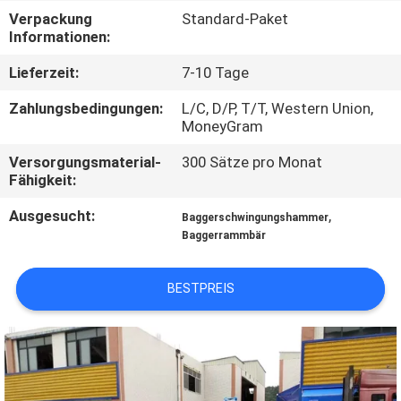
WERKSBESICHTIGUNG
Verpackung
Standard-Paket
Informationen:
QUALITÄTSKONTROLLE
Lieferzeit:
7-10 Tage
Zahlungsbedingungen:
L/C, D/P, T/T, Western Union,
NEUIGKEITEN
MoneyGram
Versorgungsmaterial-
300 Sätze pro Monat
BITTE UM
Fähigkeit:
EIN
Ausgesucht:
,
Baggerschwingungshammer
Baggerrammbär
ANGEBOT
BESTPREIS
SEITENVERZEICHNIS
DATENSCHUTZ-
BESTIMMUNGEN