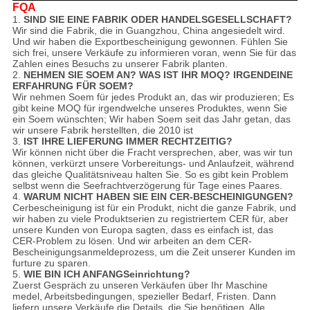
FQA
1.
SIND SIE EINE FABRIK ODER HANDELSGESELLSCHAFT?
Wir sind die Fabrik, die in Guangzhou, China angesiedelt wird.
Und wir haben die Exportbescheinigung gewonnen. Fühlen Sie
sich frei, unsere Verkäufe zu informieren voran, wenn Sie für das
Zahlen eines Besuchs zu unserer Fabrik planten.
2.
NEHMEN SIE SOEM AN? WAS IST IHR MOQ? IRGENDEINE
ERFAHRUNG FÜR SOEM?
Wir nehmen Soem für jedes Produkt an, das wir produzieren; Es
gibt keine MOQ für irgendwelche unseres Produktes, wenn Sie
ein Soem wünschten; Wir haben Soem seit das Jahr getan, das
wir unsere Fabrik herstellten, die 2010 ist
3.
IST IHRE LIEFERUNG IMMER RECHTZEITIG?
Wir können nicht über die Fracht versprechen, aber, was wir tun
können, verkürzt unsere Vorbereitungs- und Anlaufzeit, während
das gleiche Qualitätsniveau halten Sie. So es gibt kein Problem
selbst wenn die Seefrachtverzögerung für Tage eines Paares.
4.
WARUM NICHT HABEN SIE EIN CER-BESCHEINIGUNGEN?
Cerbescheinigung ist für ein Produkt, nicht die ganze Fabrik, und
wir haben zu viele Produktserien zu registriertem CER für, aber
unsere Kunden von Europa sagten, dass es einfach ist, das
CER-Problem zu lösen. Und wir arbeiten an dem CER-
Bescheinigungsanmeldeprozess, um die Zeit unserer Kunden im
furture zu sparen.
5.
WIE BIN ICH ANFANGSeinrichtung?
Zuerst Gespräch zu unseren Verkäufen über Ihr Maschine
medel, Arbeitsbedingungen, spezieller Bedarf, Fristen. Dann
liefern unsere Verkäufe die Details, die Sie benötigen. Alle