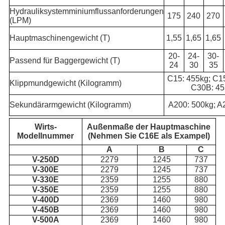
Hydrauliksystemminiumflussanforderungen
175
240
270
(LPM)
Hauptmaschinengewicht (T)
1,55
1,65
1,65
20-
24-
30-
Passend für Baggergewicht (T)
24
30
35
C15: 455kg; C1
Klippmundgewicht (Kilogramm)
C30B: 45
Sekundärarmgewicht (Kilogramm)
A200: 500kg; A
Wirts-
Außenmaße der Hauptmaschine
Modellnummer
(Nehmen Sie C16E als Exampel)
A
B
C
V-250D
2279
1245
737
V-300E
2279
1245
737
V-330E
2359
1255
880
V-350E
2359
1255
880
V-400D
2369
1460
980
V-450B
2369
1460
980
V-500A
2369
1460
980