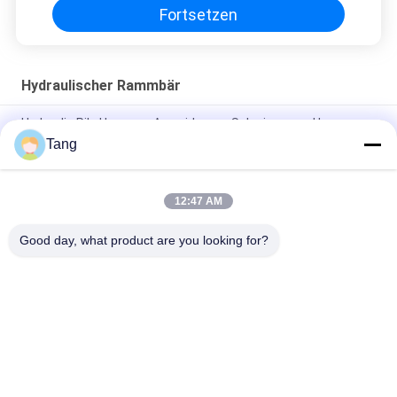
Fortsetzen
Hydraulischer Rammbär
Hydraulic Pile Hammer-Auswirkungs-Schwingungs-Hammer
des Bagger-20T
Tang
10m/min Bagger Vibration Pile Hammer für Volvo EC300
EC400
12:47 AM
Bagger Hydraulic Pile Hammer PCs PC330 für Bau
Good day, what product are you looking for?
Beliebte Kategorien
Alle
Bagger-Felsen-Eimer
Hochleistungsbaggereimer
Bagger-Skelett-
Boom Der 
Eimer
Baggerlangen 