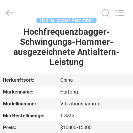
Guangzhou
Huitong
Machinery
Co.,
Ltd..
Hydraulischer Rammbär
All
Rights
Reserved.
Hochfrequenzbagger-
ZU
Schwingungs-Hammer-
HAUSE
ausgezeichnete Antialtern-
PRODUKTE
Leistung
VR-
Herkunftsort:
China
SHOW
Markenname:
Huitong
Modellnummer:
Vibrationshammer
ÜBER
Min Bestellmenge:
1 Satz
UNS
Preis:
$10000-15000