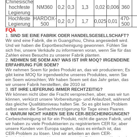
Chinesische
hochfeste
NM360
0,2
0,3
1,3
0,02
0,006
360
Legierung
Hochfeste
HARDOX-
470-
0,2
0,7
1,7
0,025
0,01
Legierung
500
500
FQA
1.
SIND SIE EINE FABRIK ODER HANDELSGESELLSCHAFT?
Wir sind eine Fabrik, die in Guangzhou, China angesiedelt wird.
Und wir haben die Exportbescheinigung gewonnen. Fühlen Sie
sich frei, unsere Verkäufe zu informieren voran, wenn Sie für das
Zahlen eines Besuchs zu unserer Fabrik planten.
2.
NEHMEN SIE SOEM AN? WAS IST IHR MOQ? IRGENDEINE
ERFAHRUNG FÜR SOEM?
Wir nehmen Soem für jedes Produkt an, das wir produzieren; Es
gibt keine MOQ für irgendwelche unseres Produktes, wenn Sie
ein Soem wünschten; Wir haben Soem seit das Jahr getan, das
wir unsere Fabrik herstellten, die 2010 ist
3.
IST IHRE LIEFERUNG IMMER RECHTZEITIG?
Wir können nicht über die Fracht versprechen, aber, was wir tun
können, verkürzt unsere Vorbereitungs- und Anlaufzeit, während
das gleiche Qualitätsniveau halten Sie. So es gibt kein Problem
selbst wenn die Seefrachtverzögerung für Tage eines Paares.
4.
WARUM NICHT HABEN SIE EIN CER-BESCHEINIGUNGEN?
Cerbescheinigung ist für ein Produkt, nicht die ganze Fabrik, und
wir haben zu viele Produktserien zu registriertem CER für, aber
unsere Kunden von Europa sagten, dass es einfach ist, das
CER-Problem zu lösen. Und wir arbeiten an dem CER-