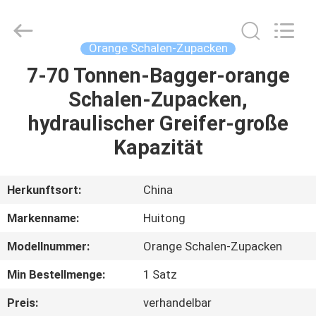
Guangzhou
Huitong
Machinery
Co.,
Ltd..
Orange Schalen-Zupacken
All
Rights
Reserved.
7-70 Tonnen-Bagger-orange
ZU
Schalen-Zupacken,
HAUSE
hydraulischer Greifer-große
PRODUKTE
Kapazität
VR-
Herkunftsort:
China
SHOW
Markenname:
Huitong
Modellnummer:
Orange Schalen-Zupacken
ÜBER
Min Bestellmenge:
1 Satz
UNS
Preis:
verhandelbar