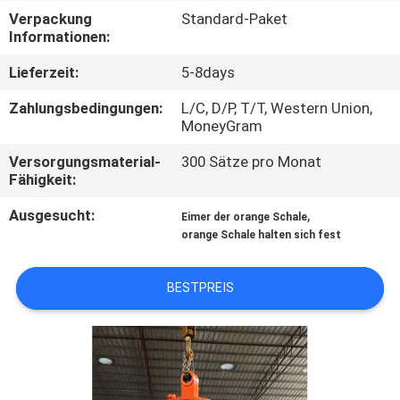
WERKSBESICHTIGUNG
Verpackung
Standard-Paket
Informationen:
QUALITÄTSKONTROLLE
Lieferzeit:
5-8days
Zahlungsbedingungen:
L/C, D/P, T/T, Western Union,
NEUIGKEITEN
MoneyGram
Versorgungsmaterial-
300 Sätze pro Monat
BITTE UM
Fähigkeit:
EIN
Ausgesucht:
,
Eimer der orange Schale
orange Schale halten sich fest
ANGEBOT
BESTPREIS
SEITENVERZEICHNIS
DATENSCHUTZ-
BESTIMMUNGEN