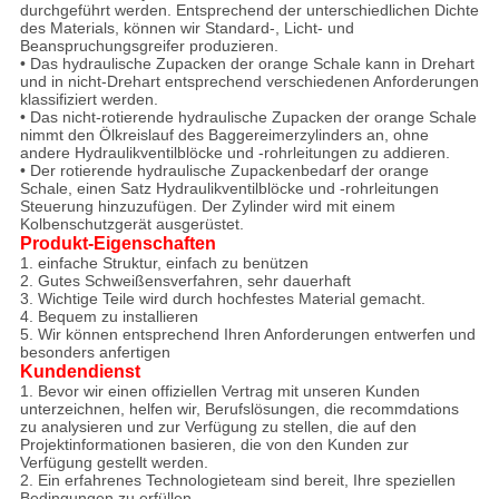
durchgeführt werden. Entsprechend der unterschiedlichen Dichte
des Materials, können wir Standard-, Licht- und
Beanspruchungsgreifer produzieren.
• Das hydraulische Zupacken der orange Schale kann in Drehart
und in nicht-Drehart entsprechend verschiedenen Anforderungen
klassifiziert werden.
• Das nicht-rotierende hydraulische Zupacken der orange Schale
nimmt den Ölkreislauf des Baggereimerzylinders an, ohne
andere Hydraulikventilblöcke und -rohrleitungen zu addieren.
• Der rotierende hydraulische Zupackenbedarf der orange
Schale, einen Satz Hydraulikventilblöcke und -rohrleitungen
Steuerung hinzuzufügen. Der Zylinder wird mit einem
Kolbenschutzgerät ausgerüstet.
Produkt-Eigenschaften
1. einfache Struktur, einfach zu benützen
2. Gutes Schweißensverfahren, sehr dauerhaft
3. Wichtige Teile wird durch hochfestes Material gemacht.
4. Bequem zu installieren
5. Wir können entsprechend Ihren Anforderungen entwerfen und
besonders anfertigen
Kundendienst
1. Bevor wir einen offiziellen Vertrag mit unseren Kunden
unterzeichnen, helfen wir, Berufslösungen, die recommdations
zu analysieren und zur Verfügung zu stellen, die auf den
Projektinformationen basieren, die von den Kunden zur
Verfügung gestellt werden.
2. Ein erfahrenes Technologieteam sind bereit, Ihre speziellen
Bedingungen zu erfüllen.