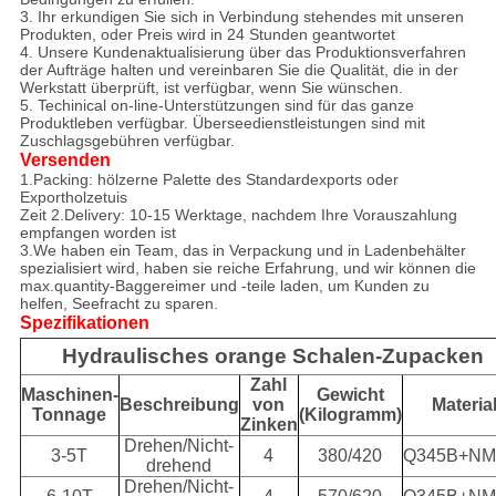
3. Ihr erkundigen Sie sich in Verbindung stehendes mit unseren
Produkten, oder Preis wird in 24 Stunden geantwortet
4. Unsere Kundenaktualisierung über das Produktionsverfahren
der Aufträge halten und vereinbaren Sie die Qualität, die in der
Werkstatt überprüft, ist verfügbar, wenn Sie wünschen.
5. Techinical on-line-Unterstützungen sind für das ganze
Produktleben verfügbar. Überseedienstleistungen sind mit
Zuschlagsgebühren verfügbar.
Versenden
1.Packing: hölzerne Palette des Standardexports oder
Exportholzetuis
Zeit 2.Delivery: 10-15 Werktage, nachdem Ihre Vorauszahlung
empfangen worden ist
3.We haben ein Team, das in Verpackung und in Ladenbehälter
spezialisiert wird, haben sie reiche Erfahrung, und wir können die
max.quantity-Baggereimer und -teile laden, um Kunden zu
helfen, Seefracht zu sparen.
Spezifikationen
Hydraulisches orange Schalen-Zupacken
Zahl
Maschinen-
Gewicht
Beschreibung
von
Materia
Tonnage
(Kilogramm)
Zinken
Drehen/Nicht-
3-5T
4
380/420
Q345B+NM
drehend
Drehen/Nicht-