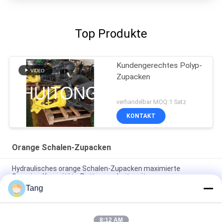
Top Produkte
Kundengerechtes Polyp-
Zupacken
verhandelbar MOQ:1 Satz
KONTAKT
Orange Schalen-Zupacken
Hydraulisches orange Schalen-Zupacken maximierte
Grapping-Kapazitäts-Rettungsarbeitszeit
Tang
NM360/400 Orange Peel Grab Für Doosan Volvo Sany 10 bis 90
Tonnen Bagger
8:12 AM