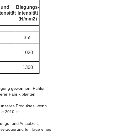
 und
Biegungs-
ensität
Intensität
(N/mm2)
355
1020
1300
inigung gewonnen. Fühlen
erer Fabrik planten.
 unseres Produktes, wenn
ie 2010 ist
ungs- und Anlaufzeit,
tverzögerung für Tage eines