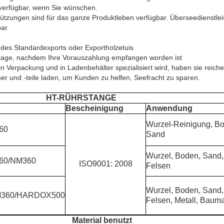
t verfügbar, wenn Sie wünschen.
stützungen sind für das ganze Produktleben verfügbar. Überseedienstlei
ar.
 des Standardexports oder Exportholzetuis
ktage, nachdem Ihre Vorauszahlung empfangen worden ist
n Verpackung und in Ladenbehälter spezialisiert wird, haben sie reich
er und -teile laden, um Kunden zu helfen, Seefracht zu sparen.
HT-RÜHRSTANGE
Bescheinigung
Anwendung
Wurzel-Reinigung, B
60
Sand
Wurzel, Boden, Sand,
60/NM360
ISO9001: 2008
Felsen
Wurzel, Boden, Sand,
M360/HARDOX500
Felsen, Metall, Bauma
Material benutzt