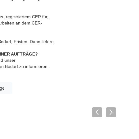
zu registriertem CER für,
 arbeiten an dem CER-
darf, Fristen. Dann liefern
EINER AUFTRÄGE?
nd unser
en Bedarf zu informieren.
nge