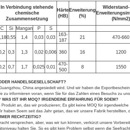
In Verbindung stehende
Widerstand-
Härte
Erweiterung
chemische
Erweiterungsint
(HB)
(%)
Zusammensetzung
(N/mm2)
C
Si
Mangan
P
S
163-
,18
0,55
1,4
0,03
0,03
21
470-660
187
0,2
0,3
1,3
0,02
0,006
360
16
1200
470-
0,2
0,7
1,7
0,025
0,01
8
1550
500
IK ODER HANDELSGESELLSCHAFT?
in Guangzhou, China angesiedelt wird. Und wir haben die Exportbesche
ufe zu informieren voran, wenn Sie für das Zahlen eines Besuchs zu uns
? WAS IST IHR MOQ? IRGENDEINE ERFAHRUNG FÜR SOEM?
Produkt an, das wir produzieren; Es gibt keine MOQ für irgendwelche
 haben Soem seit das Jahr getan, das wir unsere Fabrik herstellten, d
IMMER RECHTZEITIG?
racht versprechen, aber, was wir tun können, verkürzt unsere Vorbereit
tsniveau halten Sie. So es gibt kein Problem selbst wenn die Seefrach