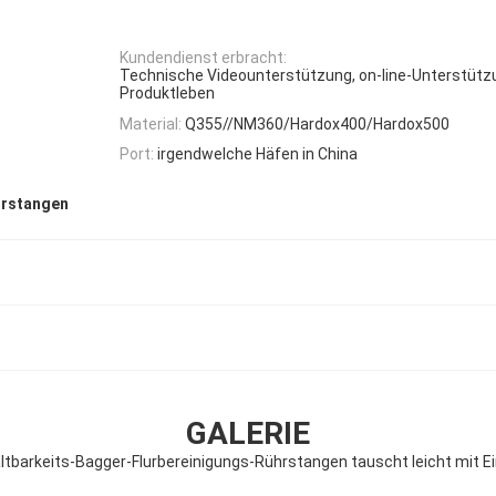
Kundendienst erbracht:
Technische Videounterstützung, on-line-Unterstütz
Produktleben
Material:
Q355//NM360/Hardox400/Hardox500
Port:
irgendwelche Häfen in China
hrstangen
GALERIE
ltbarkeits-Bagger-Flurbereinigungs-Rührstangen tauscht leicht mit E