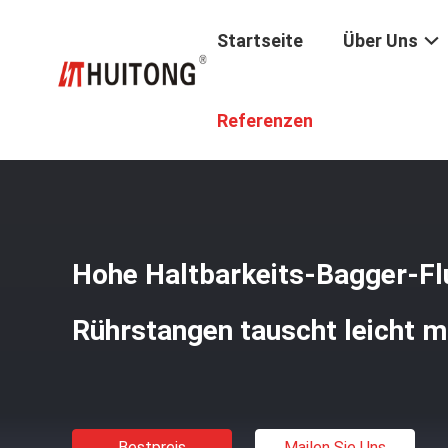
Startseite
Über Uns
Startseite
/
Produkte
/
Bagger-Bürsten-Rührstange
/
Ho
Referenzen
Hohe Haltbarkeits-Bagger-Fl
Rührstangen tauscht leicht m
Bestpreis
Mailen Sie Uns