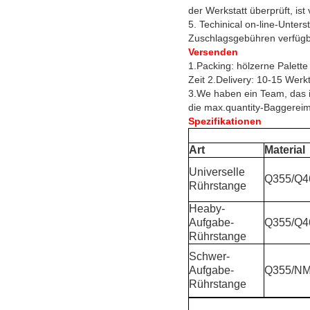
der Werkstatt überprüft, is
5. Techinical on-line-Unter
Zuschlagsgebühren verfügb
Versenden
1.Packing: hölzerne Palette
Zeit 2.Delivery: 10-15 Wer
3.We haben ein Team, das i
die max.quantity-Baggereim
Spezifikationen
Art
Material
Universelle
Q355/Q4
Rührstange
Heaby-
Aufgabe-
Q355/Q4
Rührstange
Schwer-
Aufgabe-
Q355/N
Rührstange