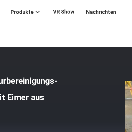
VR Show
Produkte
Nachrichten
he Haltbarkeits-Bagger-Flurbereinigungs-Rührstangen Tauscht Leich
urbereinigungs-
it Eimer aus