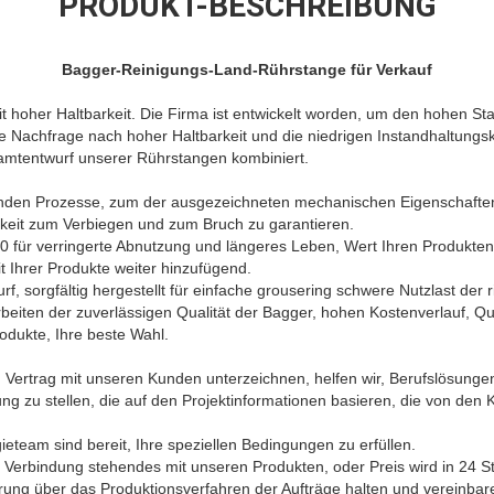
PRODUKT-BESCHREIBUNG
Bagger-Reinigungs-Land-Rührstange für Verkauf
t hoher Haltbarkeit. Die Firma ist entwickelt worden, um den hohen S
e Nachfrage nach hoher Haltbarkeit und die niedrigen Instandhaltungsk
mtentwurf unserer Rührstangen kombiniert.
rnden Prozesse, zum der ausgezeichneten mechanischen Eigenschaften
gkeit zum Verbiegen und zum Bruch zu garantieren.
 für verringerte Abnutzung und längeres Leben, Wert Ihren Produkten
 Ihrer Produkte weiter hinzufügend.
rf, sorgfältig hergestellt für einfache grousering schwere Nutzlast der r
rbeiten der zuverlässigen Qualität der Bagger, hohen Kostenverlauf, Qu
odukte, Ihre beste Wahl.
len Vertrag mit unseren Kunden unterzeichnen, helfen wir, Berufslösung
ng zu stellen, die auf den Projektinformationen basieren, die von den
ieteam sind bereit, Ihre speziellen Bedingungen zu erfüllen.
in Verbindung stehendes mit unseren Produkten, oder Preis wird in 24 
ung über das Produktionsverfahren der Aufträge halten und vereinbaren 