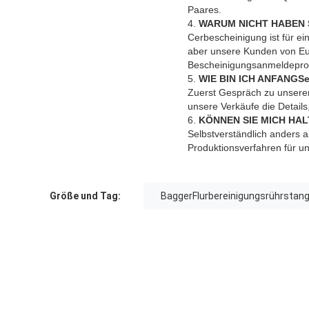
Paares.
4.
WARUM NICHT HABEN 
Cerbescheinigung ist für ei
aber unsere Kunden von Eur
Bescheinigungsanmeldeproze
5.
WIE BIN ICH ANFANGSe
Zuerst Gespräch zu unseren
unsere Verkäufe die Details
6.
KÖNNEN SIE MICH HA
Selbstverständlich anders a
Produktionsverfahren für un
Größe und Tag:
BaggerFlurbereinigungsrührstan