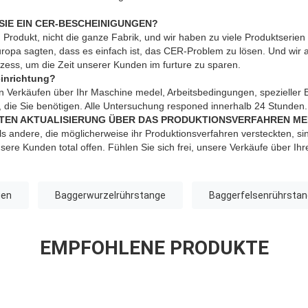
SIE EIN CER-BESCHEINIGUNGEN?
n Produkt, nicht die ganze Fabrik, und wir haben zu viele Produktserien 
opa sagten, dass es einfach ist, das CER-Problem zu lösen. Und wir
ss, um die Zeit unserer Kunden im furture zu sparen.
inrichtung?
 Verkäufen über Ihr Maschine medel, Arbeitsbedingungen, spezieller Be
, die Sie benötigen. Alle Untersuchung responed innerhalb 24 Stunden.
LTEN AKTUALISIERUNG ÜBER DAS PRODUKTIONSVERFAHREN M
ls andere, die möglicherweise ihr Produktionsverfahren versteckten, si
sere Kunden total offen. Fühlen Sie sich frei, unsere Verkäufe über Ihr
gen
Baggerwurzelrührstange
Baggerfelsenrührsta
EMPFOHLENE PRODUKTE