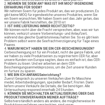
2.
NEHMEN SIE SOEM AN? WAS IST IHR MOQ? IRGENDEINE
ERFAHRUNG FÜR SOEM?
Wir nehmen Soem für jedes Produkt an, das wir produzieren; Es
gibt keine MOQ für irgendwelche unseres Produktes, wenn Sie
ein Soem wünschten; Wir haben Soem seit das Jahr getan, das
wir unsere Fabrik herstellten, die 2010 ist
3.
IST IHRE LIEFERUNG IMMER RECHTZEITIG?
Wir können nicht über die Fracht versprechen, aber, was wir tun
können, verkürzt unsere Vorbereitungs- und Anlaufzeit,
während das gleiche Qualitätsniveau halten Sie. So es gibt kein
Problem selbst wenn die Seefrachtverzögerung für Tage eines
Paares.
4.
WARUM NICHT HABEN SIE EIN CER-BESCHEINIGUNGEN?
Cerbescheinigung ist für ein Produkt, nicht die ganze Fabrik, und
wir haben zu viele Produktserien zu registriertem CER für, aber
unsere Kunden von Europa sagten, dass es einfach ist, das CER-
Problem zu lösen. Und wir arbeiten an dem CER-
Bescheinigungsanmeldeprozess, um die Zeit unserer Kunden
im furture zu sparen.
5.
WIE BIN ICH ANFANGSeinrichtung?
Zuerst Gespräch zu unseren Verkäufen über Ihr Maschine
medel, Arbeitsbedingungen, spezieller Bedarf, Fristen. Dann
liefern unsere Verkäufe die Details, die Sie benötigen. Alle
Untersuchung responed innerhalb 24 Stunden.
6.
KÖNNEN SIE MICH HALTEN AKTUALISIERUNG ÜBER DAS
PRODUKTIONSVERFAHREN MEINER AUFTRÄGE?
Selbstverständlich anders als andere, die möglicherweise ihr
Produktionsverfahren versteckten, sind unser