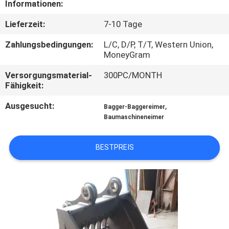
Informationen:
WERKSBESICHTIGUNG
Lieferzeit:
7-10 Tage
QUALITÄTSKONTROLLE
Zahlungsbedingungen:
L/C, D/P, T/T, Western Union,
MoneyGram
NEUIGKEITEN
Versorgungsmaterial-
300PC/MONTH
Fähigkeit:
BITTE UM
Ausgesucht:
,
Bagger-Baggereimer
Baumaschineneimer
EIN
ANGEBOT
BESTPREIS
SEITENVERZEICHNIS
DATENSCHUTZ-
BESTIMMUNGEN