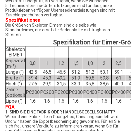
Werkstatt überprüft, ist verfügbar, wenn Sie wünschen.
5. Techinical on-line-Unterstützungen sind für das ganze
Produktleben verfügbar. Überseedienstleistungen sind mit
Zuschlagsgebühren verfügbar.
Spezifikationen
Die Größe von Skeleton Eimern sind die selbe wie
Standardeimer, nur ersetzte Bodenplatte mit tragbaren
Streifen.
Spezifikation für Eimer-Gr
Skeleton
EIMER
Kapazität
0,8
1
1,2
1,5
1,8
2
2,5
(m-³)
Länge (")
42,5
46,5
46,5
51,2
51,2
53,1
59,1
Breite (")
39,4
45,3
49,2
51,9
59,8
59,8
61
6
Hoch (")
27,6
29,9
31,5
33,9
35,8
38,6
40,9
4
Zähne
PC200
PC200
PC200
PC300
PC400
PC400
PC400
P
(optional)
Lippe (")
1,6
1,6
1,6
1,6
1,6
1,6
1,6
FQA
1.
SIND SIE EINE FABRIK ODER HANDELSGESELLSCHAFT?
Wir sind eine Fabrik, die in Guangzhou, China angesiedelt wird.
Und wir haben die Exportbescheinigung gewonnen. Fühlen Sie
sich frei, unsere Verkäufe zu informieren voran, wenn Sie für
das Zahlen eines Besuchs zu unserer Fabrik planten.