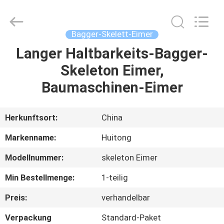
Guangzhou
Huitong
Machinery
Co.,
Ltd..
Bagger-Skelett-Eimer
All
Rights
Reserved.
Langer Haltbarkeits-Bagger-
ZU
Skeleton Eimer,
HAUSE
Baumaschinen-Eimer
PRODUKTE
Herkunftsort:
China
VR-
Markenname:
Huitong
SHOW
Modellnummer:
skeleton Eimer
Min Bestellmenge:
1-teilig
ÜBER
UNS
Preis:
verhandelbar
Verpackung
Standard-Paket