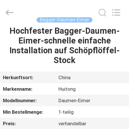
Guangzhou
Huitong
Machinery
Co.,
Ltd..
Bagger-Daumen-Eimer
All
Rights
Reserved.
Hochfester Bagger-Daumen-
ZU
Eimer-schnelle einfache
HAUSE
Installation auf Schöpflöffel-
PRODUKTE
Stock
VR-
Herkunftsort:
China
SHOW
Markenname:
Huitong
Modellnummer:
Daumen-Eimer
ÜBER
Min Bestellmenge:
1-teilig
UNS
Preis:
verhandelbar