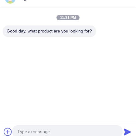
1 bis 100 Ton Hydraulic Thumb Bucket For PC30-7E ZE700E
SY330C SK20SR-3
11:31 PM
Mechanische Kapazität Bagger-Thumb Grab Buckets 15cbm
Good day, what product are you looking for?
Beliebte Kategorien
Alle
Bagger-Felsen-Eimer
Hochleistungsbaggereimer
Bagger-Skelett-
Boom Der 
Eimer
Baggerlangen 
Strecke
Ausgrabungsmaschine 
Bagger General 
Flachmaschine
Purpose Bucket
Bagger-Mit Einem 
Bagger-Neigungs-
Graben Umgebender 
Eimer
Eimer
Fordern Sie ein Angebot