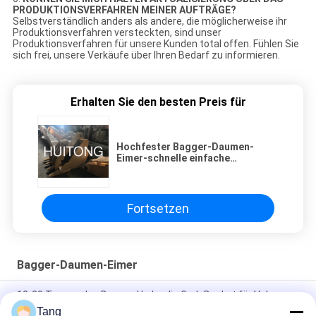
PRODUKTIONSVERFAHREN MEINER AUFTRÄGE?
Selbstverständlich anders als andere, die möglicherweise ihr
Produktionsverfahren versteckten, sind unser
Produktionsverfahren für unsere Kunden total offen. Fühlen Sie
sich frei, unsere Verkäufe über Ihren Bedarf zu informieren.
Erhalten Sie den besten Preis für
Hochfester Bagger-Daumen-
Eimer-schnelle einfache
Installation auf Schöpflöffel-
Stock
Fortsetzen
Bagger-Daumen-Eimer
10-20 Tonnen des Bagger-Hydraulic Grab Bucket für Volvo
EC120 EC160
Tang