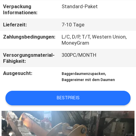
WERKSBESICHTIGUNG
Verpackung
Standard-Paket
Informationen:
QUALITÄTSKONTROLLE
Lieferzeit:
7-10 Tage
Zahlungsbedingungen:
L/C, D/P, T/T, Western Union,
NEUIGKEITEN
MoneyGram
Versorgungsmaterial-
300PC/MONTH
BITTE UM
Fähigkeit:
EIN
Ausgesucht:
,
Baggerdaumenzupacken
Baggereimer mit dem Daumen
ANGEBOT
BESTPREIS
SEITENVERZEICHNIS
DATENSCHUTZ-
BESTIMMUNGEN