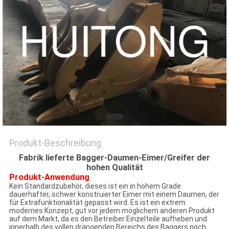
Produkt-Beschreibung
Fabrik lieferte Bagger-Daumen-Eimer/Greifer der
hohen Qualität
Produkt-Anwendung
Kein Standardzubehör, dieses ist ein in hohem Grade
dauerhafter, schwer konstruierter Eimer mit einem Daumen, der
für Extrafunktionalität gepasst wird. Es ist ein extrem
modernes Konzept, gut vor jedem möglichem anderen Produkt
auf dem Markt, da es den Betreiber Einzelteile aufheben und
innerhalb des vollen drängenden Bereichs des Baggers noch