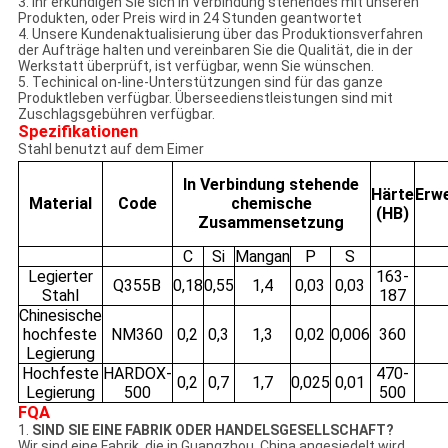
3. Ihr erkundigen Sie sich in Verbindung stehendes mit unseren
Produkten, oder Preis wird in 24 Stunden geantwortet
4. Unsere Kundenaktualisierung über das Produktionsverfahren
der Aufträge halten und vereinbaren Sie die Qualität, die in der
Werkstatt überprüft, ist verfügbar, wenn Sie wünschen.
5. Techinical on-line-Unterstützungen sind für das ganze
Produktleben verfügbar. Überseedienstleistungen sind mit
Zuschlagsgebühren verfügbar.
Spezifikationen
Stahl benutzt auf dem Eimer
In Verbindung stehende
Härte
Erw
Material
Code
chemische
(HB)
Zusammensetzung
C
Si
Mangan
P
S
Legierter
163-
Q355B
0,18
0,55
1,4
0,03
0,03
Stahl
187
Chinesische
hochfeste
NM360
0,2
0,3
1,3
0,02
0,006
360
Legierung
Hochfeste
HARDOX-
470-
0,2
0,7
1,7
0,025
0,01
Legierung
500
500
FQA
1.
SIND SIE EINE FABRIK ODER HANDELSGESELLSCHAFT?
Wir sind eine Fabrik, die in Guangzhou, China angesiedelt wird.