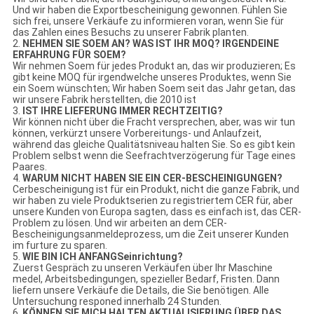
Und wir haben die Exportbescheinigung gewonnen. Fühlen Sie
sich frei, unsere Verkäufe zu informieren voran, wenn Sie für
das Zahlen eines Besuchs zu unserer Fabrik planten.
2.
NEHMEN SIE SOEM AN? WAS IST IHR MOQ? IRGENDEINE
ERFAHRUNG FÜR SOEM?
Wir nehmen Soem für jedes Produkt an, das wir produzieren; Es
gibt keine MOQ für irgendwelche unseres Produktes, wenn Sie
ein Soem wünschten; Wir haben Soem seit das Jahr getan, das
wir unsere Fabrik herstellten, die 2010 ist
3.
IST IHRE LIEFERUNG IMMER RECHTZEITIG?
Wir können nicht über die Fracht versprechen, aber, was wir tun
können, verkürzt unsere Vorbereitungs- und Anlaufzeit,
während das gleiche Qualitätsniveau halten Sie. So es gibt kein
Problem selbst wenn die Seefrachtverzögerung für Tage eines
Paares.
4.
WARUM NICHT HABEN SIE EIN CER-BESCHEINIGUNGEN?
Cerbescheinigung ist für ein Produkt, nicht die ganze Fabrik, und
wir haben zu viele Produktserien zu registriertem CER für, aber
unsere Kunden von Europa sagten, dass es einfach ist, das CER-
Problem zu lösen. Und wir arbeiten an dem CER-
Bescheinigungsanmeldeprozess, um die Zeit unserer Kunden
im furture zu sparen.
5.
WIE BIN ICH ANFANGSeinrichtung?
Zuerst Gespräch zu unseren Verkäufen über Ihr Maschine
medel, Arbeitsbedingungen, spezieller Bedarf, Fristen. Dann
liefern unsere Verkäufe die Details, die Sie benötigen. Alle
Untersuchung responed innerhalb 24 Stunden.
6.
KÖNNEN SIE MICH HALTEN AKTUALISIERUNG ÜBER DAS