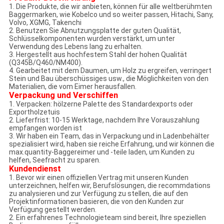
1. Die Produkte, die wir anbieten, können für alle weltberühmten
Baggermarken, wie Kobelco und so weiter passen, Hitachi, Sany,
Volvo, XGMG, Takenchi
2. Benutzen Sie Abnutzungsplatte der guten Qualität,
Schlüsselkomponenten wurden verstärkt, um unter
Verwendung des Lebens lang zu erhalten.
3. Hergestellt aus hochfestem Stahl der hohen Qualität
(Q345B/Q460/NM400).
4. Gearbeitet mit dem Daumen, um Holz zu ergreifen, verringert
Stein und Bau überschüssiges usw., die Möglichkeiten von den
Materialien, die vom Eimer herausfallen.
Verpackung und Verschiffen
1. Verpacken: hölzerne Palette des Standardexports oder
Exportholzetuis
2. Lieferfrist: 10-15 Werktage, nachdem Ihre Vorauszahlung
empfangen worden ist
3. Wir haben ein Team, das in Verpackung und in Ladenbehälter
spezialisiert wird, haben sie reiche Erfahrung, und wir können die
max.quantity-Baggereimer und -teile laden, um Kunden zu
helfen, Seefracht zu sparen.
Kundendienst
1. Bevor wir einen offiziellen Vertrag mit unseren Kunden
unterzeichnen, helfen wir, Berufslösungen, die recommdations
zu analysieren und zur Verfügung zu stellen, die auf den
Projektinformationen basieren, die von den Kunden zur
Verfügung gestellt werden.
2. Ein erfahrenes Technologieteam sind bereit, Ihre speziellen