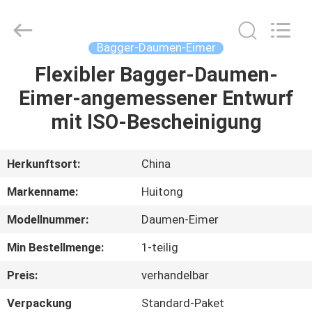
Guangzhou
Huitong
Machinery
Co.,
Ltd..
Bagger-Daumen-Eimer
All
Rights
Reserved.
Flexibler Bagger-Daumen-
ZU
Eimer-angemessener Entwurf
HAUSE
mit ISO-Bescheinigung
PRODUKTE
Herkunftsort:
China
VR-
Markenname:
Huitong
SHOW
Modellnummer:
Daumen-Eimer
Min Bestellmenge:
1-teilig
ÜBER
UNS
Preis:
verhandelbar
Verpackung
Standard-Paket