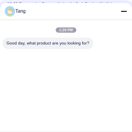
10-20 Tonnen des Bagger-Hydraulic Grab Bucket für Volvo
EC120 EC160
Tang
1 bis 100 Ton Hydraulic Thumb Bucket For PC30-7E ZE700E
SY330C SK20SR-3
1:20 PM
Mechanische Kapazität Bagger-Thumb Grab Buckets 15cbm
Good day, what product are you looking for?
Beliebte Kategorien
Alle
Bagger-Felsen-Eimer
Hochleistungsbaggereimer
Bagger-Skelett-
Boom Der 
Eimer
Baggerlangen 
Strecke
Ausgrabungsmaschine 
Bagger General 
Flachmaschine
Purpose Bucket
Bagger-Mit Einem 
Bagger-Neigungs-
Graben Umgebender 
Eimer