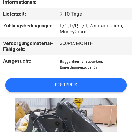
Informationen:
WERKSBESICHTIGUNG
Lieferzeit:
7-10 Tage
QUALITÄTSKONTROLLE
Zahlungsbedingungen:
L/C, D/P, T/T, Western Union,
MoneyGram
NEUIGKEITEN
Versorgungsmaterial-
300PC/MONTH
Fähigkeit:
BITTE UM
Ausgesucht:
,
Baggerdaumenzupacken
Eimerdaumenzubehör
EIN
ANGEBOT
BESTPREIS
SEITENVERZEICHNIS
DATENSCHUTZ-
BESTIMMUNGEN