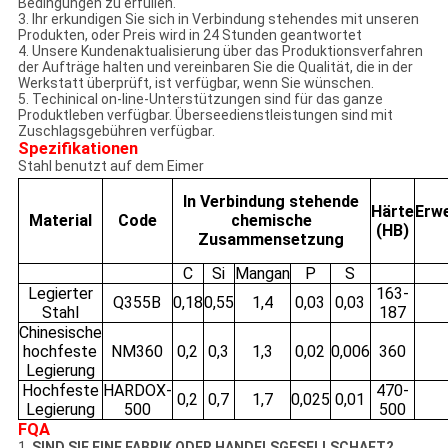
Bedingungen zu erfüllen.
3. Ihr erkundigen Sie sich in Verbindung stehendes mit unseren
Produkten, oder Preis wird in 24 Stunden geantwortet
4. Unsere Kundenaktualisierung über das Produktionsverfahren
der Aufträge halten und vereinbaren Sie die Qualität, die in der
Werkstatt überprüft, ist verfügbar, wenn Sie wünschen.
5. Techinical on-line-Unterstützungen sind für das ganze
Produktleben verfügbar. Überseedienstleistungen sind mit
Zuschlagsgebühren verfügbar.
Spezifikationen
Stahl benutzt auf dem Eimer
In Verbindung stehende
Härte
Erw
Material
Code
chemische
(HB)
Zusammensetzung
C
Si
Mangan
P
S
Legierter
163-
Q355B
0,18
0,55
1,4
0,03
0,03
Stahl
187
Chinesische
hochfeste
NM360
0,2
0,3
1,3
0,02
0,006
360
Legierung
Hochfeste
HARDOX-
470-
0,2
0,7
1,7
0,025
0,01
Legierung
500
500
FQA
1.
SIND SIE EINE FABRIK ODER HANDELSGESELLSCHAFT?