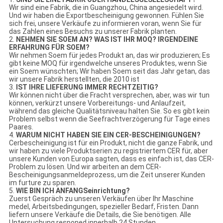
Wir sind eine Fabrik, die in Guangzhou, China angesiedelt wird.
Und wir haben die Exportbescheinigung gewonnen. Fühlen Sie
sich frei, unsere Verkäufe zu informieren voran, wenn Sie für
das Zahlen eines Besuchs zu unserer Fabrik planten.
2.
NEHMEN SIE SOEM AN? WAS IST IHR MOQ? IRGENDEINE
ERFAHRUNG FÜR SOEM?
Wir nehmen Soem für jedes Produkt an, das wir produzieren; Es
gibt keine MOQ für irgendwelche unseres Produktes, wenn Sie
ein Soem wünschten; Wir haben Soem seit das Jahr getan, das
wir unsere Fabrik herstellten, die 2010 ist
3.
IST IHRE LIEFERUNG IMMER RECHTZEITIG?
Wir können nicht über die Fracht versprechen, aber, was wir tun
können, verkürzt unsere Vorbereitungs- und Anlaufzeit,
während das gleiche Qualitätsniveau halten Sie. So es gibt kein
Problem selbst wenn die Seefrachtverzögerung für Tage eines
Paares.
4.
WARUM NICHT HABEN SIE EIN CER-BESCHEINIGUNGEN?
Cerbescheinigung ist für ein Produkt, nicht die ganze Fabrik, und
wir haben zu viele Produktserien zu registriertem CER für, aber
unsere Kunden von Europa sagten, dass es einfach ist, das CER-
Problem zu lösen. Und wir arbeiten an dem CER-
Bescheinigungsanmeldeprozess, um die Zeit unserer Kunden
im furture zu sparen.
5.
WIE BIN ICH ANFANGSeinrichtung?
Zuerst Gespräch zu unseren Verkäufen über Ihr Maschine
medel, Arbeitsbedingungen, spezieller Bedarf, Fristen. Dann
liefern unsere Verkäufe die Details, die Sie benötigen. Alle
Untersuchung responed innerhalb 24 Stunden.