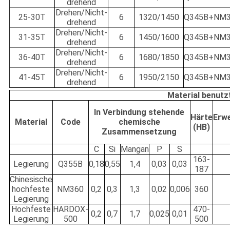
drehend
Drehen/Nicht-
25-30T
6
1320/1450
Q345B+NM3
drehend
Drehen/Nicht-
31-35T
6
1450/1600
Q345B+NM3
drehend
Drehen/Nicht-
36-40T
6
1680/1850
Q345B+NM3
drehend
Drehen/Nicht-
41-45T
6
1950/2150
Q345B+NM3
drehend
Material benutz
In Verbindung stehende
Härte
Erw
Material
Code
chemische
(HB)
Zusammensetzung
C
Si
Mangan
P
S
163-
Legierung
Q355B
0,18
0,55
1,4
0,03
0,03
187
Chinesische
hochfeste
NM360
0,2
0,3
1,3
0,02
0,006
360
Legierung
Hochfeste
HARDOX-
470-
0,2
0,7
1,7
0,025
0,01
Legierung
500
500