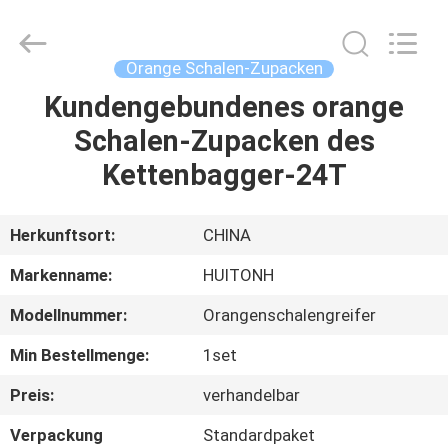
Guangzhou
Huitong
Machinery
Co.,
Ltd..
Orange Schalen-Zupacken
All
Rights
Reserved.
Kundengebundenes orange
ZU
Schalen-Zupacken des
HAUSE
Kettenbagger-24T
PRODUKTE
Herkunftsort:
CHINA
VR-
Markenname:
HUITONH
SHOW
Modellnummer:
Orangenschalengreifer
Min Bestellmenge:
1set
ÜBER
UNS
Preis:
verhandelbar
Verpackung
Standardpaket