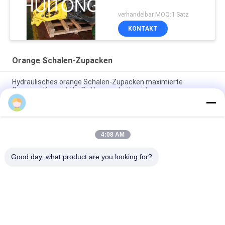
verhandelbar MOQ:1 Satz
KONTAKT
Orange Schalen-Zupacken
Hydraulisches orange Schalen-Zupacken maximierte
Grapping-Kapazitäts-Rettungsarbeitszeit
NM360/400 Orange Peel Grab Für Doosan Volvo Sany 10 bis 90
Tonnen Bagger
4:08 AM
Fertigen Sie Zupacken der orange Schalen-NM360 für die
Behandlung des überschüssigen Stahls besonders an
Good day, what product are you looking for?
Beliebte Kategorien
Alle
Bagger-Felsen-Eimer
Hochleistungsbaggereimer