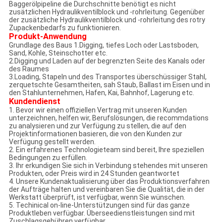
Baggerölpipeline die Durchschnitte benötigt es nicht
zusätzlichen Hydraulikventilblock und -rohrleitung. Gegenüber
der zusätzliche Hydraulikventilblock und -rohrleitung des rotry
Zupackenbedarfs zu funktionieren.
Produkt-Anwendung
Grundlage des Baus 1.Digging, tiefes Loch oder Lastsboden,
Sand, Kohle, Steinschotter etc.
2.Digging und Laden auf der begrenzten Seite des Kanals oder
des Raumes
3.Loading, Stapeln und des Transportes überschüssiger Stahl,
zerquetschte Gesamtheiten, sah Staub, Ballast im Eisen und in
den Stahlunternehmen, Hafen, Kai, Bahnhof, Lagerung etc.
Kundendienst
1. Bevor wir einen offiziellen Vertrag mit unseren Kunden
unterzeichnen, helfen wir, Berufslösungen, die recommdations
zu analysieren und zur Verfügung zu stellen, die auf den
Projektinformationen basieren, die von den Kunden zur
Verfügung gestellt werden.
2. Ein erfahrenes Technologieteam sind bereit, Ihre speziellen
Bedingungen zu erfüllen.
3. Ihr erkundigen Sie sich in Verbindung stehendes mit unseren
Produkten, oder Preis wird in 24 Stunden geantwortet
4. Unsere Kundenaktualisierung über das Produktionsverfahren
der Aufträge halten und vereinbaren Sie die Qualität, die in der
Werkstatt überprüft, ist verfügbar, wenn Sie wünschen.
5. Techinical on-line-Unterstützungen sind für das ganze
Produktleben verfügbar. Überseedienstleistungen sind mit
Zuschlagsgebühren verfügbar.