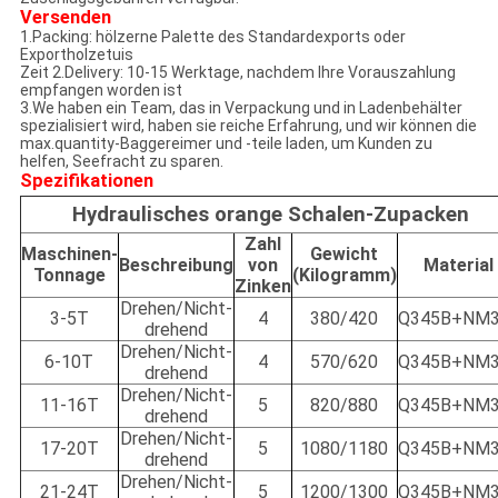
Versenden
1.Packing: hölzerne Palette des Standardexports oder
Exportholzetuis
Zeit 2.Delivery: 10-15 Werktage, nachdem Ihre Vorauszahlung
empfangen worden ist
3.We haben ein Team, das in Verpackung und in Ladenbehälter
spezialisiert wird, haben sie reiche Erfahrung, und wir können die
max.quantity-Baggereimer und -teile laden, um Kunden zu
helfen, Seefracht zu sparen.
Spezifikationen
Hydraulisches orange Schalen-Zupacken
Zahl
Maschinen-
Gewicht
Beschreibung
von
Material
Tonnage
(Kilogramm)
Zinken
Drehen/Nicht-
3-5T
4
380/420
Q345B+NM3
drehend
Drehen/Nicht-
6-10T
4
570/620
Q345B+NM3
drehend
Drehen/Nicht-
11-16T
5
820/880
Q345B+NM3
drehend
Drehen/Nicht-
17-20T
5
1080/1180
Q345B+NM3
drehend
Drehen/Nicht-
21-24T
5
1200/1300
Q345B+NM3