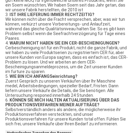
gibt keine MOQ für irgendwelche unseres Produktes, wenn Sie
ein Soem wünschten; Wir haben Soem seit das Jahr getan, das
wir unsere Fabrik herstellten, die 2010 ist
3.
IST IHRE LIEFERUNG IMMER RECHTZEITIG?
Wir können nicht über die Fracht versprechen, aber, was wir tun
können, verkürzt unsere Vorbereitungs- und Anlaufzeit,
während das gleiche Qualitätsniveau halten Sie. So es gibt kein
Problem selbst wenn die Seefrachtverzögerung für Tage eines
Paares.
4.
WARUM NICHT HABEN SIE EIN CER-BESCHEINIGUNGEN?
Cerbescheinigung ist für ein Produkt, nicht die ganze Fabrik, und
wir haben zu viele Produktserien zu registriertem CER für, aber
unsere Kunden von Europa sagten, dass es einfach ist, das CER-
Problem zu lösen. Und wir arbeiten an dem CER-
Bescheinigungsanmeldeprozess, um die Zeit unserer Kunden
im furture zu sparen.
5.
WIE BIN ICH ANFANGSeinrichtung?
Zuerst Gespräch zu unseren Verkäufen über Ihr Maschine
medel, Arbeitsbedingungen, spezieller Bedarf, Fristen. Dann
liefern unsere Verkäufe die Details, die Sie benötigen. Alle
Untersuchung responed innerhalb 24 Stunden.
6.
KÖNNEN SIE MICH HALTEN AKTUALISIERUNG ÜBER DAS
PRODUKTIONSVERFAHREN MEINER AUFTRÄGE?
Selbstverständlich anders als andere, die möglicherweise ihr
Produktionsverfahren versteckten, sind unser
Produktionsverfahren für unsere Kunden total offen. Fühlen Sie
sich frei, unsere Verkäufe über Ihren Bedarf zu informieren.
Hydraulisches Zupacken des Baggers