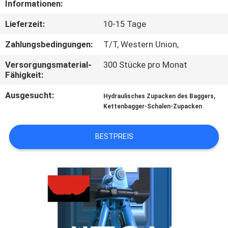
Informationen:
WERKSBESICHTIGUNG
Lieferzeit:
10-15 Tage
QUALITÄTSKONTROLLE
Zahlungsbedingungen:
T/T, Western Union,
Versorgungsmaterial-
300 Stücke pro Monat
NEUIGKEITEN
Fähigkeit:
Ausgesucht:
,
Hydraulisches Zupacken des Baggers
BITTE UM
Kettenbagger-Schalen-Zupacken
EIN
ANGEBOT
BESTPREIS
SEITENVERZEICHNIS
DATENSCHUTZ-
BESTIMMUNGEN