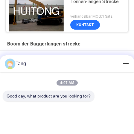
Tonnen-langen Strecke
verhandelbar MOQ:1 Satz
KONTAKT
Boom der Baggerlangen strecke
Bagger-Booms Arm Withs Sany-langer Strecke Hydrozylinder
Tang
Schöpflöffel-lange Strecke verlängerte 10 Ton Excavator
Boom Arm
4:07 AM
Bagger Booms For HD450 HD550 HD820 der langen Strecke
HD785
Good day, what product are you looking for?
Beliebte Kategorien
Alle
Bagger-Felsen-Eimer
Hochleistungsbaggereimer