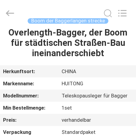
Guangzhou
Huitong
Machinery
Co.,
Ltd..
Boom der Baggerlangen strecke
All
Rights
Reserved.
Overlength-Bagger, der Boom
ZU
für städtischen Straßen-Bau
HAUSE
ineinanderschiebt
PRODUKTE
Herkunftsort:
CHINA
VR-
Markenname:
HUITONG
SHOW
Modellnummer:
Teleskopausleger für Bagger
Min Bestellmenge:
1set
ÜBER
UNS
Preis:
verhandelbar
Verpackung
Standardpaket