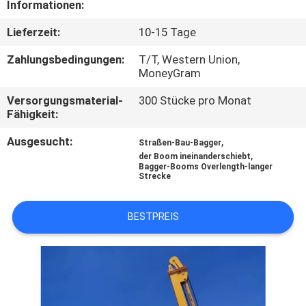
Informationen:
WERKSBESICHTIGUNG
Lieferzeit:
10-15 Tage
QUALITÄTSKONTROLLE
Zahlungsbedingungen:
T/T, Western Union,
MoneyGram
NEUIGKEITEN
Versorgungsmaterial-
300 Stücke pro Monat
Fähigkeit:
BITTE UM
Ausgesucht:
,
Straßen-Bau-Bagger
,
der Boom ineinanderschiebt
EIN
Bagger-Booms Overlength-langer
Strecke
ANGEBOT
BESTPREIS
SEITENVERZEICHNIS
DATENSCHUTZ-
BESTIMMUNGEN