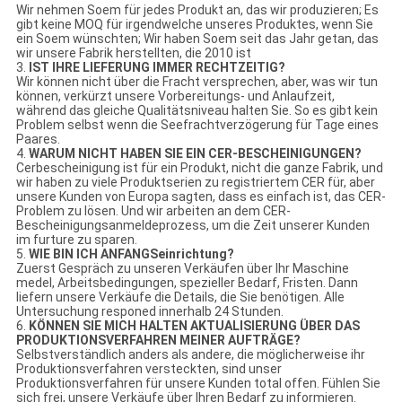
Wir nehmen Soem für jedes Produkt an, das wir produzieren; Es
gibt keine MOQ für irgendwelche unseres Produktes, wenn Sie
ein Soem wünschten; Wir haben Soem seit das Jahr getan, das
wir unsere Fabrik herstellten, die 2010 ist
3.
IST IHRE LIEFERUNG IMMER RECHTZEITIG?
Wir können nicht über die Fracht versprechen, aber, was wir tun
können, verkürzt unsere Vorbereitungs- und Anlaufzeit,
während das gleiche Qualitätsniveau halten Sie. So es gibt kein
Problem selbst wenn die Seefrachtverzögerung für Tage eines
Paares.
4.
WARUM NICHT HABEN SIE EIN CER-BESCHEINIGUNGEN?
Cerbescheinigung ist für ein Produkt, nicht die ganze Fabrik, und
wir haben zu viele Produktserien zu registriertem CER für, aber
unsere Kunden von Europa sagten, dass es einfach ist, das CER-
Problem zu lösen. Und wir arbeiten an dem CER-
Bescheinigungsanmeldeprozess, um die Zeit unserer Kunden
im furture zu sparen.
5.
WIE BIN ICH ANFANGSeinrichtung?
Zuerst Gespräch zu unseren Verkäufen über Ihr Maschine
medel, Arbeitsbedingungen, spezieller Bedarf, Fristen. Dann
liefern unsere Verkäufe die Details, die Sie benötigen. Alle
Untersuchung responed innerhalb 24 Stunden.
6.
KÖNNEN SIE MICH HALTEN AKTUALISIERUNG ÜBER DAS
PRODUKTIONSVERFAHREN MEINER AUFTRÄGE?
Selbstverständlich anders als andere, die möglicherweise ihr
Produktionsverfahren versteckten, sind unser
Produktionsverfahren für unsere Kunden total offen. Fühlen Sie
sich frei, unsere Verkäufe über Ihren Bedarf zu informieren.