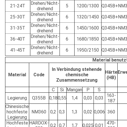
Drehen/Nicht-
21-24T
5
1200/1300
Q345B+NM3
drehend
Drehen/Nicht-
25-30T
6
1320/1450
Q345B+NM3
drehend
Drehen/Nicht-
31-35T
6
1450/1600
Q345B+NM3
drehend
Drehen/Nicht-
36-40T
6
1680/1850
Q345B+NM3
drehend
Drehen/Nicht-
41-45T
6
1950/2150
Q345B+NM3
drehend
Material benutz
In Verbindung stehende
Härte
Erw
Material
Code
chemische
(HB)
Zusammensetzung
C
Si
Mangan
P
S
163-
Legierung
Q355B
0,18
0,55
1,4
0,03
0,03
187
Chinesische
hochfeste
NM360
0,2
0,3
1,3
0,02
0,006
360
Legierung
Hochfeste
HARDOX-
470-
0,2
0,7
1,7
0,025
0,01