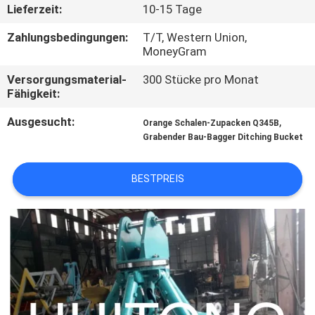
WERKSBESICHTIGUNG
Lieferzeit:
10-15 Tage
Zahlungsbedingungen:
T/T, Western Union,
QUALITÄTSKONTROLLE
MoneyGram
Versorgungsmaterial-
300 Stücke pro Monat
Fähigkeit:
NEUIGKEITEN
Ausgesucht:
,
Orange Schalen-Zupacken Q345B
Grabender Bau-Bagger Ditching Bucket
BITTE UM
EIN
BESTPREIS
ANGEBOT
SEITENVERZEICHNIS
DATENSCHUTZ-
BESTIMMUNGEN