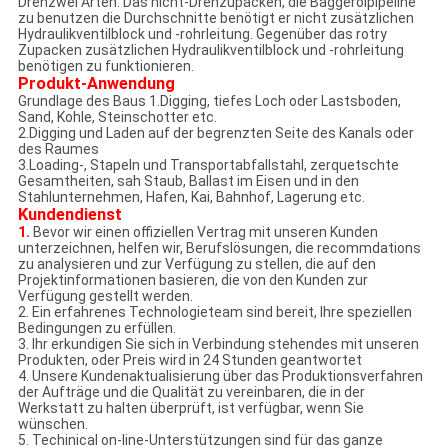
Drehzwei Arten. Das nicht-Drehzupacken, die Baggerölpipeline
zu benutzen die Durchschnitte benötigt er nicht zusätzlichen
Hydraulikventilblock und -rohrleitung. Gegenüber das rotry
Zupacken zusätzlichen Hydraulikventilblock und -rohrleitung
benötigen zu funktionieren.
Produkt-Anwendung
Grundlage des Baus 1.Digging, tiefes Loch oder Lastsboden,
Sand, Kohle, Steinschotter etc.
2.Digging und Laden auf der begrenzten Seite des Kanals oder
des Raumes
3.Loading-, Stapeln und Transportabfallstahl, zerquetschte
Gesamtheiten, sah Staub, Ballast im Eisen und in den
Stahlunternehmen, Hafen, Kai, Bahnhof, Lagerung etc.
Kundendienst
1.
Bevor wir einen offiziellen Vertrag mit unseren Kunden
unterzeichnen, helfen wir, Berufslösungen, die recommdations
zu analysieren und zur Verfügung zu stellen, die auf den
Projektinformationen basieren, die von den Kunden zur
Verfügung gestellt werden.
2. Ein erfahrenes Technologieteam sind bereit, Ihre speziellen
Bedingungen zu erfüllen.
3. Ihr erkundigen Sie sich in Verbindung stehendes mit unseren
Produkten, oder Preis wird in 24 Stunden geantwortet
4. Unsere Kundenaktualisierung über das Produktionsverfahren
der Aufträge und die Qualität zu vereinbaren, die in der
Werkstatt zu halten überprüft, ist verfügbar, wenn Sie
wünschen.
5. Techinical on-line-Unterstützungen sind für das ganze