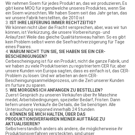
Wir nehmen Soem für jedes Produkt an, das wir produzieren; Es
gibt keine MOQ für irgendwelche unseres Produktes, wenn Sie
ein Soem wünschten; Wir haben Soem seit das Jahr getan, das
wir unsere Fabrik herstellten, die 2010 ist
3.
IST IHRE LIEFERUNG IMMER RECHTZEITIG?
Wir können nicht über die Fracht versprechen, aber, was wir tun
können, ist Verkürzung, die unsere Vorbereitungs- und
Anlaufzeit Weile das gleiche Qualitätsniveau halten. So es gibt
kein Problem selbst wenn die Seefrachtverzögerung für Tage
eines Paares.
4.
WARUM NICHT TUN SIE, SIE HABEN SIE EIN CER-
BESCHEINIGUNGEN?
Cerbescheinigung ist für ein Produkt, nicht die ganze Fabrik, und
wir haben zu viele Produktserien zu registriertem CER für, aber
unsere Kunden von Europa sagten, dass es einfach ist, das CER-
Problem zu lösen. Und wir arbeiten an dem CER-
Bescheinigungsanmeldeprozess, um die Zeit unserer Kunden
im furture zu sparen.
5.
WIE MORGENS ICH ANFANGEN ZU BESTELLEN?
Zuerst Gespräch zu unseren Verkäufen über Ihr Maschine
medel, Arbeitsbedingungen, spezieller Bedarf, Fristen. Dann
liefern unsere Verkäufe die Details, die Sie benötigen. Alle
Untersuchung responed innerhalb 24 Stunden.
6.
KÖNNEN SIE MICH HALTEN, ÜBER DAS
PRODUKTIONSVERFAHREN MEINER AUFTRÄGE ZU
AKTUALISIEREN?
Selbstverständlich anders als andere, die möglicherweise ihr
Produktionsverfahren versteckten, sind unser