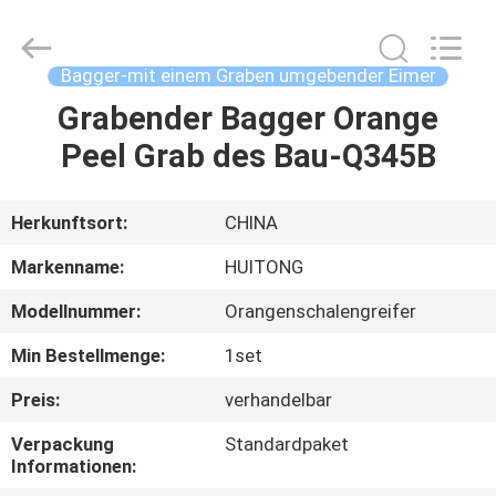
Guangzhou
Huitong
Machinery
Co.,
Ltd..
Bagger-mit einem Graben umgebender Eimer
All
Rights
Reserved.
Grabender Bagger Orange
ZU
Peel Grab des Bau-Q345B
HAUSE
PRODUKTE
Herkunftsort:
CHINA
Markenname:
HUITONG
VR-
Modellnummer:
Orangenschalengreifer
SHOW
Min Bestellmenge:
1set
ÜBER
Preis:
verhandelbar
UNS
Verpackung
Standardpaket
Informationen: