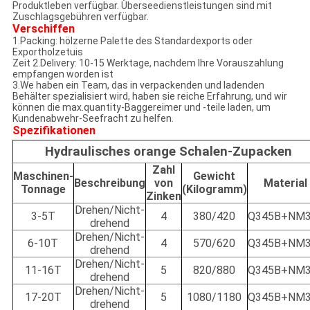
Produktleben verfügbar. Überseedienstleistungen sind mit
Zuschlagsgebühren verfügbar.
Verschiffen
1.Packing: hölzerne Palette des Standardexports oder
Exportholzetuis
Zeit 2.Delivery: 10-15 Werktage, nachdem Ihre Vorauszahlung
empfangen worden ist
3.We haben ein Team, das in verpackenden und ladenden
Behälter spezialisiert wird, haben sie reiche Erfahrung, und wir
können die max.quantity-Baggereimer und -teile laden, um
Kundenabwehr-Seefracht zu helfen.
Spezifikationen
Hydraulisches orange Schalen-Zupacken
Zahl
Maschinen-
Gewicht
Beschreibung
von
Material
Tonnage
(Kilogramm)
Zinken
Drehen/Nicht-
3-5T
4
380/420
Q345B+NM3
drehend
Drehen/Nicht-
6-10T
4
570/620
Q345B+NM3
drehend
Drehen/Nicht-
11-16T
5
820/880
Q345B+NM3
drehend
Drehen/Nicht-
17-20T
5
1080/1180
Q345B+NM3
drehend