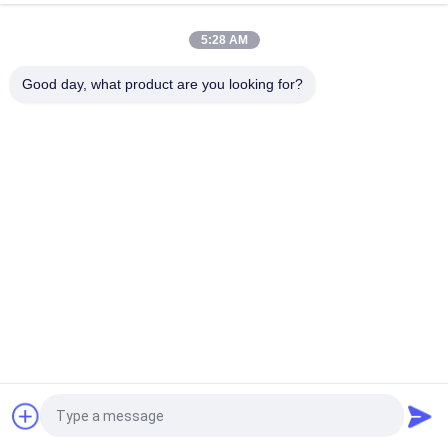
Ditching Bucket Cleaning-Eimer für Bagger Parts From China
5:28 AM
Schlamm-Eimer 16t Digger Ditch Cleaning Buckets des
Bagger-1800mm
Good day, what product are you looking for?
Beliebte Kategorien
Alle
Bagger-Felsen-Eimer
Hochleistungsbaggereimer
Bagger-Skelett-
Boom Der 
Eimer
Baggerlangen 
Strecke
Ausgrabungsmaschine 
Bagger General 
Flachmaschine
Purpose Bucket
Bagger-Mit Einem 
Bagger-Neigungs-
Graben Umgebender 
Eimer
Eimer
Fordern Sie ein Angebot