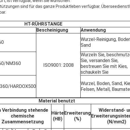
üft, ist verfügbar, wenn Sie wünschen.
rstützungen sind für das ganze Produktleben verfügbar. Überseedienst
ar.
HT-RÜHRSTANGE
Bescheinigung
Anwendung
Wurzel-Reinigung, Boden
60
Sand
Wurzeln Sie, beschmutz
Sie, versanden Sie,
60/NM360
ISO9001: 2008
bestreuen Sie mit Kies,
schaukeln Sie
Wurzel, Boden, Sand, Kie
360/HARDOX500
Felsen, Metall, Baumater
Material benutzt
n Verbindung stehende
Widerstand- u
Härte
Erweiterung
chemische
Erweiterungsinte
(HB)
(%)
Zusammensetzung
(N/mm2)