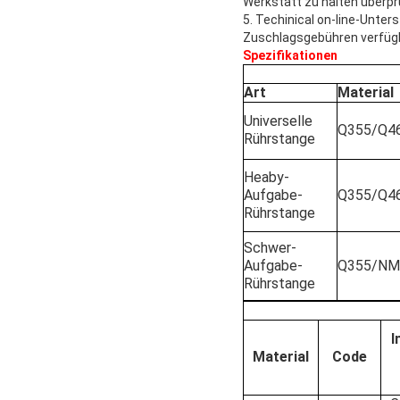
Werkstatt zu halten überpr
5. Techinical on-line-Unte
Zuschlagsgebühren verfügb
Spezifikationen
Art
Material
Universelle
Q355/Q4
Rührstange
Heaby-
Aufgabe-
Q355/Q4
Rührstange
Schwer-
Aufgabe-
Q355/NM
Rührstange
I
Material
Code