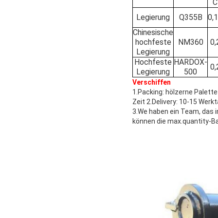
C
Legierung
Q355B
0,
Chinesische
hochfeste
NM360
0,
Legierung
Hochfeste
HARDOX-
0,
Legierung
500
Verschiffen
1.Packing: hölzerne Palett
Zeit 2.Delivery: 10-15 Wer
3.We haben ein Team, das in
können die max.quantity-Ba