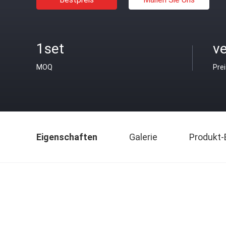
1set
v
MOQ
Pre
Eigenschaften
Galerie
Produkt-