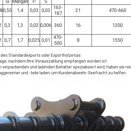
Si
Mangan
P
S
163-
18
0,55
1,4
0,03
0,03
21
470-660
187
2
0,3
1,3
0,02
0,006
360
16
1200
470-
2
0,7
1,7
0,025
0,01
8
1550
500
e des Standardexports oder Exportholzetuis
ktage, nachdem Ihre Vorauszahlung empfangen worden ist
 verpackenden und ladenden Behälter spezialisiert wird, haben sie rei
ggereimer und -teile laden, um Kundenabwehr-Seefracht zu helfen.