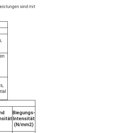
leistungen sind mit
,
en
s,
ial
nd
Biegungs-
nsität
Intensität
(N/mm2)