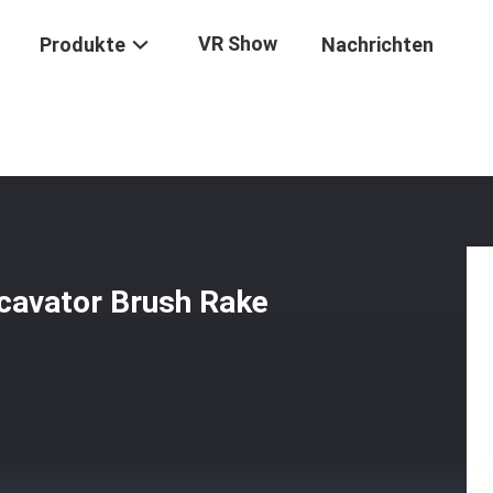
VR Show
Produkte
Nachrichten
abender Schlamm 5 Ton Excavator Brush Rake For Hyundai R210-9
cavator Brush Rake