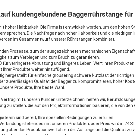
kauf kundengebundene Baggerrührstange für 
t hoher Haltbarkeit. Die Firma ist entwickelt worden, um den hohen 
ntsprechen. Die Nachfrage nach hoher Haltbarkeit und die niedrigen
werden im Gesamtentwurf unserer Rührstangen kombiniert.
rnden Prozesse, zum der ausgezeichneten mechanischen Eigenschaft
gkeit zum Verbiegen und zum Bruch zu garantieren.
 für verringerte Abnutzung und längeres Leben, Wert Ihren Produkten
t Ihrer Produkte weiter hinzufügend.
tig hergestellt für einfache grousering schwere Nutzlast der richtigen
 der zuverlässigen Qualität der Bagger zu kompromittieren, hoher Kost
Unsere Produkte, Ihre beste Wahl.
len Vertrag mit unseren Kunden unterzeichnen, helfen wir, Berufslösun
ung zu stellen, die auf den Projektinformationen basieren, die von de
ieteam sind bereit, Ihre speziellen Bedingungen zu erfüllen.
in Verbindung stehendes mit unseren Produkten, oder Preis wird in 24
ung über das Produktionsverfahren der Aufträge und die Qualität zu ve