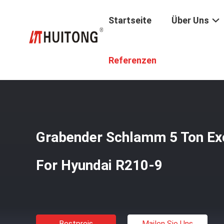
Startseite
Über Uns
Startseite
/
Produkte
/
Bagger-Bürsten-Rührstange
/
Gr
Referenzen
Grabender Schlamm 5 Ton Ex
For Hyundai R210-9
Bestpreis
Mailen Sie Uns