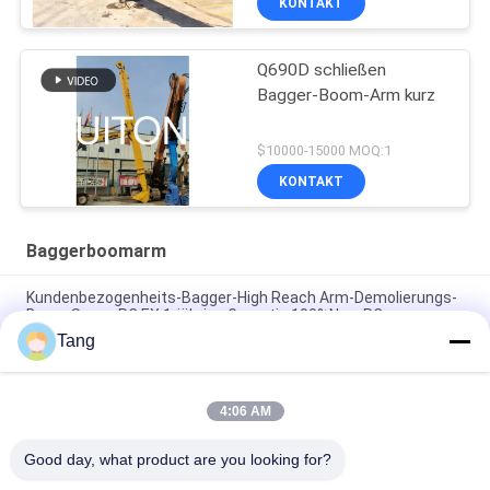
KONTAKT
Q690D schließen
Bagger-Boom-Arm kurz
$10000-15000 MOQ:1
KONTAKT
Baggerboomarm
Kundenbezogenheits-Bagger-High Reach Arm-Demolierungs-
Boom Soem-PC EX 1-jährige Garantie 100%New PC
Tang
Boom der Bau-Zubehör-langen Strecke für Stapel-treibende
Spundwand
4:06 AM
Boom-Arm der Kundenbezogenheits-langen Strecke für
Kettenbagger
Good day, what product are you looking for?