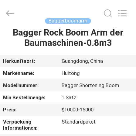
Guangzhou
Huitong
Machinery
Co.,
Ltd..
Baggerboomarm
All
Rights
Reserved.
Bagger Rock Boom Arm der
ZU
Baumaschinen-0.8m3
HAUSE
PRODUKTE
Herkunftsort:
Guangdong, China
Markenname:
Huitong
VR-
Modellnummer:
Bagger Shortening Boom
SHOW
Min Bestellmenge:
1 Satz
ÜBER
Preis:
$10000-15000
UNS
Verpackung
Standardpaket
Informationen: