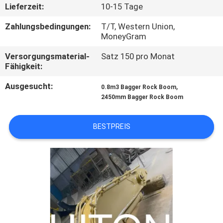
WERKSBESICHTIGUNG
Lieferzeit:
10-15 Tage
Zahlungsbedingungen:
T/T, Western Union,
QUALITÄTSKONTROLLE
MoneyGram
Versorgungsmaterial-
Satz 150 pro Monat
Fähigkeit:
NEUIGKEITEN
Ausgesucht:
,
0.8m3 Bagger Rock Boom
2450mm Bagger Rock Boom
BITTE UM
EIN
BESTPREIS
ANGEBOT
SEITENVERZEICHNIS
DATENSCHUTZ-
BESTIMMUNGEN