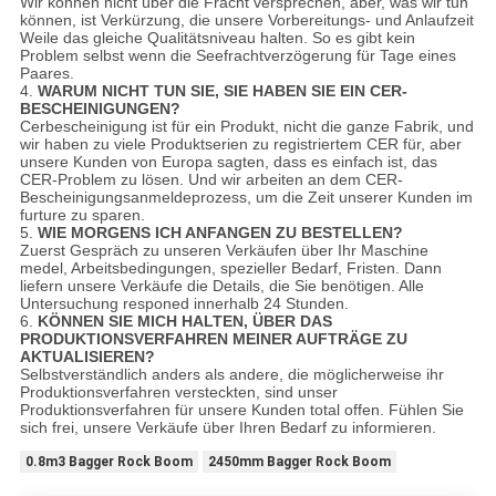
Wir können nicht über die Fracht versprechen, aber, was wir tun
können, ist Verkürzung, die unsere Vorbereitungs- und Anlaufzeit
Weile das gleiche Qualitätsniveau halten. So es gibt kein
Problem selbst wenn die Seefrachtverzögerung für Tage eines
Paares.
4.
WARUM NICHT TUN SIE, SIE HABEN SIE EIN CER-
BESCHEINIGUNGEN?
Cerbescheinigung ist für ein Produkt, nicht die ganze Fabrik, und
wir haben zu viele Produktserien zu registriertem CER für, aber
unsere Kunden von Europa sagten, dass es einfach ist, das
CER-Problem zu lösen. Und wir arbeiten an dem CER-
Bescheinigungsanmeldeprozess, um die Zeit unserer Kunden im
furture zu sparen.
5.
WIE MORGENS ICH ANFANGEN ZU BESTELLEN?
Zuerst Gespräch zu unseren Verkäufen über Ihr Maschine
medel, Arbeitsbedingungen, spezieller Bedarf, Fristen. Dann
liefern unsere Verkäufe die Details, die Sie benötigen. Alle
Untersuchung responed innerhalb 24 Stunden.
6.
KÖNNEN SIE MICH HALTEN, ÜBER DAS
PRODUKTIONSVERFAHREN MEINER AUFTRÄGE ZU
AKTUALISIEREN?
Selbstverständlich anders als andere, die möglicherweise ihr
Produktionsverfahren versteckten, sind unser
Produktionsverfahren für unsere Kunden total offen. Fühlen Sie
sich frei, unsere Verkäufe über Ihren Bedarf zu informieren.
0.8m3 Bagger Rock Boom
2450mm Bagger Rock Boom