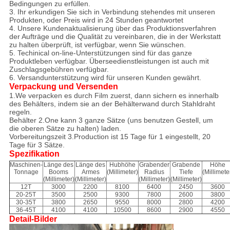
Bedingungen zu erfüllen.
3. Ihr erkundigen Sie sich in Verbindung stehendes mit unseren
Produkten, oder Preis wird in 24 Stunden geantwortet
4. Unsere Kundenaktualisierung über das Produktionsverfahren
der Aufträge und die Qualität zu vereinbaren, die in der Werkstatt
zu halten überprüft, ist verfügbar, wenn Sie wünschen.
5. Techinical on-line-Unterstützungen sind für das ganze
Produktleben verfügbar. Überseedienstleistungen ist auch mit
Zuschlagsgebühren verfügbar.
6. Versandunterstützung wird für unseren Kunden gewährt.
Verpackung und Versenden
1.We verpacken es durch Film zuerst, dann sichern es innerhalb
des Behälters, indem sie an der Behälterwand durch Stahldraht
regeln.
Behälter 2.One kann 3 ganze Sätze (uns benutzen Gestell, um
die oberen Sätze zu halten) laden.
Vorbereitungszeit 3.Production ist 15 Tage für 1 eingestellt, 20
Tage für 3 Sätze.
Spezifikation
Maschinen-
Länge des
Länge des
Hubhöhe
Grabender
Grabende
Höhe
Tonnage
Booms
Armes
(Millimeter)
Radius
Tiefe
(Millimete
(Millimeter)
(Millimeter)
(Millimeter)
(Millimeter)
12T
3000
2200
8100
6400
2450
3600
20-25T
3500
2500
9300
7800
2600
3800
30-35T
3800
2650
9550
8000
2800
4200
36-45T
4100
4100
10500
8600
2900
4550
Detail-Bilder