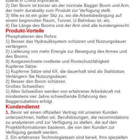
Ebene in China importierte.
2)
Der Boom ist kürzer als der normale Bagger Boom und Arm,
der mehr durabality zum Produkt zur Verfügung stellt.
3) Wie es ist ein guter Sitz zu, wo die Arbeitsbedingung auf
einem begrenzten Raum, Tunnel, U-Bahnbau ist. etc.
4) Die Länge des Booms und der Arm sind alle kundengerecht.
Produkt-Vorteile
Phosphatieren des Rohrs:
1)
Besser das Hydrauliksystem schützen und Nutzungsdauer
verlängern.
2) Lieferung von mehr Energie zur Bewegung des Armes und
des Booms
3)
Ausgezeichnete rostfeste und Rostschutzfähigkeit
Kupferne Sätze:
1) Kupferne Sätze sind 6X, die dauerhaft sind als Stahlsätze.
Verlängern Sie Nutzungsdauer.
2) Besser den Boom schützen.
Großes Schweißen:
1)
Alles Schweißen werden von erfahrener Arbeitskraft mit
mindestens vier Jahre schweißende Erfahrung des
Baggerzubehörs erfolgt.
Kundendienst
1.
Bevor wir einen offiziellen Vertrag mit unseren Kunden
unterzeichnen, helfen wir, Berufslösungen, die recommdations
zu analysieren und zur Verfügung zu stellen, die auf den
Projektinformationen basieren, die von den Kunden zur
Verfügung gestellt werden.
2. Ein erfahrenes Technologieteam sind bereit, Ihre speziellen