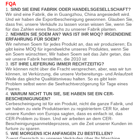
FQA
1.
SIND SIE EINE FABRIK ODER HANDELSGESELLSCHAFT?
Wir sind eine Fabrik, die in Guangzhou, China angesiedelt wird.
Und wir haben die Exportbescheinigung gewonnen. Glauben Sie,
dass frei, unsere Verkäufe zu lassen voran wissen Sie, wenn Sie
für das Zahlen eines Besuchs zu unserer Fabrik planten.
2.
NEHMEN SIE SOEM AN? WAS IST IHR MOQ? IRGENDEINE
ERFAHRUNG FÜR SOEM?
Wir nehmen Soem für jedes Produkt an, das wir produzieren; Es
gibt keine MOQ für irgendwelche unseres Produktes, wenn Sie
ein Soem wünschten; Wir haben Soem seit das Jahr getan, das
wir unsere Fabrik herstellten, die 2010 ist
3.
IST IHRE LIEFERUNG IMMER RECHTZEITIG?
Wir können nicht über die Fracht versprechen, aber, was wir tun
können, ist Verkürzung, die unsere Vorbereitungs- und Anlaufzeit
Weile das gleiche Qualitätsniveau halten. So es gibt kein
Problem selbst wenn die Seefrachtverzögerung für Tage eines
Paares.
4.
WARUM NICHT TUN SIE, SIE HABEN SIE EIN CER-
BESCHEINIGUNGEN?
Cerbescheinigung ist für ein Produkt, nicht die ganze Fabrik, und
wir haben zu viele Produktserien zu registriertem CER für, aber
unsere Kunden von Europa sagten, dass es einfach ist, das
CER-Problem zu lösen. Und wir arbeiten an dem CER-
Bescheinigungsanmeldeprozess, um die Zeit unserer Kunden im
furture zu sparen.
5.
WIE MORGENS ICH ANFANGEN ZU BESTELLEN?
Zuerst Gespräch zu unseren Verkäufen über Ihr Maschine