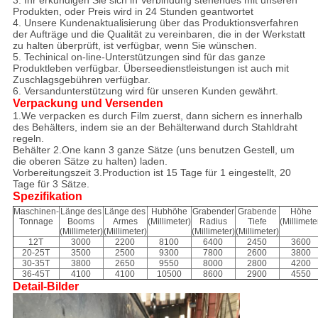
3. Ihr erkundigen Sie sich in Verbindung stehendes mit unseren
Produkten, oder Preis wird in 24 Stunden geantwortet
4. Unsere Kundenaktualisierung über das Produktionsverfahren
der Aufträge und die Qualität zu vereinbaren, die in der Werkstatt
zu halten überprüft, ist verfügbar, wenn Sie wünschen.
5. Techinical on-line-Unterstützungen sind für das ganze
Produktleben verfügbar. Überseedienstleistungen ist auch mit
Zuschlagsgebühren verfügbar.
6. Versandunterstützung wird für unseren Kunden gewährt.
Verpackung und Versenden
1.We verpacken es durch Film zuerst, dann sichern es innerhalb
des Behälters, indem sie an der Behälterwand durch Stahldraht
regeln.
Behälter 2.One kann 3 ganze Sätze (uns benutzen Gestell, um
die oberen Sätze zu halten) laden.
Vorbereitungszeit 3.Production ist 15 Tage für 1 eingestellt, 20
Tage für 3 Sätze.
Spezifikation
Maschinen-
Länge des
Länge des
Hubhöhe
Grabender
Grabende
Höhe
Tonnage
Booms
Armes
(Millimeter)
Radius
Tiefe
(Millimete
(Millimeter)
(Millimeter)
(Millimeter)
(Millimeter)
12T
3000
2200
8100
6400
2450
3600
20-25T
3500
2500
9300
7800
2600
3800
30-35T
3800
2650
9550
8000
2800
4200
36-45T
4100
4100
10500
8600
2900
4550
Detail-Bilder