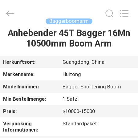
Guangzhou
Huitong
Machinery
Co.,
Ltd..
Baggerboomarm
All
Rights
Reserved.
Anhebender 45T Bagger 16Mn
ZU
10500mm Boom Arm
HAUSE
PRODUKTE
Herkunftsort:
Guangdong, China
Markenname:
Huitong
VR-
Modellnummer:
Bagger Shortening Boom
SHOW
Min Bestellmenge:
1 Satz
ÜBER
Preis:
$10000-15000
UNS
Verpackung
Standardpaket
Informationen: