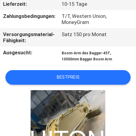
WERKSBESICHTIGUNG
Lieferzeit:
10-15 Tage
Zahlungsbedingungen:
T/T, Western Union,
QUALITÄTSKONTROLLE
MoneyGram
Versorgungsmaterial-
Satz 150 pro Monat
Fähigkeit:
NEUIGKEITEN
Ausgesucht:
,
Boom-Arm des Bagger-45T
10500mm Bagger Boom Arm
BITTE UM
EIN
BESTPREIS
ANGEBOT
SEITENVERZEICHNIS
DATENSCHUTZ-
BESTIMMUNGEN