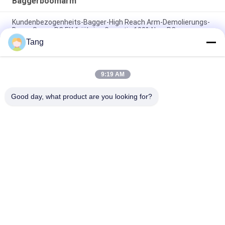
Baggerboomarm
Kundenbezogenheits-Bagger-High Reach Arm-Demolierungs-
Boom Soem-PC EX 1-jährige Garantie 100%New PC
Tang
Boom der Bau-Zubehör-langen Strecke für Stapel-treibende
Spundwand
9:19 AM
Boom-Arm der Kundenbezogenheits-langen Strecke für
Kettenbagger
Good day, what product are you looking for?
Beliebte Kategorien
Alle
Bagger-Felsen-Eimer
Hochleistungsbaggereimer
Bagger-Skelett-
Boom Der 
Eimer
Baggerlangen 
Strecke
Ausgrabungsmaschine 
Bagger General 
Flachmaschine
Purpose Bucket