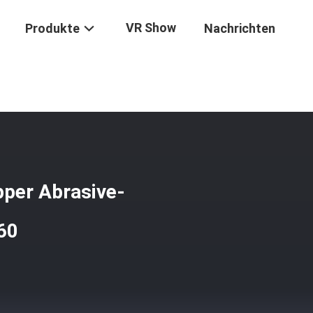
VR Show
Produkte
Nachrichten
Kundengebundener Stump Ripper Abrasive-Widerstand Des Bagger-N
per Abrasive-
60