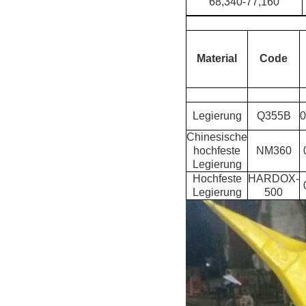
68,340-77,160
Material
Code
Legierung
Q355B
0
Chinesische
hochfeste
NM360
Legierung
Hochfeste
HARDOX-
Legierung
500