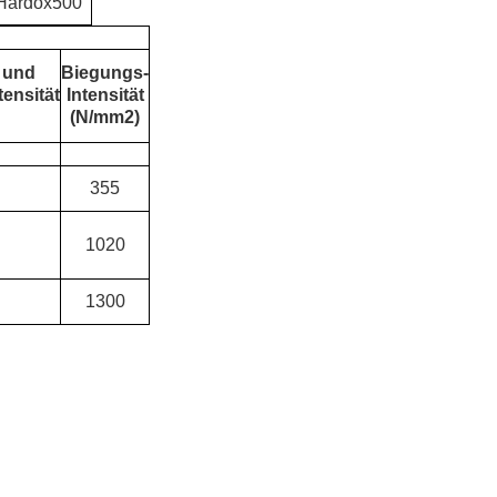
Hardox500
 und
Biegungs-
ensität
Intensität
(N/mm2)
355
1020
1300