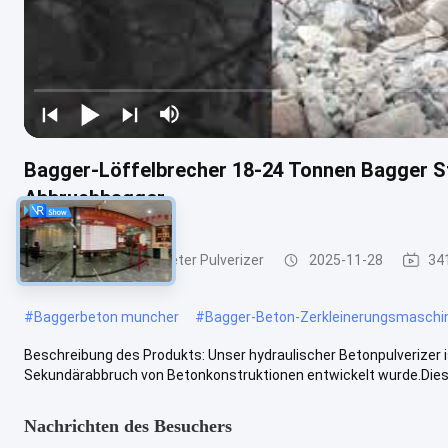
Bagger-Löffelbrecher 18-24 Tonnen Bagger St
Abbruchbagger
Hydraulischer konkreter Pulverizer
2025-11-28
34
#
Baggerbeton muncher
#
Bagger-Beton-Zerkleinerungsmaschi
Beschreibung des Produkts: Unser hydraulischer Betonpulverizer 
Sekundärabbruch von Betonkonstruktionen entwickelt wurde.Dies gi
Nachrichten des Besuchers