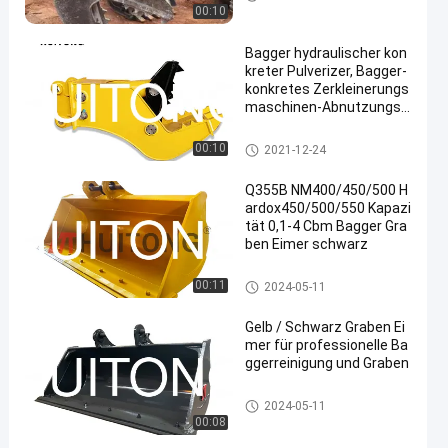
izer
00:10
Bagger hydraulischer kon
kreter Pulverizer, Bagger-
konkretes Zerkleinerungs
maschinen-Abnutzungs-
Widerstehen
Hydraulischer konkreter Pulver
00:10
2021-12-24
izer
Q355B NM400/450/500 H
ardox450/500/550 Kapazi
tät 0,1-4 Cbm Bagger Gra
ben Eimer schwarz
Bagger-mit einem Graben umg
00:11
2024-05-11
ebender Eimer
Gelb / Schwarz Graben Ei
mer für professionelle Ba
ggerreinigung und Graben
Bagger-mit einem Graben umg
2024-05-11
ebender Eimer
00:08