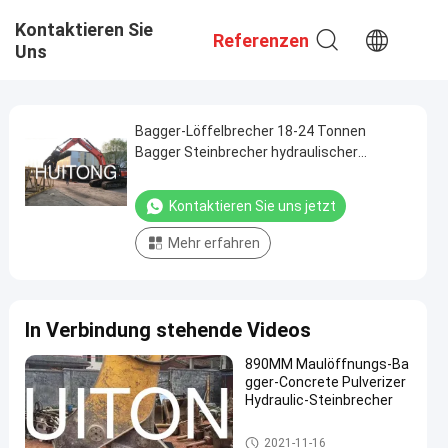
Kontaktieren Sie
Referenzen
Uns
Bagger-Löffelbrecher 18-24 Tonnen
Bagger Steinbrecher hydraulischer
Steinbrecher Abbruchbagger
Kontaktieren Sie uns jetzt
Mehr erfahren
In Verbindung stehende Videos
890MM Maulöffnungs-Ba
gger-Concrete Pulverizer
Hydraulic-Steinbrecher
Hydraulischer konkreter Pulver
2021-11-16